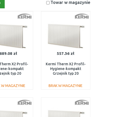
Towar w magazynie
a
689.08 zł
557.36 zł
Therm X2 Profil-
Kermi Therm X2 Profil-
iene-kompakt
Hygiene-kompakt
zejnik typ 20
Grzejnik typ 20
1000 FH0200910
600/1200 FH0200612
 W MAGAZYNIE
BRAK W MAGAZYNIE
DO KOSZYKA
DO KOSZYKA
Do porównania
Do porównania