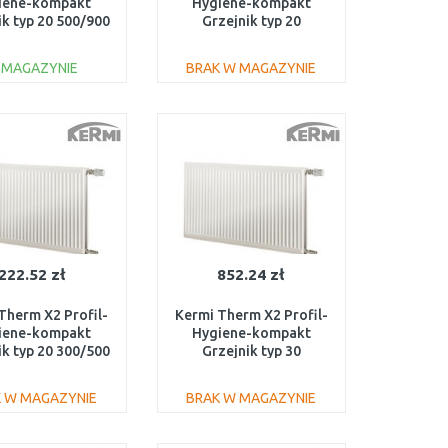
iene-kompakt
Hygiene-kompakt
ik typ 20 500/900
Grzejnik typ 20
FH0200509
500/1400 FH0200514
 MAGAZYNIE
BRAK W MAGAZYNIE
DO KOSZYKA
DO KOSZYKA
Do porównania
Do porównania
222.52 zł
852.24 zł
Therm X2 Profil-
Kermi Therm X2 Profil-
iene-kompakt
Hygiene-kompakt
ik typ 20 300/500
Grzejnik typ 30
FH0200305
600/1200 FH0300612
 W MAGAZYNIE
BRAK W MAGAZYNIE
DO KOSZYKA
DO KOSZYKA