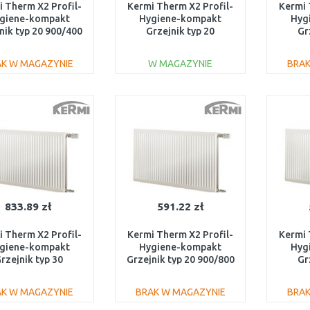
 Therm X2 Profil-
Kermi Therm X2 Profil-
Kermi 
giene-kompakt
Hygiene-kompakt
Hyg
nik typ 20 900/400
Grzejnik typ 20
Gr
FH0200904
400/1600 FH0200416
500/
AK W MAGAZYNIE
W MAGAZYNIE
BRAK
DO KOSZYKA
DO KOSZYKA
Do porównania
Do porównania
833.89 zł
591.22 zł
 Therm X2 Profil-
Kermi Therm X2 Profil-
Kermi 
giene-kompakt
Hygiene-kompakt
Hyg
rzejnik typ 30
Grzejnik typ 20 900/800
Gr
/1600 FH0300416
FH0200908
600/
AK W MAGAZYNIE
BRAK W MAGAZYNIE
BRAK