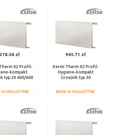
DO KOSZYKA
DO KOSZYKA
Do porównania
Do porównania
278.56 zł
945.71 zł
Therm X2 Profil-
Kermi Therm X2 Profil-
iene-kompakt
Hygiene-kompakt
ik typ 20 400/600
Grzejnik typ 30
FH0200406
600/1400 FH0300614
 W MAGAZYNIE
BRAK W MAGAZYNIE
DO KOSZYKA
DO KOSZYKA
Do porównania
Do porównania