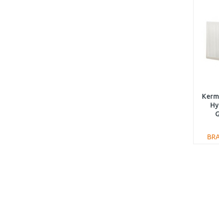
Kermi
Hy
G
400
BR