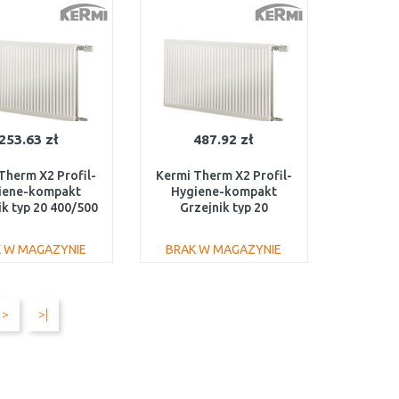
Do porównania
Do porównania
253.63 zł
487.92 zł
Therm X2 Profil-
Kermi Therm X2 Profil-
iene-kompakt
Hygiene-kompakt
ik typ 20 400/500
Grzejnik typ 20
FH0200405
500/1200 FH0200512
 W MAGAZYNIE
BRAK W MAGAZYNIE
DO KOSZYKA
DO KOSZYKA
Do porównania
Do porównania
>
>|