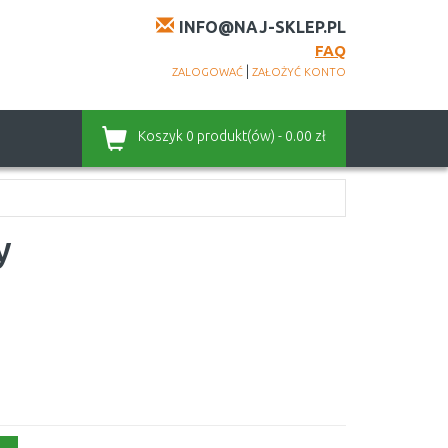
INFO@NAJ-SKLEP.PL
FAQ
|
ZALOGOWAĆ
ZAŁOŻYĆ KONTO
Koszyk
0 produkt(ów) - 0.00 zł
y