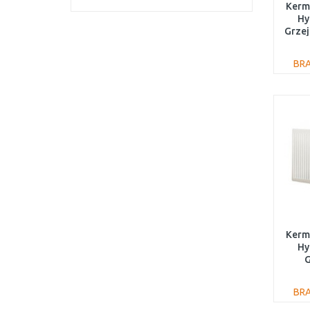
Kermi
Hy
Grzej
BR
Kermi
Hy
G
400
BR