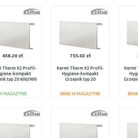
DO KOSZYKA
DO KOSZYKA
Do porównania
Do porównania
458.20 zł
755.02 zł
 Therm X2 Profil-
Kermi Therm X2 Profil-
Kermi 
giene-kompakt
Hygiene-kompakt
Hyg
nik typ 20 600/900
Grzejnik typ 20
Grzejn
FH0200609
600/1800 FH0200618
W MAGAZYNIE
BRAK W MAGAZYNIE
BRAK
DO KOSZYKA
DO KOSZYKA
Do porównania
Do porównania