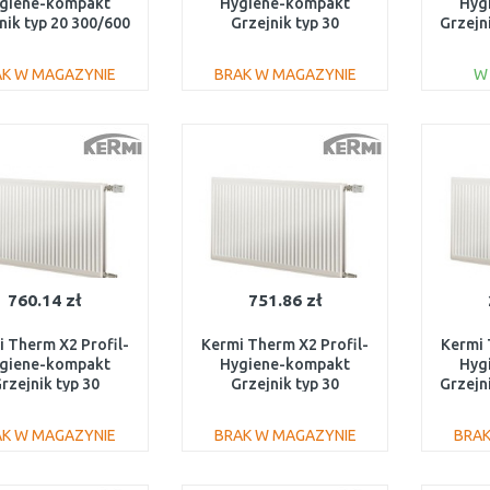
giene-kompakt
Hygiene-kompakt
Hyg
nik typ 20 300/600
Grzejnik typ 30
Grzejn
FH0200306
600/1800 FH0300618
AK W MAGAZYNIE
BRAK W MAGAZYNIE
W
DO KOSZYKA
DO KOSZYKA
Do porównania
Do porównania
760.14 zł
751.86 zł
 Therm X2 Profil-
Kermi Therm X2 Profil-
Kermi 
giene-kompakt
Hygiene-kompakt
Hyg
rzejnik typ 30
Grzejnik typ 30
Grzejn
/1000 FH0300610
300/1600 FH0300316
AK W MAGAZYNIE
BRAK W MAGAZYNIE
BRAK
DO KOSZYKA
DO KOSZYKA