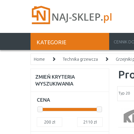
KATEGORIE
CENNIK D
Home
Technika grzewcza
Grzejniki
Pro
ZMIEŃ KRYTERIA
WYSZUKIWANIA
Typ 20
CENA
200
zł
2110
zł