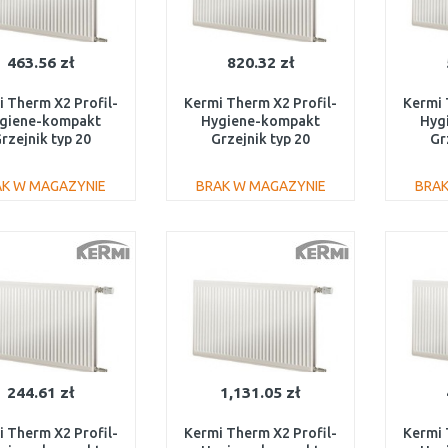
463.56 zł
820.32 zł
 Therm X2 Profil-
Kermi Therm X2 Profil-
Kermi 
giene-kompakt
Hygiene-kompakt
Hyg
rzejnik typ 20
Grzejnik typ 20
Gr
/1600 FH0200316
600/2000 FH0200620
600/
AK W MAGAZYNIE
BRAK W MAGAZYNIE
BRAK
DO KOSZYKA
DO KOSZYKA
Do porównania
Do porównania
244.61 zł
1,131.05 zł
 Therm X2 Profil-
Kermi Therm X2 Profil-
Kermi 