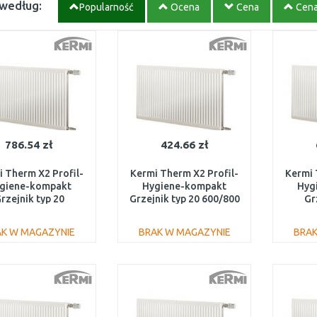
 według:
Popularność
Ocena
Cena
Cen
786.54 zł
424.66 zł
 Therm X2 Profil-
Kermi Therm X2 Profil-
Kermi 
giene-kompakt
Hygiene-kompakt
Hyg
rzejnik typ 20
Grzejnik typ 20 600/800
Gr
/1200 FH0200912
FH0200608
900/
AK W MAGAZYNIE
BRAK W MAGAZYNIE
BRAK
DO KOSZYKA
DO KOSZYKA
Do porównania
Do porównania