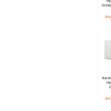
Hy
Grzej
BR
Kermi
Hy
G
600
BR