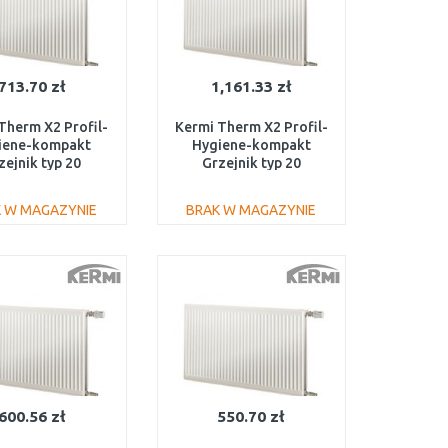
713.70 zł
1,161.33 zł
Therm X2 Profil-
Kermi Therm X2 Profil-
iene-kompakt
Hygiene-kompakt
zejnik typ 20
Grzejnik typ 20
2000 FH0200520
900/2000 FH0200920
 W MAGAZYNIE
BRAK W MAGAZYNIE
DO KOSZYKA
DO KOSZYKA
Do porównania
Do porównania
600.56 zł
550.70 zł