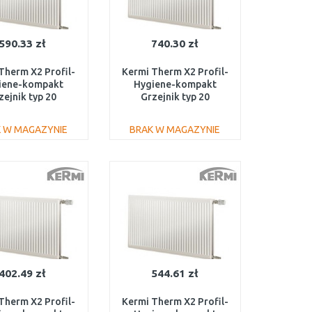
590.33 zł
740.30 zł
Therm X2 Profil-
Kermi Therm X2 Profil-
iene-kompakt
Hygiene-kompakt
zejnik typ 20
Grzejnik typ 20
1300 FH0200613
600/1600 FH0200616
 W MAGAZYNIE
BRAK W MAGAZYNIE
DO KOSZYKA
DO KOSZYKA
Do porównania
Do porównania
402.49 zł
544.61 zł
Therm X2 Profil-
Kermi Therm X2 Profil-