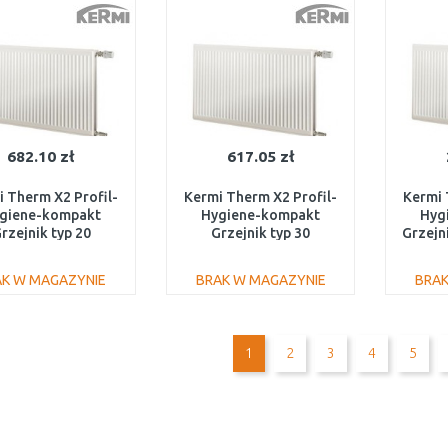
Do porównania
Do porównania
682.10 zł
617.05 zł
 Therm X2 Profil-
Kermi Therm X2 Profil-
Kermi 
giene-kompakt
Hygiene-kompakt
Hyg
rzejnik typ 20
Grzejnik typ 30
Grzejn
/2300 FH0200423
400/1000 FH0300410
AK W MAGAZYNIE
BRAK W MAGAZYNIE
BRAK
DO KOSZYKA
DO KOSZYKA
Do porównania
Do porównania
1
2
3
4
5