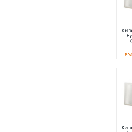
Kermi
Hy
G
300
BR
Kermi