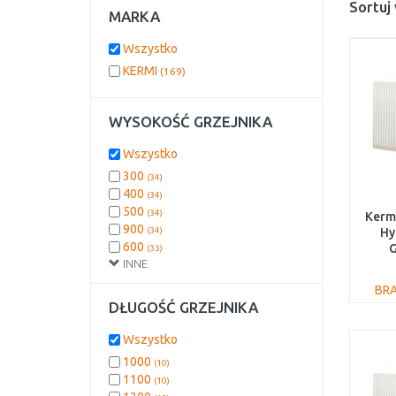
Sortuj
MARKA
Wszystko
KERMI
(169)
WYSOKOŚĆ GRZEJNIKA
Wszystko
300
(34)
400
(34)
500
(34)
Kermi
900
(34)
Hy
600
G
(33)
INNE
900
BR
DŁUGOŚĆ GRZEJNIKA
Wszystko
1000
(10)
1100
(10)