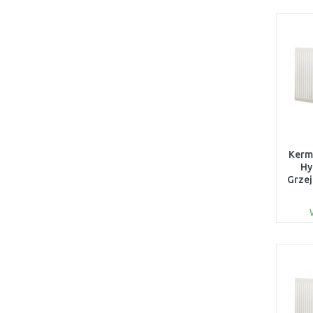
Kermi
Hy
Grzej