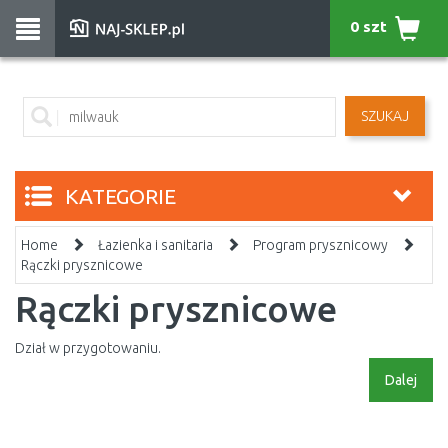
0 szt
SZUKAJ
KATEGORIE
Home
Łazienka i sanitaria
Program prysznicowy
Rączki prysznicowe
Rączki prysznicowe
Dział w przygotowaniu.
Dalej