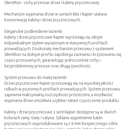
SilentRun - cichy przesuw drzwi i kabiny prysznicowej.
Mechanizm wypinania drzwi w seriach Blix i Rapier ułatwia
konserwację kabiny i drzwi prysznicowych.
Eleganckie podkreślenie łazienki
Kabiny i drzwi prysznicowe Rapier wyróżniają się silnym
indywidualnym stylem wyrażonym w masywnych profilach
prowadzących. Doskonały mechanizm przesuwu z systemem
SilentRun na dolnym profilu zapobiega zacinaniu i krzyżowaniu się
części przesuwnych, gwarantując jednocześnie cichy i
bezproblemowy przesuw oraz długą żywotność.
System przesuwu do małej łazienki
Drzwi prysznicowe Rapier przesuwają się na wysokiej jakości
rolkach w poziomych profilach prowadzących. System przesuwu
zapewnia maksymalną oszczędność przestrzeni, a możliwość
wypinania drzwi umożliwia szybkie i łatwe czyszczenie produktu.
Kabiny i drzwi prysznicowe z serii Rapier dostępne są w dwóch
kolorach ramy: biały i satyna. Szklane wypełnienie kabin
prysznicowych wyprodukowane są z 6 mm bezpiecznego szkła