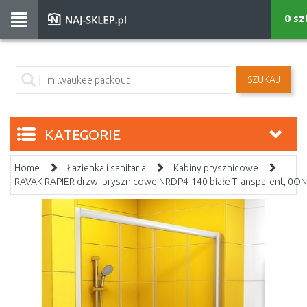
0 sz
SZUKAJ
KATEGORIE
Home
Łazienka i sanitaria
Kabiny prysznicowe
RAVAK RAPIER drzwi prysznicowe NRDP4-140 białe Transparent, 0