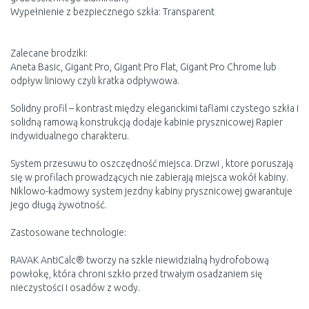
Wypełnienie z bezpiecznego szkła: Transparent
Zalecane brodziki:
Aneta Basic, Gigant Pro, Gigant Pro Flat, Gigant Pro Chrome lub
odpływ liniowy czyli kratka odpływowa.
Solidny profil – kontrast między eleganckimi taflami czystego szkła i
solidną ramową konstrukcją dodaje kabinie prysznicowej Rapier
indywidualnego charakteru.
System przesuwu to oszczędność miejsca. Drzwi , ktore poruszają
się w profilach prowadzących nie zabierają miejsca wokół kabiny.
Niklowo-kadmowy system jezdny kabiny prysznicowej gwarantuje
jego długą żywotność.
Zastosowane technologie:
RAVAK AntiCalc® tworzy na szkle niewidzialną hydrofobową
powłokę, która chroni szkło przed trwałym osadzaniem się
nieczystości i osadów z wody.