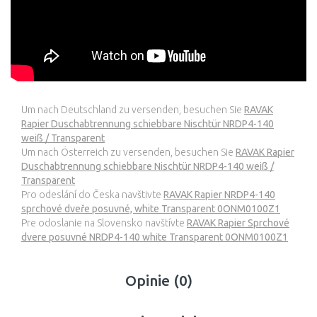
Um nach Deutschland zu versenden, besuchen Sie
RAVAK
Rapier Duschabtrennung schiebbare Nischtür NRDP4-140
weiß / Transparent
Um nach Österreich zu versenden, besuchen Sie
RAVAK Rapier
Duschabtrennung schiebbare Nischtür NRDP4-140 weiß /
Transparent
Pro odeslání do Česka navštivte
RAVAK Rapier NRDP4-140
sprchové dveře posuvné, white Transparent 0ONM0100Z1
Pre odoslanie na Slovensko navštívte
RAVAK Rapier Sprchové
dvere posuvné NRDP4-140 white Transparent 0ONM0100Z1
Opinie (0)