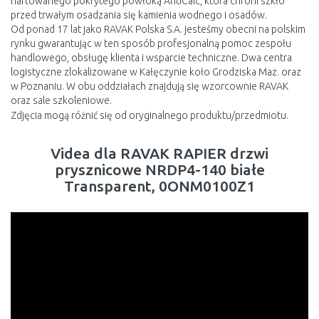
hartowanego pokrytego powłoką AntiCalc, która chroni szkło
przed trwałym osadzania się kamienia wodnego i osadów.
Od ponad 17 lat jako RAVAK Polska S.A. jesteśmy obecni na polskim
rynku gwarantując w ten sposób profesjonalną pomoc zespołu
handlowego, obsługę klienta i wsparcie techniczne. Dwa centra
logistyczne zlokalizowane w Kałęczynie koło Grodziska Maz. oraz
w Poznaniu. W obu oddziałach znajdują się wzorcownie RAVAK
oraz sale szkoleniowe.
Zdjęcia mogą różnić się od oryginalnego produktu/przedmiotu.
Videa dla RAVAK RAPIER drzwi
prysznicowe NRDP4-140 białe
Transparent, 0ONM0100Z1