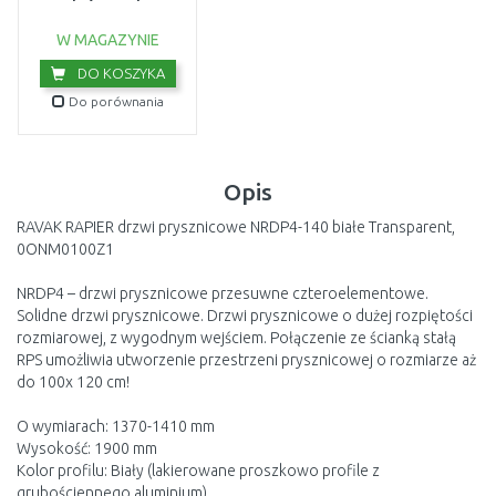
montażowy chrom
D01000A081
USZKODZONE OPA
W MAGAZYNIE
DO KOSZYKA
Do porównania
Opis
RAVAK RAPIER drzwi prysznicowe NRDP4-140 białe Transparent,
0ONM0100Z1
NRDP4 – drzwi prysznicowe przesuwne czteroelementowe.
Solidne drzwi prysznicowe. Drzwi prysznicowe o dużej rozpiętości
rozmiarowej, z wygodnym wejściem. Połączenie ze ścianką stałą
RPS umożliwia utworzenie przestrzeni prysznicowej o rozmiarze aż
do 100x 120 cm!
O wymiarach: 1370-1410 mm
Wysokość: 1900 mm
Kolor profilu: Biały (lakierowane proszkowo profile z
grubościennego aluminium)