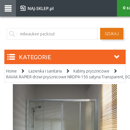
0 s
SZUKAJ
KATEGORIE
Home
Łazienka i sanitaria
Kabiny prysznicowe
RAVAK RAPIER drzwi prysznicowe NRDP4-150 satyna Transparent, 