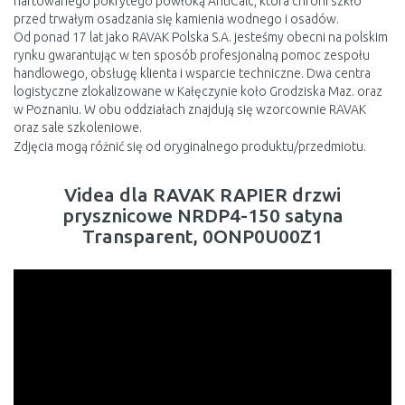
hartowanego pokrytego powłoką AntiCalc, która chroni szkło
przed trwałym osadzania się kamienia wodnego i osadów.
Od ponad 17 lat jako RAVAK Polska S.A. jesteśmy obecni na polskim
rynku gwarantując w ten sposób profesjonalną pomoc zespołu
handlowego, obsługę klienta i wsparcie techniczne. Dwa centra
logistyczne zlokalizowane w Kałęczynie koło Grodziska Maz. oraz
w Poznaniu. W obu oddziałach znajdują się wzorcownie RAVAK
oraz sale szkoleniowe.
Zdjęcia mogą różnić się od oryginalnego produktu/przedmiotu.
Videa dla RAVAK RAPIER drzwi
prysznicowe NRDP4-150 satyna
Transparent, 0ONP0U00Z1