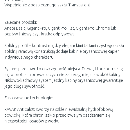
Wypełnienie z bezpiecznego szkła: Transparent
Zalecane brodziki:
Aneta Basic, Gigant Pro, Gigant Pro Flat, Gigant Pro Chrome lub
odpływ liniowy czyli kratka odpływowa.
Solidny profil – kontrast między eleganckimi taflami czystego szkła i
solidną ramową konstrukcją dodaje kabinie prysznicowej Rapier
indywidualnego charakteru.
System przesuwu to oszczędność miejsca. Drzwi , ktore poruszają
się w profilach prowadzących nie zabierają miejsca wokół kabiny.
Niklowo-kadmowy system jezdny kabiny prysznicowej gwarantuje
jego długą żywotność.
Zastosowane technologie:
RAVAK AntiCalc® tworzy na szkle niewidzialną hydrofobową
powłokę, która chroni szkło przed trwałym osadzaniem się
nieczystości i osadów z wody.