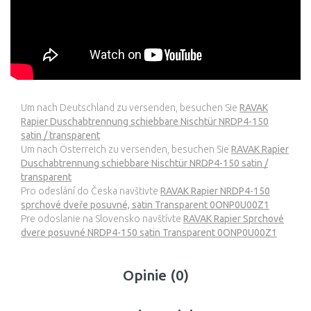
Um nach Deutschland zu versenden, besuchen Sie
RAVAK
Rapier Duschabtrennung schiebbare Nischtür NRDP4-150
satin / transparent
Um nach Österreich zu versenden, besuchen Sie
RAVAK Rapier
Duschabtrennung schiebbare Nischtür NRDP4-150 satin /
transparent
Pro odeslání do Česka navštivte
RAVAK Rapier NRDP4-150
sprchové dveře posuvné, satin Transparent 0ONP0U00Z1
Pre odoslanie na Slovensko navštívte
RAVAK Rapier Sprchové
dvere posuvné NRDP4-150 satin Transparent 0ONP0U00Z1
Opinie (0)