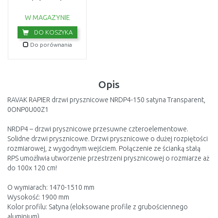
montażowy chrom
D01000A081
USZKODZONE OPA
W MAGAZYNIE
DO KOSZYKA
Do porównania
Opis
RAVAK RAPIER drzwi prysznicowe NRDP4-150 satyna Transparent,
0ONP0U00Z1
NRDP4 – drzwi prysznicowe przesuwne czteroelementowe.
Solidne drzwi prysznicowe. Drzwi prysznicowe o dużej rozpiętości
rozmiarowej, z wygodnym wejściem. Połączenie ze ścianką stałą
RPS umożliwia utworzenie przestrzeni prysznicowej o rozmiarze aż
do 100x 120 cm!
O wymiarach: 1470-1510 mm
Wysokość: 1900 mm
Kolor profilu: Satyna (eloksowane profile z grubościennego
aluminium)