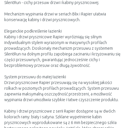
SilentRun - cichy przesuw drzwi i kabiny prysznicowej.
Mechanizm wypinania drzwi w seriach Blix i Rapier ułatwia
konserwację kabiny i drzwi prysznicowych.
Eleganckie podkreślenie łazienki
Kabiny i drzwi prysznicowe Rapier wyróżniają się silnym
indywidualnym stylem wyrażonym w masywnych profilach
prowadzących. Doskonały mechanizm przesuwu z systemem
SilentRun na dolnym profilu zapobiega zacinaniu i krzyżowaniu się
części przesuwnych, gwarantując jednocześnie cichy i
bezproblemowy przesuw oraz długą żywotność.
System przesuwu do małej łazienki
Drzwi prysznicowe Rapier przesuwają się na wysokiej jakości
rolkach w poziomych profilach prowadzących. System przesuwu
zapewnia maksymalną oszczędność przestrzeni, a możliwość
wypinania drzwi umożliwia szybkie i łatwe czyszczenie produktu.
Kabiny i drzwi prysznicowe z serii Rapier dostępne są w dwóch
kolorach ramy: biały i satyna. Szklane wypełnienie kabin
prysznicowych wyprodukowane są z 6 mm bezpiecznego szkła