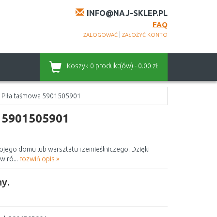
INFO@NAJ-SKLEP.PL
FAQ
|
ZALOGOWAĆ
ZAŁOŻYĆ KONTO
Koszyk
0 produkt(ów) - 0.00 zł
Piła taśmowa 5901505901
 5901505901
jego domu lub warsztatu rzemieślniczego. Dzięki
w ró...
rozwiń opis »
y.