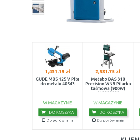
1,431.19 zł
2,581.75 zł
GÜDE MBS 125 V Piła
Metabo BAS 318
do metalu 40543
Precision WNB Pilarka
taśmowa (900W)
619009000
W MAGAZYNIE
W MAGAZYNIE
DO KOSZYKA
DO KOSZYKA
Do porównania
Do porównania
KLIEN