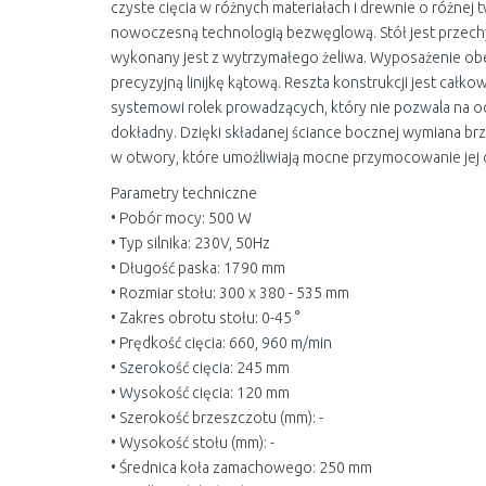
czyste cięcia w różnych materiałach i drewnie o różnej 
nowoczesną technologią bezwęglową. Stół jest przechyl
wykonany jest z wytrzymałego żeliwa. Wyposażenie obej
precyzyjną linijkę kątową. Reszta konstrukcji jest całko
systemowi rolek prowadzących, który nie pozwala na odc
dokładny. Dzięki składanej ściance bocznej wymiana b
w otwory, które umożliwiają mocne przymocowanie jej 
Parametry techniczne
• Pobór mocy: 500 W
• Typ silnika: 230V, 50Hz
• Długość paska: 1790 mm
• Rozmiar stołu: 300 x 380 - 535 mm
• Zakres obrotu stołu: 0-45 °
• Prędkość cięcia: 660, 960 m/min
• Szerokość cięcia: 245 mm
• Wysokość cięcia: 120 mm
• Szerokość brzeszczotu (mm): -
• Wysokość stołu (mm): -
• Średnica koła zamachowego: 250 mm