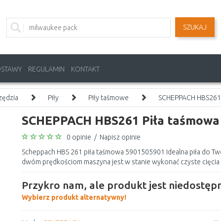
SZUKAJ
OSTAWY
REGULAMIN
KONTAKT
zędzia
Piły
Piły taśmowe
SCHEPPACH HBS261 
SCHEPPACH HBS261 Piła taśmowa
0 opinie
/
Napisz opinie
Scheppach HBS 261 piła taśmowa 5901505901 Idealna piła do Two
dwóm prędkościom maszyna jest w stanie wykonać czyste cięcia 
Przykro nam, ale produkt jest niedostępn
Wybierz produkt alternatywny!