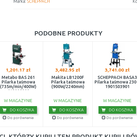
Marka:
SCHEPPACH
Ko
PODOBNE PRODUKTY
1,201.17 zł
3,482.95 zł
3,741.00 zł
Metabo BAS 261
Makita LB1200F
SCHEPPACH BASA3
Pilarka taśmowa
Pilarka taśmowa
Pilarka taśmowa 230
(735m/min/400W)
(900W/2240mm)
1901503901
619008000
W MAGAZYNIE
W MAGAZYNIE
W MAGAZYNIE
DO KOSZYKA
DO KOSZYKA
DO KOSZYKA
Do porównania
Do porównania
Do porównania
CI, KTÓRZY KUPILI TEN PRODUKT KUPILI R