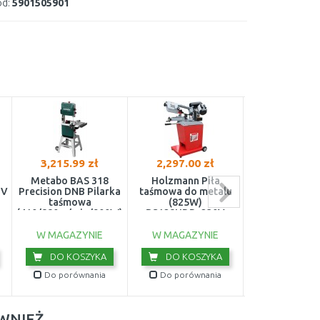
d:
5901505901
3,215.99 zł
2,297.00 zł
2,309.01 
Metabo BAS 318
Holzmann Piła
Holzmann P
 V
Precision DNB Pilarka
taśmowa do metalu
taśmowa do 
taśmowa
(825W)
BS128HDR_
(410/880m/min/900W)
BS128HDR_230V
619010000
W MAGAZYNIE
W MAGAZYNIE
W MAGAZY
DO KOSZYKA
DO KOSZYKA
DO KOS
Do porównania
Do porównania
Do porówn
ÓWNIEŻ