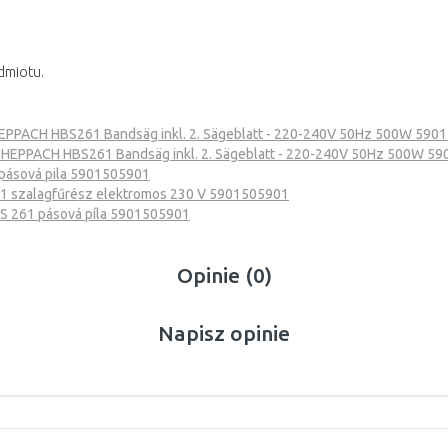
dmiotu.
PPACH HBS261 Bandsäg inkl. 2. Sägeblatt - 220-240V 50Hz 500W 590
HEPPACH HBS261 Bandsäg inkl. 2. Sägeblatt - 220-240V 50Hz 500W 5
pásová pila 5901505901
 szalagfűrész elektromos 230 V 5901505901
 261 pásová píla 5901505901
Opinie (0)
Napisz opinie