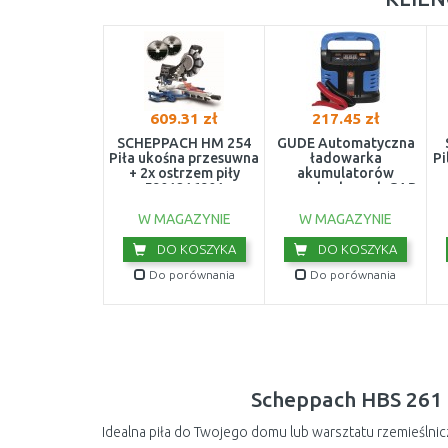
609.31 zł
217.45 zł
SCHEPPACH HM 254
GÜDE Automatyczna
Piła ukośna przesuwna
ładowarka
Pi
+ 2x ostrzem piły
akumulatorów
5901216901
samochodowych GAB
12V/6V-10A-BOOST
85142
W MAGAZYNIE
W MAGAZYNIE
DO KOSZYKA
DO KOSZYKA
Do porównania
Do porównania
Scheppach HBS 261
Idealna piła do Twojego domu lub warsztatu rzemieśln