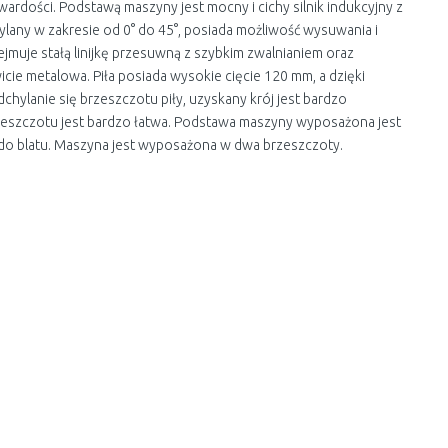
twardości. Podstawą maszyny jest mocny i cichy silnik indukcyjny z
any w zakresie od 0° do 45°, posiada możliwość wysuwania i
muje stałą linijkę przesuwną z szybkim zwalnianiem oraz
wicie metalowa. Piła posiada wysokie cięcie 120 mm, a dzięki
hylanie się brzeszczotu piły, uzyskany krój jest bardzo
rzeszczotu jest bardzo łatwa. Podstawa maszyny wyposażona jest
do blatu. Maszyna jest wyposażona w dwa brzeszczoty.