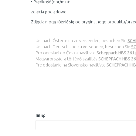
• Prędkość (obr/min): -
zdjęcia poglądowe
Zdjęcia mogą różnić się od oryginalnego produktu/prze
Um nach Österreich zu versenden, besuchen Sie
SCHE
Um nach Deutschland zu versenden, besuchen Sie
SC
Pro odeslání do Česka navštivte
Scheppach HBS 261 
Magyarországra történő szállítás
SCHEPPACH HBS 261
Pre odoslanie na Slovensko navštívte
SCHEPPACH HBS
Imię: