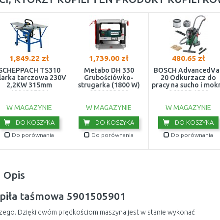
1,849.22 zł
1,739.00 zł
480.65 zł
SCHEPPACH TS310
Metabo DH 330
BOSCH AdvancedVa
larka tarczowa 230V
Grubościówko-
20 Odkurzacz do
2,2KW 315mm
strugarka (1800 W)
pracy na sucho i mok
4901305901
0200033000
06033D1200
W MAGAZYNIE
W MAGAZYNIE
W MAGAZYNIE
DO KOSZYKA
DO KOSZYKA
DO KOSZYKA
Do porównania
Do porównania
Do porównania
Opis
 piła taśmowa 5901505901
iczego. Dzięki dwóm prędkościom maszyna jest w stanie wykonać