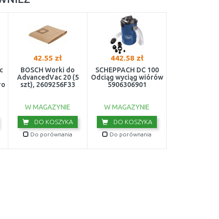
42.55 zł
442.58 zł
c
BOSCH Worki do
SCHEPPACH DC 100
AdvancedVac 20 (5
Odciąg wyciąg wiórów
ro
szt), 2609256F33
5906306901
W MAGAZYNIE
W MAGAZYNIE
DO KOSZYKA
DO KOSZYKA
Do porównania
Do porównania