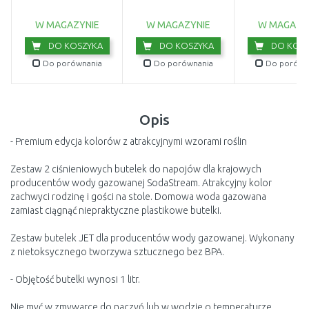
W MAGAZYNIE
W MAGAZYNIE
W MAGAZY
DO KOSZYKA
DO KOSZYKA
DO KOSZ
Do porównania
Do porównania
Do porówn
Opis
- Premium edycja kolorów z atrakcyjnymi wzorami roślin
Zestaw 2 ciśnieniowych butelek do napojów dla krajowych
producentów wody gazowanej SodaStream. Atrakcyjny kolor
zachwyci rodzinę i gości na stole. Domowa woda gazowana
zamiast ciągnąć niepraktyczne plastikowe butelki.
Zestaw butelek JET dla producentów wody gazowanej. Wykonany
z nietoksycznego tworzywa sztucznego bez BPA.
- Objętość butelki wynosi 1 litr.
Nie myć w zmywarce do naczyń lub w wodzie o temperaturze