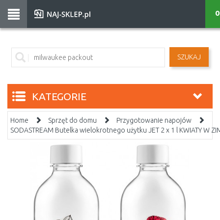
0
SZUKAJ
KATEGORIE
Home
Sprzęt do domu
Przygotowanie napojów
SODASTREAM Butelka wielokrotnego użytku JET 2 x 1 l KWIATY W Z