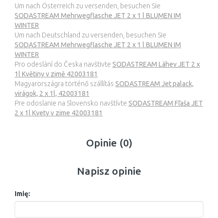
Um nach Österreich zu versenden, besuchen Sie
SODASTREAM Mehrwegflasche JET 2 x 1 l BLUMEN IM
WINTER
Um nach Deutschland zu versenden, besuchen Sie
SODASTREAM Mehrwegflasche JET 2 x 1 l BLUMEN IM
WINTER
Pro odeslání do Česka navštivte
SODASTREAM Láhev JET 2 x
1l Květiny v zimě 42003181
Magyarországra történő szállítás
SODASTREAM Jet palack,
virágok, 2 x 1l, 42003181
Pre odoslanie na Slovensko navštívte
SODASTREAM Fľaša JET
2 x 1l Kvety v zime 42003181
Opinie (0)
Napisz opinie
Imię: