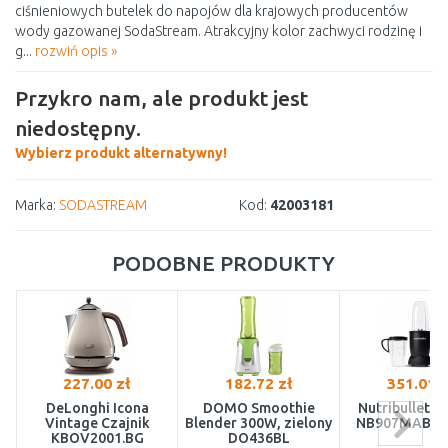
ciśnieniowych butelek do napojów dla krajowych producentów
wody gazowanej SodaStream. Atrakcyjny kolor zachwyci rodzinę i
g...
rozwiń opis »
Przykro nam, ale produkt jest
niedostępny.
Wybierz produkt alternatywny!
Marka:
SODASTREAM
Kod:
42003181
PODOBNE PRODUKTY
227.00 zł
182.72 zł
351.01 z
DeLonghi Icona
DOMO Smoothie
Nutribullet P
Vintage Czajnik
Blender 300W, zielony
NB907MAB Bl
KBOV2001.BG
DO436BL