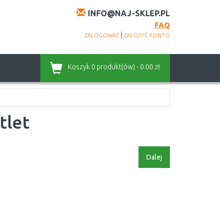
INFO@NAJ-SKLEP.PL
FAQ
|
ZALOGOWAĆ
ZAŁOŻYĆ KONTO
Koszyk
0 produkt(ów) - 0.00 zł
tlet
Dalej