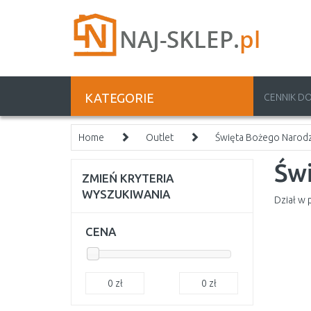
KATEGORIE
CENNIK D
Home
Outlet
Święta Bożego Narod
Św
ZMIEŃ KRYTERIA
WYSZUKIWANIA
Dział w 
CENA
0
zł
0
zł