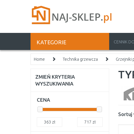
KATEGORIE
CENNIK D
Home
Technika grzewcza
Grzejniki
TY
ZMIEŃ KRYTERIA
WYSZUKIWANIA
CENA
Sortuj
363
zł
717
zł