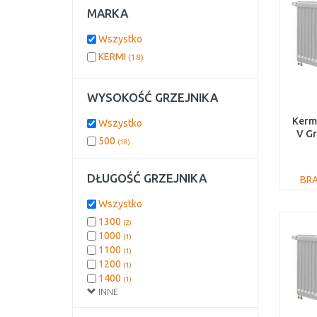
MARKA
Wszystko
KERMI
(18)
WYSOKOŚĆ GRZEJNIKA
Kermi
Wszystko
V G
500
(18)
FT
DŁUGOŚĆ GRZEJNIKA
BR
Wszystko
1300
(2)
1000
(1)
1100
(1)
1200
(1)
1400
(1)
INNE
1600
(1)
1800
(1)