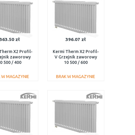
363.50 zł
396.07 zł
Therm X2 Profil-
Kermi Therm X2 Profil-
ejnik zaworowy
V Grzejnik zaworowy
0 500 / 400
10 500 / 600
100500401L1K
FTV100500601L1K
 W MAGAZYNIE
BRAK W MAGAZYNIE
DO KOSZYKA
DO KOSZYKA
Do porównania
Do porównania