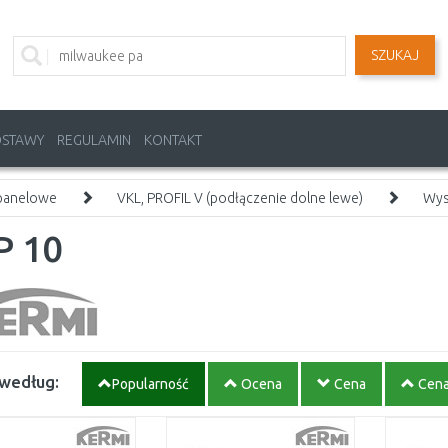
SZUKAJ
OSTAWY
REGULAMIN
KONTAKT
 panelowe
VKL, PROFIL V (podłączenie dolne lewe)
Wys
P 10
 według:
Popularność
Ocena
Cena
Cen