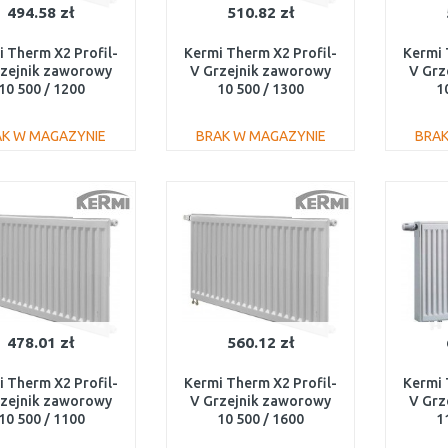
494.58 zł
510.82 zł
 Therm X2 Profil-
Kermi Therm X2 Profil-
Kermi 
rzejnik zaworowy
V Grzejnik zaworowy
V Grz
10 500 / 1200
10 500 / 1300
1
V100501201L1K
FTV100501301L1K
FTV
AK W MAGAZYNIE
BRAK W MAGAZYNIE
BRAK
DO KOSZYKA
DO KOSZYKA
Do porównania
Do porównania
478.01 zł
560.12 zł
 Therm X2 Profil-
Kermi Therm X2 Profil-
Kermi 
rzejnik zaworowy
V Grzejnik zaworowy
V Grz
10 500 / 1100
10 500 / 1600
1
V100501101L1K
FTV100501601L1K
FTV