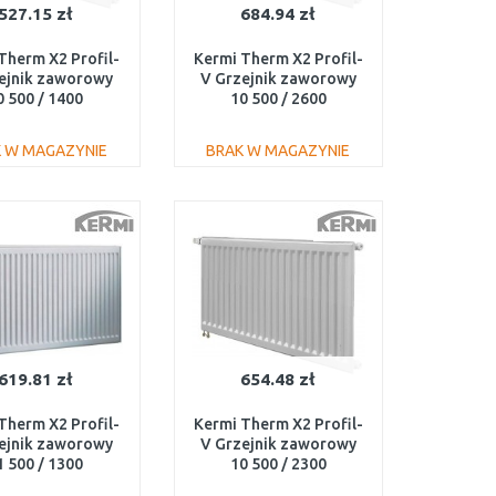
527.15 zł
684.94 zł
Therm X2 Profil-
Kermi Therm X2 Profil-
ejnik zaworowy
V Grzejnik zaworowy
0 500 / 1400
10 500 / 2600
100501401L1K
FTV100502601L1K
 W MAGAZYNIE
BRAK W MAGAZYNIE
DO KOSZYKA
DO KOSZYKA
Do porównania
Do porównania
619.81 zł
654.48 zł
Therm X2 Profil-
Kermi Therm X2 Profil-
ejnik zaworowy
V Grzejnik zaworowy
1 500 / 1300
10 500 / 2300
110501301L1K
FTV100502301L1K