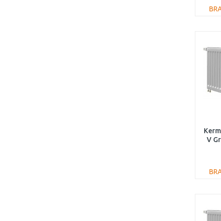
BR
Kermi
V G
FT
BR