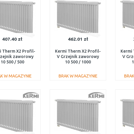
407.40 zł
462.01 zł
 Therm X2 Profil-
Kermi Therm X2 Profil-
Kermi 
rzejnik zaworowy
V Grzejnik zaworowy
V Grz
10 500 / 500
10 500 / 1000
1
V100500501L1K
FTV100501001L1K
FTV
AK W MAGAZYNIE
BRAK W MAGAZYNIE
BRAK
DO KOSZYKA
DO KOSZYKA
Do porównania
Do porównania