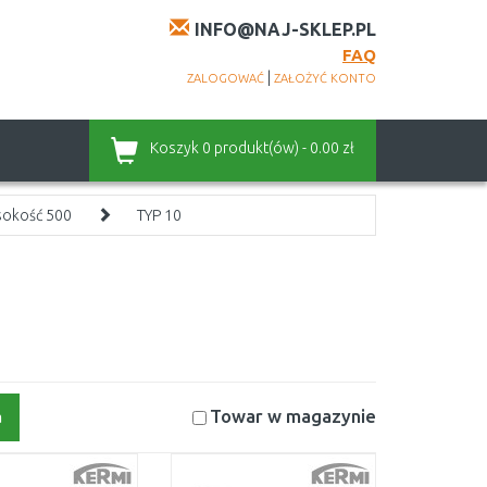
INFO@NAJ-SKLEP.PL
FAQ
|
ZALOGOWAĆ
ZAŁOŻYĆ KONTO
Koszyk
0 produkt(ów) - 0.00 zł
okość 500
TYP 10
Towar w magazynie
a