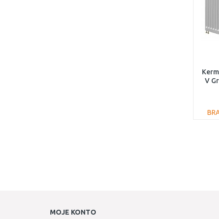
Kermi
V G
FT
BR
MOJE KONTO