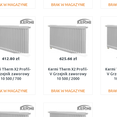
AK W MAGAZYNIE
BRAK W MAGAZYNIE
BRAK
DO KOSZYKA
DO KOSZYKA
Do porównania
Do porównania
412.80 zł
625.66 zł
 Therm X2 Profil-
Kermi Therm X2 Profil-
Kermi 
rzejnik zaworowy
V Grzejnik zaworowy
V Grz
10 500 / 700
10 500 / 2000
1
V100500701L1K
FTV100502001L1K
FTV
AK W MAGAZYNIE
BRAK W MAGAZYNIE
BRAK
DO KOSZYKA
DO KOSZYKA
Do porównania
Do porównania