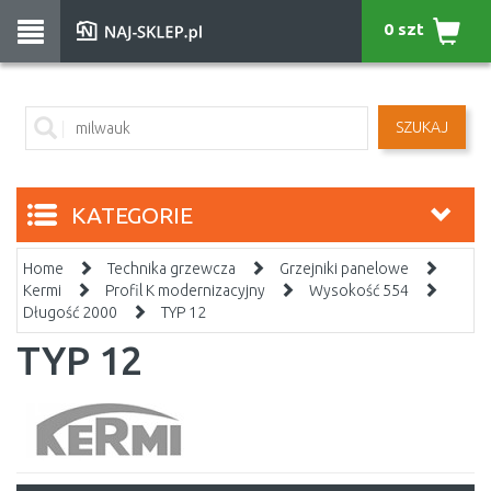
0 szt
SZUKAJ
KATEGORIE
Home
Technika grzewcza
Grzejniki panelowe
Kermi
Profil K modernizacyjny
Wysokość 554
Długość 2000
TYP 12
TYP 12