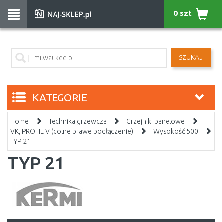
0 szt
SZUKAJ
KATEGORIE
Home
Technika grzewcza
Grzejniki panelowe
VK, PROFIL V (dolne prawe podłączenie)
Wysokość 500
TYP 21
TYP 21