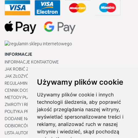
INFORMACJE
INFORMACJE KONTAKTOWE
JAK ROBIĆ ZAKUPY ?
JAK ZŁOŻYĆ REKLAMACJĘ
Używamy plików cookie
REGULAMIN
CENNIK DOSTAWY
Używamy plików cookie i innych
METODY PŁATNOŚCI
technologii śledzenia, aby poprawić
ZWROTY I REKLAMACJE PRODUKTÓW
jakość przeglądania naszej witryny,
POLITYKA PRYWATNOŚCI
wyświetlać spersonalizowane treści i
DODANIE NASZYCH ADRESÓW E-MAIL DO LISTY ZAUFANYCH
reklamy, analizować ruch w naszej
ODBIORCÓW
witrynie i wiedzieć, skąd pochodzą
LISTA AUTORYZOWANYCH CENTRÓW SERWISOWYCH