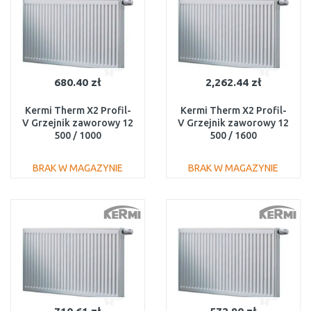
680.40 zł
2,262.44 zł
Kermi Therm X2 Profil-
Kermi Therm X2 Profil-
V Grzejnik zaworowy 12
V Grzejnik zaworowy 12
500 / 1000
500 / 1600
FTV120501001R1K
FTV120501601R1K
BRAK W MAGAZYNIE
BRAK W MAGAZYNIE
DO KOSZYKA
DO KOSZYKA
Do porównania
Do porównania