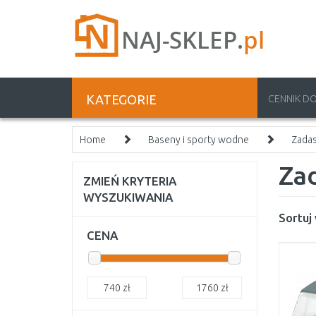
KATEGORIE
CENNIK D
Home
Baseny i sporty wodne
Zada
Za
ZMIEŃ KRYTERIA
WYSZUKIWANIA
Sortuj
CENA
740
zł
1760
zł