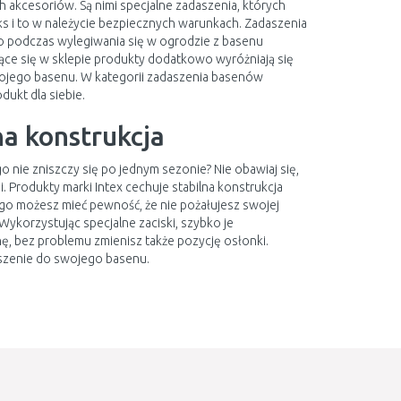
 akcesoriów. Są nimi specjalne zadaszenia, których
aks i to w należycie bezpiecznych warunkach. Zadaszenia
 podczas wylegiwania się w ogrodzie z basenu
jące się w sklepie produkty dodatkowo wyróżniają się
ojego basenu. W kategorii zadaszenia basenów
dukt dla siebie.
na konstrukcja
 nie zniszczy się po jednym sezonie? Nie obawiaj się,
. Produkty marki Intex cechuje stabilna konstrukcja
ego możesz mieć pewność, że nie pożałujesz swojej
Wykorzystując specjalne zaciski, szybko je
, bez problemu zmienisz także pozycję osłonki.
aszenie do swojego basenu.