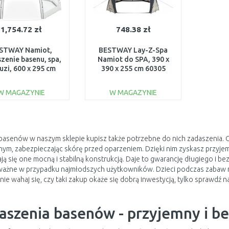
1,754.72 zł
748.38 zł
STWAY Namiot,
BESTWAY Lay-Z-Spa
zenie basenu, spa,
Namiot do SPA, 390 x
uzi, 600 x 295 cm
390 x 255 cm 60305
58612
W MAGAZYNIE
W MAGAZYNIE
DO KOSZYKA
DO KOSZYKA
Do porównania
Do porównania
basenów w naszym sklepie kupisz także potrzebne do nich zadaszenia.
ym, zabezpieczając skórę przed oparzeniem. Dzięki nim zyskasz przyjemn
ją się one mocną i stabilną konstrukcją. Daje to gwarancję długiego i
ażne w przypadku najmłodszych użytkowników. Dzieci podczas zabaw na
nie wahaj się, czy taki zakup okaże się dobrą inwestycją, tylko sprawd
aszenia basenów - przyjemny i be