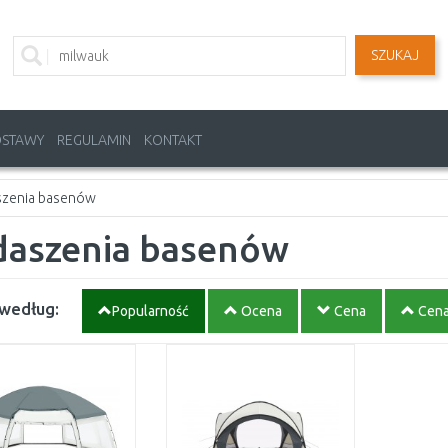
SZUKAJ
OSTAWY
REGULAMIN
KONTAKT
szenia basenów
daszenia basenów
 według:
Popularność
Ocena
Cena
Cen