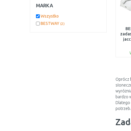
MARKA
Wszystko
BESTWAY
(2)
BE
zadas
jacc
Oprócz 
słoneczn
wyróżnia
bardzo w
Dlatego 
potrzeb.
Zad