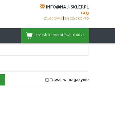
INFO@NAJ-SKLEP.PL
FAQ
|
ZALOGOWAĆ
ZAŁOŻYĆ KONTO
Koszyk
0 produkt(ów) - 0.00 zł
Towar w magazynie
a