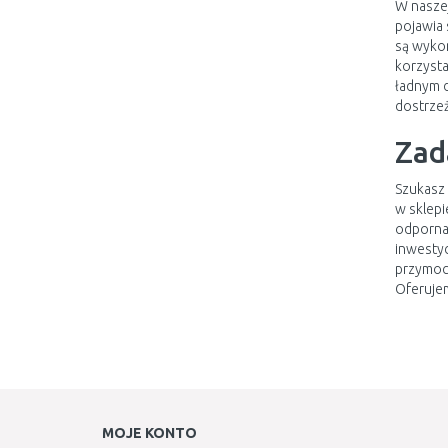
W naszej
pojawia 
są wykon
korzysta
ładnym d
dostrzeż
Zad
Szukasz 
w sklepi
odporna 
inwestyc
przymocu
Oferujem
MOJE KONTO