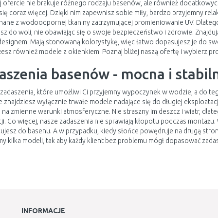
 ofercie nie brakuje różnego rodzaju basenów, ale również dodatkowych
się coraz więcej. Dzięki nim zapewnisz sobie miły, bardzo przyjemny rel
ane z wodoodpornej tkaniny zatrzymującej promieniowanie UV. Dlatego
sz do woli, nie obawiając się o swoje bezpieczeństwo i zdrowie. Znajdu
esignem. Mają stonowaną kolorystykę, więc łatwo dopasujesz je do sw
esz również modele z okienkiem. Poznaj bliżej naszą ofertę i wybierz pro
aszenia basenów - mocna i stabil
zadaszenia, które umożliwi Ci przyjemny wypoczynek w wodzie, a do tego
e znajdziesz wyłącznie trwałe modele nadające się do długiej eksploatacji
na zmienne warunki atmosferyczne. Nie straszny im deszcz i wiatr, dlat
ji. Co więcej, nasze zadaszenia nie sprawiają kłopotu podczas montażu. 
jesz do basenu. A w przypadku, kiedy słońce powędruje na drugą stronę
y kilka modeli, tak aby każdy klient bez problemu mógł dopasować zad
INFORMACJE