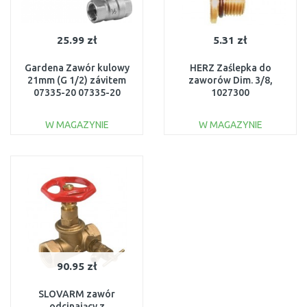
25.99 zł
5.31 zł
Gardena Zawór kulowy
HERZ Zaślepka do
21mm (G 1/2) závitem
zaworów Dim. 3/8,
07335-20 07335-20
1027300
W MAGAZYNIE
W MAGAZYNIE
DO KOSZYKA
DO KOSZYKA
Do porównania
Do porównania
90.95 zł
SLOVARM zawór
odcinający z