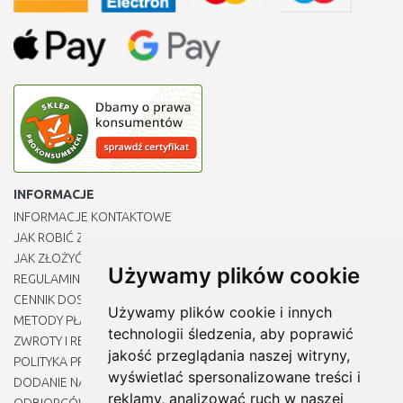
INFORMACJE
INFORMACJE KONTAKTOWE
JAK ROBIĆ ZAKUPY ?
JAK ZŁOŻYĆ REKLAMACJĘ
Używamy plików cookie
REGULAMIN
CENNIK DOSTAWY
Używamy plików cookie i innych
METODY PŁATNOŚCI
technologii śledzenia, aby poprawić
ZWROTY I REKLAMACJE PRODUKTÓW
jakość przeglądania naszej witryny,
POLITYKA PRYWATNOŚCI
wyświetlać spersonalizowane treści i
DODANIE NASZYCH ADRESÓW E-MAIL DO LISTY ZAUFANYCH
reklamy, analizować ruch w naszej