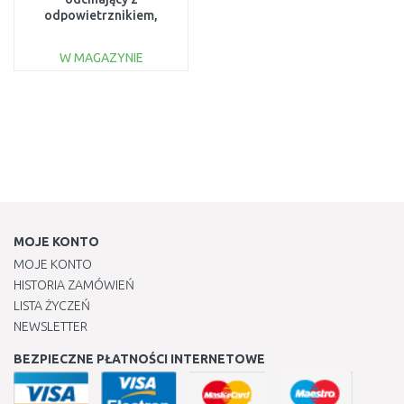
odpowietrznikiem,
prosty, K-125T, 6/4",
411098
W MAGAZYNIE
DO KOSZYKA
Do porównania
MOJE KONTO
MOJE KONTO
HISTORIA ZAMÓWIEŃ
LISTA ŻYCZEŃ
NEWSLETTER
BEZPIECZNE PŁATNOŚCI INTERNETOWE