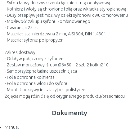
- Syfon łatwy do czyszczenia łącznie z rurą odpływową
- Kołnierz i wloty są chronione folią oraz wkładką styropianową
- Duży przepływ jest możliwy dzięki syfonowi dwukomorowemu
- Możliwość zakupu syfonu kombinowanego
- Gwarancja 25 lat
- Materiał: stal nierdzewna 2 mm, AISI 304, DIN 1.4301
- Materiał syfonu: polipropylen
Zakres dostawy:
- Odpływ połączony z syfonem
- Zestaw montażowy: śruby Ø6×50 – 2 szt, 2 kołki Ø10
- Samoprzylepna taśma uszczelniająca
- Folia ochronna kołnierza
- Folia ochronna wlotu do syfonu
- Montaż pokrywy instalacyjnej- polistyren
Zdjęcia mogą różnić się od oryginalnego produktu/przedmiotu.
Dokumenty
Manual