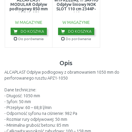
ALCAPLAST
WYPRZEDAŻ !!! SAPHO
MODULAR Odpływ
Odpływ liniowy NOK
podłogowy 850 mm
SLOT 110 cm 2344P-
APZ13-850
110
W MAGAZYNIE
W MAGAZYNIE
DO KOSZYKA
DO KOSZYKA
Do porównania
Do porównania
Opis
ALCAPLAST Odpływ podłogowy z obramowaniem 1050 mm do
perforowanego rusztu APZ1-1050
Dane techniczne:
- Długość: 1050 mm
- Syfon: 50 mm
- Przepływ: 60 – 68,8 l/min
- Odporność syfonu na ciśnienie: 982 Pa
- Rozmiar rury odpływowej: 50 mm
- Minimalna grubość betonu: 85 mm
- Całkowita wysokość zabudowy: 100 – 158 mm