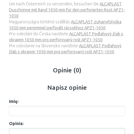
Um nach Österreich zu versenden, besuchen Sie
ALCAPLAST
Duschrinne mit Rand 1050 mm für den perforierten Rost APZ1-
1050
Magyarországra történő szállítás
ALCAPLAST zuhanyfolyóka
1050 mm peremmel perforált rácsokhoz APZ1-1050
Pro odeslání do Česka navštivte
ALCAPLAST Podlahový žlab s
okrajem 1050 mm pro perforovaný rošt APZ1-1050
Pre odoslanie na Slovensko navštívte
ALCAPLAST Podlahový
žľab s okrajom 1050 mm pre perforovaný rošt APZ1-1050
Opinie (0)
Napisz opinie
Imię:
Opinia: