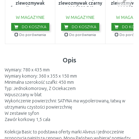
zlewozmywak
zlewozmywak czarny
zlewozmywak
fragranitowy, onyx
114.0288.543
114.0072.
114.0676.296
W MAGAZYNIE
W MAGAZYNIE
W MAGAZY
DO KOSZYKA
DO KOSZYKA
DO KOSZ
Do porównania
Do porównania
Do porówn
Opis
Wymiary: 780 x 435 mm
Wymiary komory: 360 x 355 x 150 mm
Minimalna szerokość szafki: 450 mm
Typ: Jednokomorowy, Z Ociekaczem
Wpuszczany w blat
Wykończenie powierzchni: SATYNA ma wypolerowaną, łatwą w
utrzymaniu czystości powierzchnię
W zestawie syfon
Zawór korkowy 1,5 cala
Kolekcja Basic to podstawa oferty marki Alveus i jednocześnie
propozycja najniższa cenowo. Mogą Państwo wybierać pomiędzy