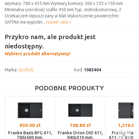
Wymiary: 780 x 435 mm Wymiary komory: 360 x 355 x 150 mm
Minimalna szerokość szafki: 450 mm Typ: Jednokomorowy, Z
Ociekaczem Wpuszczany w blat Wykończenie powierzchni:
SATYNA ma wypoler...
rozwiń opis »
Przykro nam, ale produkt jest
niedostępny.
Wybierz produkt alternatywny!
Marka:
ALVEUS
Kod:
1083404
PODOBNE PRODUKTY
859.00 zł
708.80 zł
1,210.81 
Franke Basis BFG 611,
Franke Orion OID 611,
Franke Mari
780x500 mm,
940x510 mm,
611-78, 780x5