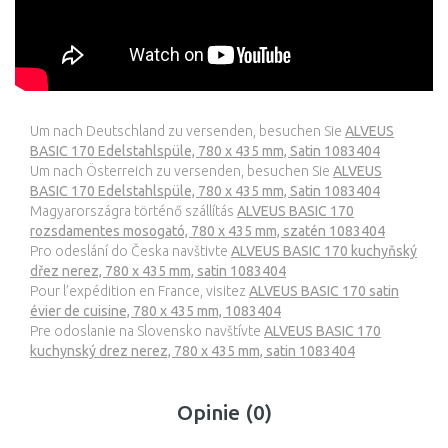
Um nach Deutschland zu versenden, besuchen Sie
ALVEUS
BASIC 170 Edelstahlspüle, 780 x 435 mm, Satin 1083404
Um nach Österreich zu versenden, besuchen Sie
ALVEUS
BASIC 170 Edelstahlspüle, 780 x 435 mm, Satin 1083404
Magyarországra történő szállítás
ALVEUS BASIC 170
rozsdamentes mosogató, 780 x 435 mm, szatén 1083404
Pro odeslání do Česka navštivte
ALVEUS BASIC 170 kuchyňský
dřez nerez, 780 x 435 mm, satin 1083404
Pour l’expédition en France, visitez
ALVEUS BASIC 170 satin
évier de cuisine, 780 x 435 mm, 1083404
Pre odoslanie na Slovensko navštívte
ALVEUS BASIC 170
kuchynský drez nerez, 780 x 435 mm, satin 1083404
Opinie (0)