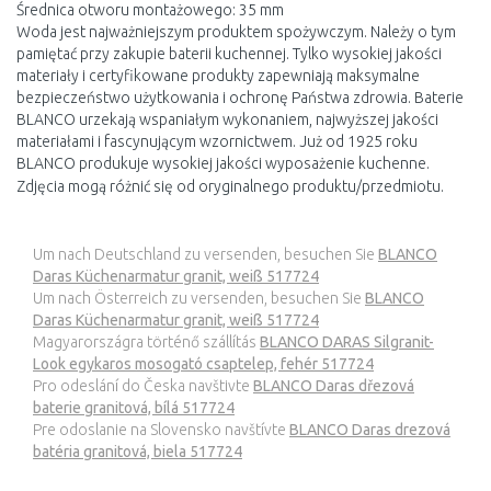
Średnica otworu montażowego: 35 mm
Woda jest najważniejszym produktem spożywczym. Należy o tym
pamiętać przy zakupie baterii kuchennej. Tylko wysokiej jakości
materiały i certyfikowane produkty zapewniają maksymalne
bezpieczeństwo użytkowania i ochronę Państwa zdrowia. Baterie
BLANCO urzekają wspaniałym wykonaniem, najwyższej jakości
materiałami i fascynującym wzornictwem. Już od 1925 roku
BLANCO produkuje wysokiej jakości wyposażenie kuchenne.
Zdjęcia mogą różnić się od oryginalnego produktu/przedmiotu.
Um nach Deutschland zu versenden, besuchen Sie
BLANCO
Daras Küchenarmatur granit, weiß 517724
Um nach Österreich zu versenden, besuchen Sie
BLANCO
Daras Küchenarmatur granit, weiß 517724
Magyarországra történő szállítás
BLANCO DARAS Silgranit-
Look egykaros mosogató csaptelep, fehér 517724
Pro odeslání do Česka navštivte
BLANCO Daras dřezová
baterie granitová, bílá 517724
Pre odoslanie na Slovensko navštívte
BLANCO Daras drezová
batéria granitová, biela 517724