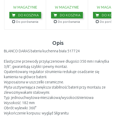
115.0521.
W MAGAZYNIE
W MAGAZYNIE
W MAGAZY
DO KOSZYKA
DO KOSZYKA
DO KOSZ
Do porównania
Do porównania
Do porówn
Opis
BLANCO DARAS bateria kuchenna biała 517724
Elastyczne przewody przyłączeniowe długości 350 mm i nakrętka
3/8"; gwarantują szybki i pewny montaż.
Opatentowany regulator strumienia redukuje osadzanie się
kamienia na główce baterii.
Wyposażona w uszczelki ceramiczne.
Płyta usztywniająca zwiększa stabilność baterii przy montażu ze
zlewozmywakami stalowymi.
Typ: jednouchwytowa-mieszakowa/wysokociśnieniowa
Wysokość: 182 mm
Obrót wylewki: 360°
Wykończenie korpusu: wygląd Silgranitu