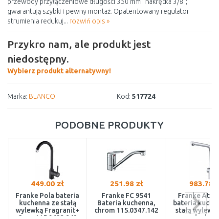
przewody przyłączeniowe długości 350 mm i nakrętka 3/8";
gwarantują szybki i pewny montaż. Opatentowany regulator
strumienia redukuj...
rozwiń opis »
Przykro nam, ale produkt jest
niedostępny.
Wybierz produkt alternatywny!
Marka:
BLANCO
Kod:
517724
PODOBNE PRODUKTY
449.00 zł
251.98 zł
983.78 z
Franke Pola bateria
Franke FC 9541
Franke Atla
kuchenna ze stałą
Bateria kuchenna,
bateria kuche
wylewką Fragranit+
chrom 115.0347.142
stałą wylewką
Onyx 115.0622.943
szlachet