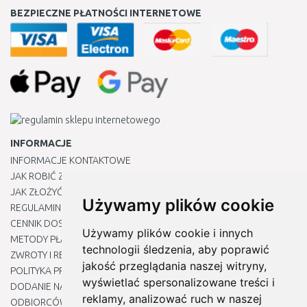
BEZPIECZNE PŁATNOŚCI INTERNETOWE
INFORMACJE
INFORMACJE KONTAKTOWE
JAK ROBIĆ ZAKUPY ?
JAK ZŁOŻYĆ REKLAMACJĘ
Używamy plików cookie
REGULAMIN
CENNIK DOSTAWY
Używamy plików cookie i innych
METODY PŁATNOŚCI
technologii śledzenia, aby poprawić
ZWROTY I REKLAMACJE PRODUKTÓW
jakość przeglądania naszej witryny,
POLITYKA PRYWATNOŚCI
wyświetlać spersonalizowane treści i
DODANIE NASZYCH ADRESÓW E-MAIL DO LISTY ZAUFANYCH
reklamy, analizować ruch w naszej
ODBIORCÓW