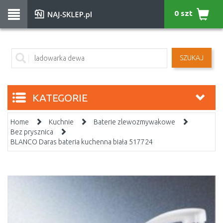
0 szt
SZUKAJ
KATEGORIE
Home
Kuchnie
Baterie zlewozmywakowe
Bez prysznica
BLANCO Daras bateria kuchenna biała 517724