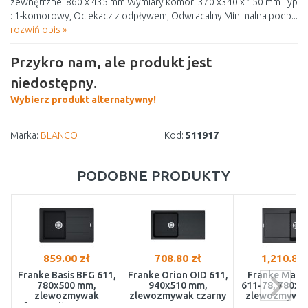
zewnętrzne: 860 x 435 mm Wymiary komór: 370 x340 x 150 mm Typ
: 1-komorowy, Ociekacz z odpływem, Odwracalny Minimalna podb...
rozwiń opis »
Przykro nam, ale produkt jest
niedostępny.
Wybierz produkt alternatywny!
Marka:
BLANCO
Kod:
511917
PODOBNE PRODUKTY
859.00 zł
708.80 zł
1,210.81 
Franke Basis BFG 611,
Franke Orion OID 611,
Franke Mari
780x500 mm,
940x510 mm,
611-78, 780x5
zlewozmywak
zlewozmywak czarny
zlewozmywak
fragranitowy, onyx
114.0288.543
114.0072.