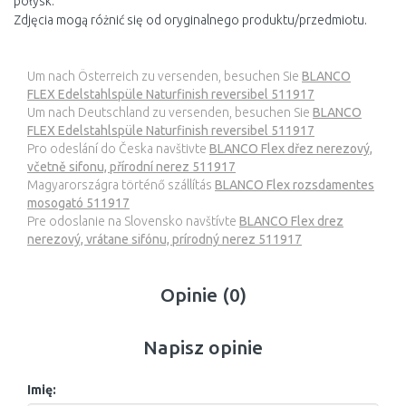
połysk.
Zdjęcia mogą różnić się od oryginalnego produktu/przedmiotu.
Um nach Österreich zu versenden, besuchen Sie
BLANCO
FLEX Edelstahlspüle Naturfinish reversibel 511917
Um nach Deutschland zu versenden, besuchen Sie
BLANCO
FLEX Edelstahlspüle Naturfinish reversibel 511917
Pro odeslání do Česka navštivte
BLANCO Flex dřez nerezový,
včetně sifonu, přírodní nerez 511917
Magyarországra történő szállítás
BLANCO Flex rozsdamentes
mosogató 511917
Pre odoslanie na Slovensko navštívte
BLANCO Flex drez
nerezový, vrátane sifónu, prírodný nerez 511917
Opinie (0)
Napisz opinie
Imię: