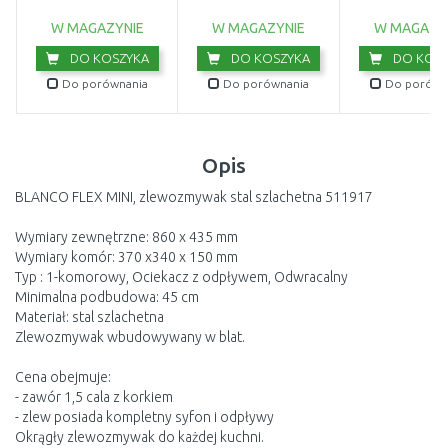
114.0676.296
W MAGAZYNIE
W MAGAZYNIE
W MAGAZY
DO KOSZYKA
DO KOSZYKA
DO KOSZ
Do porównania
Do porównania
Do porówn
Opis
BLANCO FLEX MINI, zlewozmywak stal szlachetna 511917
Wymiary zewnętrzne: 860 x 435 mm
Wymiary komór: 370 x340 x 150 mm
Typ : 1-komorowy, Ociekacz z odpływem, Odwracalny
Minimalna podbudowa: 45 cm
Materiał: stal szlachetna
Zlewozmywak wbudowywany w blat.
Cena obejmuje:
- zawór 1,5 cala z korkiem
- zlew posiada kompletny syfon i odpływy
Okrągły zlewozmywak do każdej kuchni.