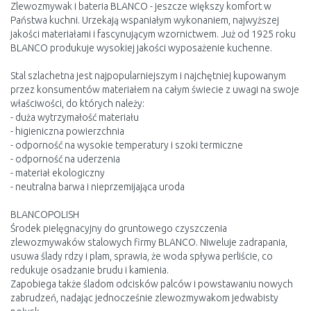
Zlewozmywak i bateria BLANCO - jeszcze większy komfort w
Państwa kuchni. Urzekają wspaniałym wykonaniem, najwyższej
jakości materiałami i fascynującym wzornictwem. Już od 1925 roku
BLANCO produkuje wysokiej jakości wyposażenie kuchenne.
Stal szlachetna jest najpopularniejszym i najchętniej kupowanym
przez konsumentów materiałem na całym świecie z uwagi na swoje
właściwości, do których należy:
- duża wytrzymałość materiału
- higieniczna powierzchnia
- odporność na wysokie temperatury i szoki termiczne
- odporność na uderzenia
- materiał ekologiczny
- neutralna barwa i nieprzemijająca uroda
BLANCOPOLISH
Środek pielęgnacyjny do gruntowego czyszczenia
zlewozmywaków stalowych firmy BLANCO. Niweluje zadrapania,
usuwa ślady rdzy i plam, sprawia, że woda spływa perliście, co
redukuje osadzanie brudu i kamienia.
Zapobiega także śladom odcisków palców i powstawaniu nowych
zabrudzeń, nadając jednocześnie zlewozmywakom jedwabisty