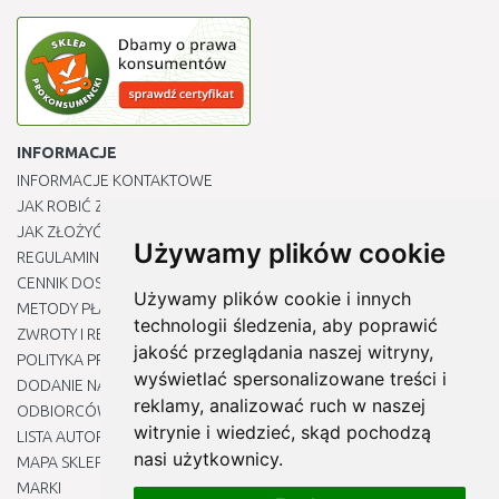
INFORMACJE
INFORMACJE KONTAKTOWE
JAK ROBIĆ ZAKUPY ?
JAK ZŁOŻYĆ REKLAMACJĘ
Używamy plików cookie
REGULAMIN
CENNIK DOSTAWY
Używamy plików cookie i innych
METODY PŁATNOŚCI
technologii śledzenia, aby poprawić
ZWROTY I REKLAMACJE PRODUKTÓW
jakość przeglądania naszej witryny,
POLITYKA PRYWATNOŚCI
wyświetlać spersonalizowane treści i
DODANIE NASZYCH ADRESÓW E-MAIL DO LISTY ZAUFANYCH
reklamy, analizować ruch w naszej
ODBIORCÓW
witrynie i wiedzieć, skąd pochodzą
LISTA AUTORYZOWANYCH CENTRÓW SERWISOWYCH
nasi użytkownicy.
MAPA SKLEPU
MARKI