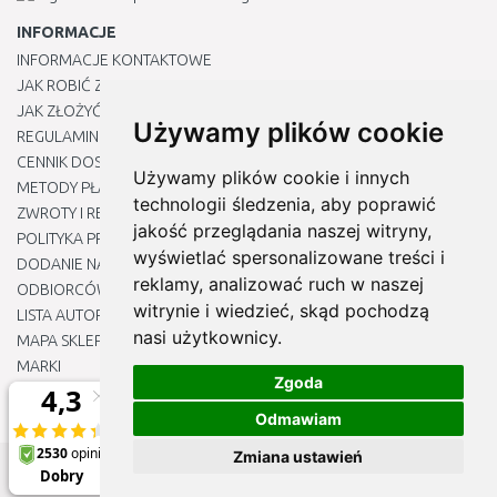
INFORMACJE
INFORMACJE KONTAKTOWE
JAK ROBIĆ ZAKUPY ?
JAK ZŁOŻYĆ REKLAMACJĘ
Używamy plików cookie
REGULAMIN
CENNIK DOSTAWY
Używamy plików cookie i innych
METODY PŁATNOŚCI
technologii śledzenia, aby poprawić
ZWROTY I REKLAMACJE PRODUKTÓW
jakość przeglądania naszej witryny,
POLITYKA PRYWATNOŚCI
wyświetlać spersonalizowane treści i
DODANIE NASZYCH ADRESÓW E-MAIL DO LISTY ZAUFANYCH
reklamy, analizować ruch w naszej
ODBIORCÓW
witrynie i wiedzieć, skąd pochodzą
LISTA AUTORYZOWANYCH CENTRÓW SERWISOWYCH
nasi użytkownicy.
MAPA SKLEPU
MARKI
Zgoda
BLOGU
EDYTUJ MOJE PREFERENCJE DOTYCZĄCE PLIKÓW COOKIE
Odmawiam
Zmiana ustawień
© 2012 - 2026
Naj-sklep.pl