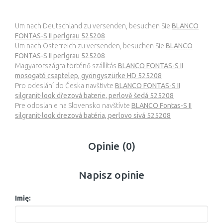
Um nach Deutschland zu versenden, besuchen Sie
BLANCO
FONTAS-S II perlgrau 525208
Um nach Österreich zu versenden, besuchen Sie
BLANCO
FONTAS-S II perlgrau 525208
Magyarországra történő szállítás
BLANCO FONTAS-S II
mosogató csaptelep, gyöngyszürke HD 525208
Pro odeslání do Česka navštivte
BLANCO FONTAS-S II
silgranit-look dřezová baterie, perlově šedá 525208
Pre odoslanie na Slovensko navštívte
BLANCO Fontas-S II
silgranit-look drezová batéria, perlovo sivá 525208
Opinie (0)
Napisz opinie
Imię: