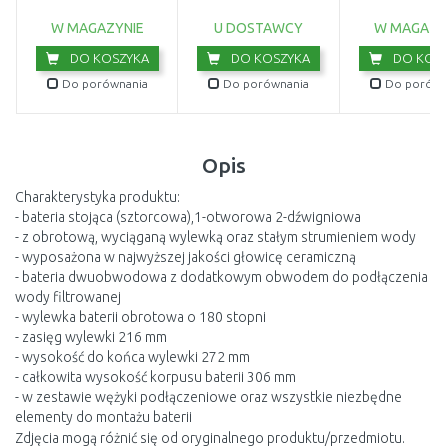
115.0626.085
W MAGAZYNIE
U DOSTAWCY
W MAGAZY
DO KOSZYKA
DO KOSZYKA
DO KOSZ
Do porównania
Do porównania
Do porówn
Opis
Charakterystyka produktu:
- bateria stojąca (sztorcowa),1-otworowa 2-dźwigniowa
- z obrotową, wyciąganą wylewką oraz stałym strumieniem wody
- wyposażona w najwyższej jakości głowicę ceramiczną
- bateria dwuobwodowa z dodatkowym obwodem do podłączenia
wody filtrowanej
- wylewka baterii obrotowa o 180 stopni
- zasięg wylewki 216 mm
- wysokość do końca wylewki 272 mm
- całkowita wysokość korpusu baterii 306 mm
- w zestawie wężyki podłączeniowe oraz wszystkie niezbędne
elementy do montażu baterii
Zdjęcia mogą różnić się od oryginalnego produktu/przedmiotu.