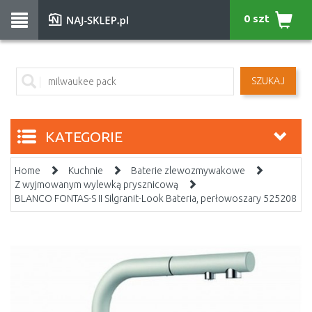
0 szt
SZUKAJ
KATEGORIE
Home
Kuchnie
Baterie zlewozmywakowe
Z wyjmowanym wylewką prysznicową
BLANCO FONTAS-S II Silgranit-Look Bateria, perłowoszary 525208