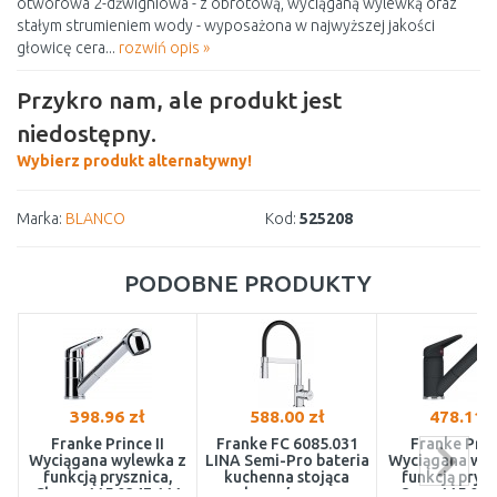
otworowa 2-dźwigniowa - z obrotową, wyciąganą wylewką oraz
stałym strumieniem wody - wyposażona w najwyższej jakości
głowicę cera...
rozwiń opis »
Przykro nam, ale produkt jest
niedostępny.
Wybierz produkt alternatywny!
Marka:
BLANCO
Kod:
525208
PODOBNE PRODUKTY
398.96 zł
588.00 zł
478.11 z
Franke Prince II
Franke FC 6085.031
Franke Princ
Wyciągana wylewka z
LINA Semi-Pro bateria
Wyciągana wyl
funkcją prysznica,
kuchenna stojąca
funkcją prysz
Chrom 115.0347.111
chrom/czarny
Onyx 115.047