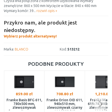
Czysta linia połączona z komfortem użytkowania Wymiary
zewnętrzne: 860 x 500 mm Wycięcie w blacie: 840 x 480 mm
Wymiary komór: 39...
rozwiń opis »
Przykro nam, ale produkt jest
niedostępny.
Wybierz produkt alternatywny!
Marka:
BLANCO
Kod:
513212
PODOBNE PRODUKTY
859.00 zł
708.80 zł
1,210.81 
Franke Basis BFG 611,
Franke Orion OID 611,
Franke Mari
780x500 mm,
940x510 mm,
611-78, 780x5
zlewozmywak
zlewozmywak czarny
zlewozmywak
fragranitowy, onyx
114.0288.543
114.0072.