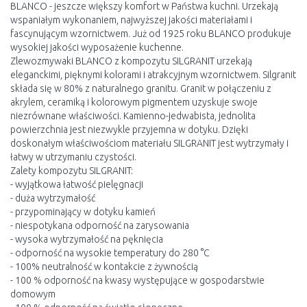
BLANCO - jeszcze większy komfort w Państwa kuchni. Urzekają
wspaniałym wykonaniem, najwyższej jakości materiałami i
fascynującym wzornictwem. Już od 1925 roku BLANCO produkuje
wysokiej jakości wyposażenie kuchenne.
Zlewozmywaki BLANCO z kompozytu SILGRANIT urzekają
eleganckimi, pięknymi kolorami i atrakcyjnym wzornictwem. Silgranit
składa się w 80% z naturalnego granitu. Granit w połączeniu z
akrylem, ceramiką i kolorowym pigmentem uzyskuje swoje
niezrównane właściwości. Kamienno-jedwabista, jednolita
powierzchnia jest niezwykle przyjemna w dotyku. Dzięki
doskonałym właściwościom materiału SILGRANIT jest wytrzymały i
łatwy w utrzymaniu czystości.
Zalety kompozytu SILGRANIT:
- wyjątkowa łatwość pielęgnacji
- duża wytrzymałość
- przypominający w dotyku kamień
- niespotykana odporność na zarysowania
- wysoka wytrzymałość na pęknięcia
- odporność na wysokie temperatury do 280 °C
- 100% neutralność w kontakcie z żywnością
- 100 % odporność na kwasy występujące w gospodarstwie
domowym