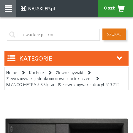
0 szt
SZUKAJ
KATEGORIE
Home
Kuchnie
Zlewozmywaki
Zlewozmywaki jednokomorowe z ociekaczem
BLANCO METRA 5 S Silgranit® zlewozmywak antracyt 513212