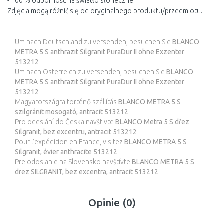
- 100 % odporność na światło słoneczne
Zdjęcia mogą różnić się od oryginalnego produktu/przedmiotu.
Um nach Deutschland zu versenden, besuchen Sie
BLANCO
METRA 5 S anthrazit Silgranit PuraDur II ohne Exzenter
513212
Um nach Österreich zu versenden, besuchen Sie
BLANCO
METRA 5 S anthrazit Silgranit PuraDur II ohne Exzenter
513212
Magyarországra történő szállítás
BLANCO METRA 5 S
szilgránit mosogató, antracit 513212
Pro odeslání do Česka navštivte
BLANCO Metra 5 S dřez
Silgranit, bez excentru, antracit 513212
Pour l’expédition en France, visitez
BLANCO METRA 5 S
Silgranit, évier anthracite 513212
Pre odoslanie na Slovensko navštívte
BLANCO METRA 5 S
drez SILGRANIT, bez excentra, antracit 513212
Opinie (0)