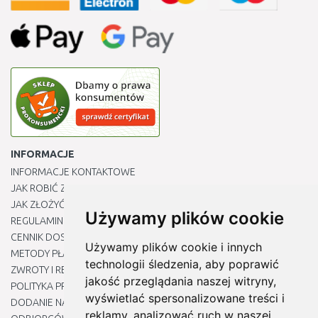
INFORMACJE
INFORMACJE KONTAKTOWE
JAK ROBIĆ ZAKUPY ?
JAK ZŁOŻYĆ REKLAMACJĘ
Używamy plików cookie
REGULAMIN
CENNIK DOSTAWY
Używamy plików cookie i innych
METODY PŁATNOŚCI
technologii śledzenia, aby poprawić
ZWROTY I REKLAMACJE PRODUKTÓW
jakość przeglądania naszej witryny,
POLITYKA PRYWATNOŚCI
wyświetlać spersonalizowane treści i
DODANIE NASZYCH ADRESÓW E-MAIL DO LISTY ZAUFANYCH
reklamy, analizować ruch w naszej