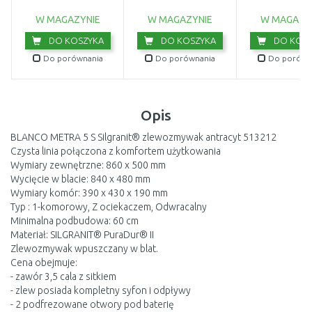
114.0676.296
W MAGAZYNIE
W MAGAZYNIE
W MAGAZY
DO KOSZYKA
DO KOSZYKA
DO KOSZ
Do porównania
Do porównania
Do porówn
Opis
BLANCO METRA 5 S Silgranit® zlewozmywak antracyt 513212
Czysta linia połączona z komfortem użytkowania
Wymiary zewnętrzne: 860 x 500 mm
Wycięcie w blacie: 840 x 480 mm
Wymiary komór: 390 x 430 x 190 mm
Typ : 1-komorowy, Z ociekaczem, Odwracalny
Minimalna podbudowa: 60 cm
Materiał: SILGRANIT® PuraDur® II
Zlewozmywak wpuszczany w blat.
Cena obejmuje:
- zawór 3,5 cala z sitkiem
- zlew posiada kompletny syfon i odpływy
- 2 podfrezowane otwory pod baterię