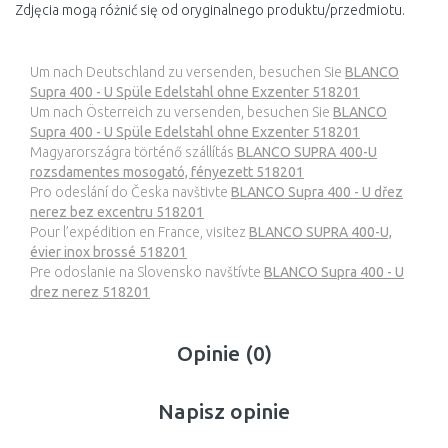
Zdjęcia mogą różnić się od oryginalnego produktu/przedmiotu.
Um nach Deutschland zu versenden, besuchen Sie
BLANCO
Supra 400 - U Spüle Edelstahl ohne Exzenter 518201
Um nach Österreich zu versenden, besuchen Sie
BLANCO
Supra 400 - U Spüle Edelstahl ohne Exzenter 518201
Magyarországra történő szállítás
BLANCO SUPRA 400-U
rozsdamentes mosogató, fényezett 518201
Pro odeslání do Česka navštivte
BLANCO Supra 400 - U dřez
nerez bez excentru 518201
Pour l’expédition en France, visitez
BLANCO SUPRA 400-U,
évier inox brossé 518201
Pre odoslanie na Slovensko navštívte
BLANCO Supra 400 - U
drez nerez 518201
Opinie (0)
Napisz opinie