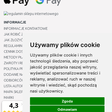
INFORMACJE
INFORMACJE KONTAKTOWE
JAK ROBIĆ ZAKUPY ?
JAK ZŁOŻYĆ REKLAMACJĘ
Używamy plików cookie
REGULAMIN
CENNIK DOSTAWY
Używamy plików cookie i innych
METODY PŁATNOŚCI
technologii śledzenia, aby poprawić
ZWROTY I REKLAMACJE PRODUKTÓW
jakość przeglądania naszej witryny,
POLITYKA PRYWATNOŚCI
wyświetlać spersonalizowane treści i
DODANIE NASZYCH ADRESÓW E-MAIL DO LISTY ZAUFANYCH
reklamy, analizować ruch w naszej
ODBIORCÓW
witrynie i wiedzieć, skąd pochodzą
LISTA AUTORYZOWANYCH CENTRÓW SERWISOWYCH
nasi użytkownicy.
MAPA SKLEPU
MARKI
Zgoda
BLOGU
EDYTUJ MOJE PREFERENCJE DOTYCZĄCE PLIKÓW COOKIE
Odmawiam