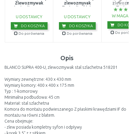
Zlewozmywak
zlewozmyvak
zlewozmy
tectonite, onyx
Tectonite, biały
Tectonit
125.0331.034
polarny 125.0331.033
Onyx+125.033
W MAGAZY
U DOSTAWCY
U DOSTAWCY
DO KOSZ
DO KOSZYKA
DO KOSZYKA
Do porówn
Do porównania
Do porównania
Opis
BLANCO SUPRA 400-U, zlewozmywak stal szlachetna 518201
Wymiary zewnętrzne: 430 x 430 mm
Wymiary komory: 400 x 400 x 175 mm
Typ : 1-komorowy
Minimalna podbudowa: 45 cm
Materiał: stal szlachetna
Komora do montażu podwieszanego Z płaskimi krawędziami IF do
montażu na równi z blatem.
Cena obejmuje:
- zlew posiada kompletny syfon i odpływy
- korek 3,5" z z sitkiem