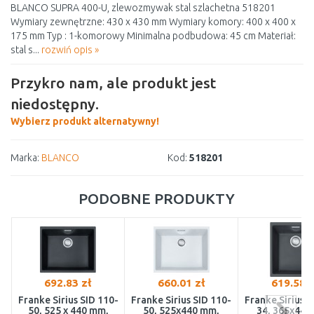
BLANCO SUPRA 400-U, zlewozmywak stal szlachetna 518201
Wymiary zewnętrzne: 430 x 430 mm Wymiary komory: 400 x 400 x
175 mm Typ : 1-komorowy Minimalna podbudowa: 45 cm Materiał:
stal s...
rozwiń opis »
Przykro nam, ale produkt jest
niedostępny.
Wybierz produkt alternatywny!
Marka:
BLANCO
Kod:
518201
PODOBNE PRODUKTY
692.83 zł
660.01 zł
619.58 z
Franke Sirius SID 110-
Franke Sirius SID 110-
Franke Sirius S
50, 525 x 440 mm,
50, 525x440 mm,
34, 365x440