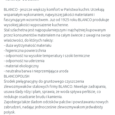
BLANCO - jeszcze większy komfort w Państwa kuchni. Urzekają
wspaniałym wykonaniem, najwyższej jakości materiałami i
fascynującym wzornictwem. Już od 1925 roku BLANCO produkuje
wysokiej jakości wyposażenie kuchenne.
Stal szlachetna jest najpopularniejszym i najchętniej kupowanym
przez konsumentów materiałem na całym świecie z uwagi na swoje
właściwości, do których należy:
- duża wytrzymałość materiału
- higieniczna powierzchnia
- odporność na wysokie temperatury i szoki termiczne
- odporność na uderzenia
- materiał ekologiczny
- neutralna barwa i nieprzemijająca uroda
BLANCOPOLISH
Środek pielęgnacyjny do gruntowego czyszczenia
zlewozmywaków stalowych firmy BLANCO. Niweluje zadrapania,
usuwa ślady rdzy i plam, sprawia, że woda spływa perliście, co
redukuje osadzanie brudu i kamienia.
Zapobiega także śladom odcisków palców i powstawaniu nowych
zabrudzeń, nadając jednocześnie zlewozmywakom jedwabisty
połysk.