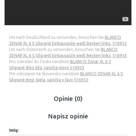
Um nach Deutschland zu versenden, besuchen Sie
BLANCO
ZENAR XL 6 S Silgranit Einbauspüle weiß Becken links, 516953
Um nach Österreich zu versenden, besuchen Sie
BLANCO
ZENAR XL 6 S Silgranit Einbauspüle weiß Becken links, 516953
Pro odeslání do Česka navštivte
BLANCO Zenar XL 6 S
Silgranit dřez bílá, vanička vlevo 516953
Pre odoslanie na Slovensko navštívte
BLANCO ZENAR XL 6 S
Silgranit drez, biela, vanička v ľavo 516953
Opinie (0)
Napisz opinie
Imię: