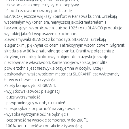
- zlew posiada kompletny syfon i odpływy
- 4 podfrezowane otwory pod baterię
BLANCO - jeszcze większy komfort w Państwa kuchni. Urzekają
wspaniałym wykonaniem, najwyższej jakości materiałami i
fascynującym wzornictwem. Już od 1925 roku BLANCO produkuje
wysokiej jakości wyposażenie kuchenne.
Zlewozmywaki BLANCO z kompozytu SILGRANIT urzekają
eleganckimi, pięknymi kolorami i atrakcyjnym wzornictwem. Silgranit
składa się w 80% z naturalnego granitu. Granit w połączeniu z
akrylem, ceramiką i kolorowym pigmentem uzyskuje swoje
niezrównane właściwości. Kamienno-jedwabista, jednolita
powierzchnia jest niezwykle przyjemna w dotyku. Dzięki
doskonałym właściwościom materiału SILGRANIT jest wytrzymały i
łatwy w utrzymaniu czystości.
Zalety kompozytu SILGRANIT:
- wyjątkowa łatwość pielęgnacji
- duża wytrzymałość
- przypominający w dotyku kamień
- niespotykana odporność na zarysowania
- wysoka wytrzymałość na pęknięcia
- odporność na wysokie temperatury do 280 °C
-100% neutralność w kontakcie z żywnością