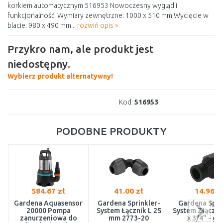
korkiem automatycznym 516953 Nowoczesny wygląd i
funkcjonalność. Wymiary zewnętrzne: 1000 x 510 mm Wycięcie w
blacie: 980 x 490 mm...
rozwiń opis »
Przykro nam, ale produkt jest
niedostępny.
Wybierz produkt alternatywny!
Kod:
516953
PODOBNE PRODUKTY
584.67 zł
41.00 zł
14.96 z
Gardena Aquasensor
Gardena Sprinkler-
Gardena Spri
20000 Pompa
System Łącznik L 25
System Złączk
zanurzeniowa do
mm 2773-20
x 3/4" - gw