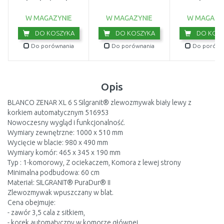
brudnej wody
wewnętrzny 2
(750W/20 000l/h)
9044-20
W MAGAZYNIE
W MAGAZYNIE
W MAGAZY
DO KOSZYKA
DO KOSZYKA
DO KOSZ
Do porównania
Do porównania
Do porówn
Opis
BLANCO ZENAR XL 6 S Silgranit® zlewozmywak biały lewy z
korkiem automatycznym 516953
Nowoczesny wygląd i funkcjonalność.
Wymiary zewnętrzne: 1000 x 510 mm
Wycięcie w blacie: 980 x 490 mm
Wymiary komór: 465 x 345 x 190 mm
Typ : 1-komorowy, Z ociekaczem, Komora z lewej strony
Minimalna podbudowa: 60 cm
Materiał: SILGRANIT® PuraDur® II
Zlewozmywak wpuszczany w blat.
Cena obejmuje:
- zawór 3,5 cala z sitkiem,
- korek automatyczny w komorze głównej