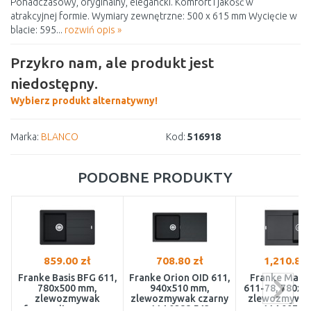
Ponadczasowy, oryginalny, elegancki. Komfort i jakość w
atrakcyjnej formie. Wymiary zewnętrzne: 500 x 615 mm Wycięcie w
blacie: 595...
rozwiń opis »
Przykro nam, ale produkt jest
niedostępny.
Wybierz produkt alternatywny!
Marka:
BLANCO
Kod:
516918
PODOBNE PRODUKTY
859.00 zł
708.80 zł
1,210.81 
Franke Basis BFG 611,
Franke Orion OID 611,
Franke Mari
780x500 mm,
940x510 mm,
611-78, 780x5
zlewozmywak
zlewozmywak czarny
zlewozmywak
fragranitowy, onyx
114.0288.543
114.0072.