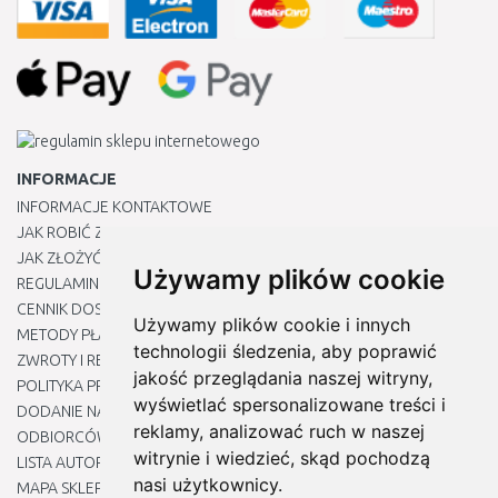
INFORMACJE
INFORMACJE KONTAKTOWE
JAK ROBIĆ ZAKUPY ?
JAK ZŁOŻYĆ REKLAMACJĘ
Używamy plików cookie
REGULAMIN
CENNIK DOSTAWY
Używamy plików cookie i innych
METODY PŁATNOŚCI
technologii śledzenia, aby poprawić
ZWROTY I REKLAMACJE PRODUKTÓW
jakość przeglądania naszej witryny,
POLITYKA PRYWATNOŚCI
wyświetlać spersonalizowane treści i
DODANIE NASZYCH ADRESÓW E-MAIL DO LISTY ZAUFANYCH
reklamy, analizować ruch w naszej
ODBIORCÓW
witrynie i wiedzieć, skąd pochodzą
LISTA AUTORYZOWANYCH CENTRÓW SERWISOWYCH
nasi użytkownicy.
MAPA SKLEPU