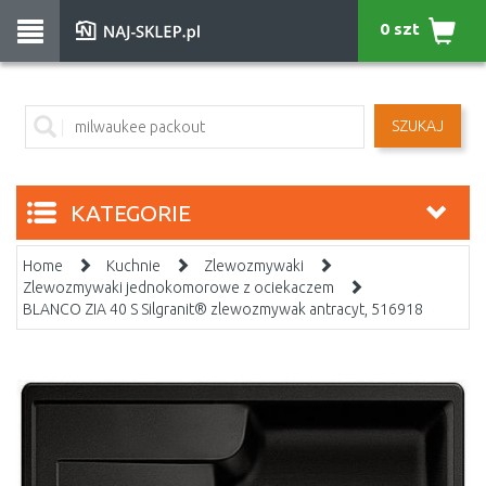
0 szt
SZUKAJ
KATEGORIE
Home
Kuchnie
Zlewozmywaki
Zlewozmywaki jednokomorowe z ociekaczem
BLANCO ZIA 40 S Silgranit® zlewozmywak antracyt, 516918