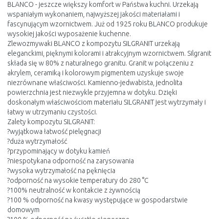
BLANCO - jeszcze większy komfort w Państwa kuchni. Urzekają
wspaniałym wykonaniem, najwyższej jakości materiałami i
fascynującym wzornictwem. Już od 1925 roku BLANCO produkuje
wysokiej jakości wyposażenie kuchenne.
Zlewozmywaki BLANCO z kompozytu SILGRANIT urzekają
eleganckimi, pięknymi kolorami i atrakcyjnym wzornictwem. Silgranit
składa się w 80% z naturalnego granitu. Granit w połączeniu z
akrylem, ceramiką i kolorowym pigmentem uzyskuje swoje
niezrównane właściwości. Kamienno-jedwabista, jednolita
powierzchnia jest niezwykle przyjemna w dotyku. Dzięki
doskonałym właściwościom materiału SILGRANIT jest wytrzymały i
łatwy w utrzymaniu czystości.
Zalety kompozytu SILGRANIT:
?wyjątkowa łatwość pielęgnacji
?duża wytrzymałość
?przypominający w dotyku kamień
?niespotykana odporność na zarysowania
?wysoka wytrzymałość na pęknięcia
?odporność na wysokie temperatury do 280 °C
?100% neutralność w kontakcie z żywnością
?100 % odporność na kwasy występujące w gospodarstwie
domowym