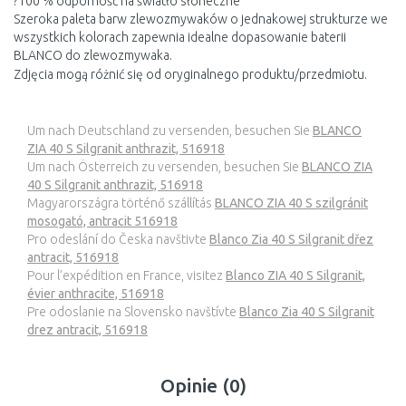
?100 % odporność na światło słoneczne
Szeroka paleta barw zlewozmywaków o jednakowej strukturze we
wszystkich kolorach zapewnia idealne dopasowanie baterii
BLANCO do zlewozmywaka.
Zdjęcia mogą różnić się od oryginalnego produktu/przedmiotu.
Um nach Deutschland zu versenden, besuchen Sie
BLANCO
ZIA 40 S Silgranit anthrazit, 516918
Um nach Österreich zu versenden, besuchen Sie
BLANCO ZIA
40 S Silgranit anthrazit, 516918
Magyarországra történő szállítás
BLANCO ZIA 40 S szilgránit
mosogató, antracit 516918
Pro odeslání do Česka navštivte
Blanco Zia 40 S Silgranit dřez
antracit, 516918
Pour l’expédition en France, visitez
Blanco ZIA 40 S Silgranit,
évier anthracite, 516918
Pre odoslanie na Slovensko navštívte
Blanco Zia 40 S Silgranit
drez antracit, 516918
Opinie (0)