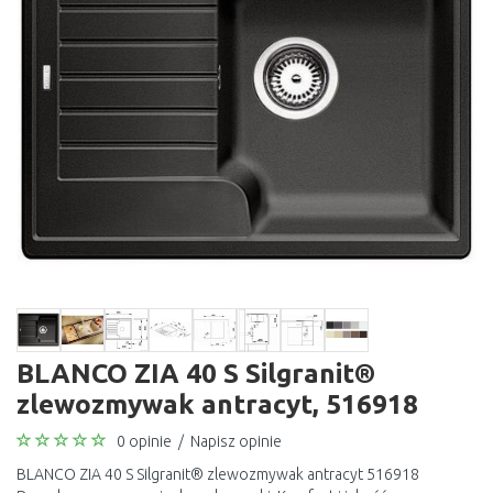
BLANCO ZIA 40 S Silgranit®
zlewozmywak antracyt, 516918
0 opinie
/
Napisz opinie
BLANCO ZIA 40 S Silgranit® zlewozmywak antracyt 516918