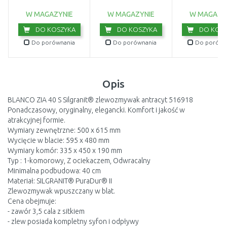
114.0676.296
W MAGAZYNIE
W MAGAZYNIE
W MAGAZY
DO KOSZYKA
DO KOSZYKA
DO KOSZ
Do porównania
Do porównania
Do porówn
Opis
BLANCO ZIA 40 S Silgranit® zlewozmywak antracyt 516918
Ponadczasowy, oryginalny, elegancki. Komfort i jakość w
atrakcyjnej formie.
Wymiary zewnętrzne: 500 x 615 mm
Wycięcie w blacie: 595 x 480 mm
Wymiary komór: 335 x 450 x 190 mm
Typ : 1-komorowy, Z ociekaczem, Odwracalny
Minimalna podbudowa: 40 cm
Materiał: SILGRANIT® PuraDur® II
Zlewozmywak wpuszczany w blat.
Cena obejmuje:
- zawór 3,5 cala z sitkiem
- zlew posiada kompletny syfon i odpływy