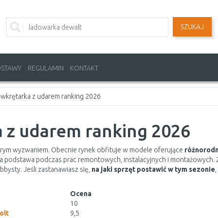
SZUKAJ
OSTAWY
REGULAMIN
KONTAKT
-wkrętarka z udarem ranking 2026
 z udarem ranking 2026
orym wyzwaniem. Obecnie rynek obfituje w modele oferujące
różnorodn
podstawa podczas prac remontowych, instalacyjnych i montażowych. Z
bysty. Jeśli zastanawiasz się,
na jaki sprzęt postawić w tym sezonie
Ocena
10
olt
9,5