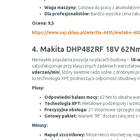
Waga maszyny:
Gotowa do pracy z akumulatorem
Dla profesjonalistów:
Bardzo wysoka cena zaku
Ocena: 9,5
https://www.naj-sklep.pl/wiertla-4435/metabo-60
4. Makita DHP482RF 18V 62N
Niezwykle popularna pozycja na placach budowy –
18-w
satysfakcjonuje przy klasycznych zadaniach warsztat
uderzeń/min
), który świetnie radzi sobie z drobnymi
tu technologia XPT, podnosząca odporność obudowy na 
Plusy:
Odpowiedni balans mocy:
62 Nm to idealna war
Technologia XPT:
Metalowe podzespoły i wzmo
Precyzyjna obsługa:
21-stopniowe sprzęgło za
Gotowy pakiet:
Wariant "RF" dostarczany jest z
Minusy:
Napęd szczotkowy:
Może nieco mocniej się na