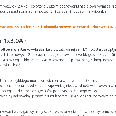
 waży ok. 2,4 kg – co przy dłuższym operowaniu nad głową wymaga kr
pu, uzasadniona jednak potężnymi osiągami i bogatym ekwipunkiem.
2361660-sb-18-ltx-bl-q-i-akumulatorowe-wiertarki-udarowe-18v-
m 1x3.0Ah
oltowa wiertarko-wkrętarka
z utytułowanej serii LXT. Dostarcza opt
owych i domowych. Za sprawną pracę odpowiada dwubiegowa skrzynia (
0
 pracami w cegle i bloczkach. Zastosowano tu sprawdzony, 4-biegunowy 
pył i wilgoć.
tość do szybkiego montażu i wiercenia w drewnie do 38 mm.
cniona osłona przed kurzem zapewniają niezawodność w surowych wa
pobiega uszkodzeniom gwintów podczas dokładnego wkręcania.
 wydajną ładowarką i jednym akumulatorem 3,0 Ah, od razu gotowym do p
grzewać i wymagać wymiany szczotek, w przeciwieństwie do systemów 