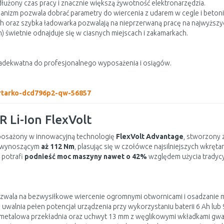
łużony czas pracy i znacznie większą żywotność elektronarzędzia.
anizm pozwala dobrać parametry do wiercenia z udarem w cegle i betoni
 oraz szybka ładowarka pozwalają na nieprzerwaną pracę na najwyższy
) świetnie odnajduje się w ciasnych miejscach i zakamarkach.
 adekwatna do profesjonalnego wyposażenia i osiągów.
ertarko-dcd796p2-qw-56857
 Li-Ion FlexVolt
yposażony w innowacyjną technologię
FlexVolt Advantage
, stworzony 
m wynoszącym
aż 112 Nm
, plasując się w czołówce najsilniejszych wkrę
 potrafi
podnieść moc maszyny nawet o 42%
względem użycia tradycyj
ala na bezwysiłkowe wiercenie ogromnymi otwornicami i osadzanie m
uwalnia pełen potencjał urządzenia przy wykorzystaniu baterii 6 Ah lub 
e metalowa przekładnia oraz uchwyt 13 mm z węglikowymi wkładkami gwa