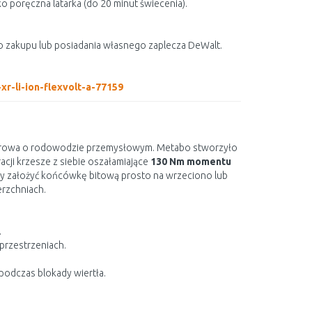
poręczna latarka (do 20 minut świecenia).
go zakupu lub posiadania własnego zaplecza DeWalt.
r-li-ion-flexvolt-a-77159
 udarowa o rodowodzie przemysłowym. Metabo stworzyło
cji krzesze z siebie oszałamiające
130 Nm momentu
by założyć końcówkę bitową prosto na wrzeciono lub
erzchniach.
.
przestrzeniach.
podczas blokady wiertła.