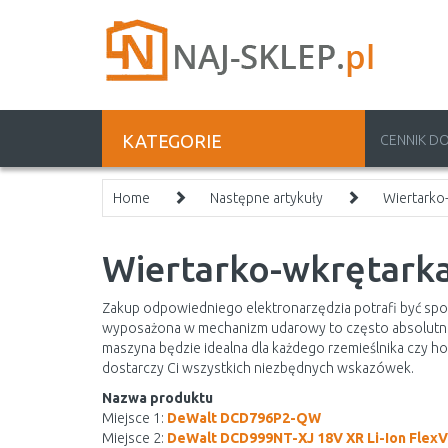
KATEGORIE
CENNIK D
Home
Następne artykuły
Wiertarko
Wiertarko-wkrętarka
Zakup odpowiedniego elektronarzędzia potrafi być sp
wyposażona w mechanizm udarowy to często absolutna 
maszyna będzie idealna dla każdego rzemieślnika czy hob
dostarczy Ci wszystkich niezbędnych wskazówek.
Nazwa produktu
Miejsce 1:
DeWalt DCD796P2-QW
Miejsce 2:
DeWalt DCD999NT-XJ 18V XR Li-Ion FlexV