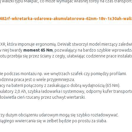
ej walizki typu Makpac, co może wymagać własnej torby na czas transport
hp482rf-wkretarka-udarowa-akumulatorowa-62nm-18v-1x30ah-wali
 XR, która imponuje ergonomią. DeWalt stworzył model mierzący zaledw
w niej twardy
moment 65 Nm
, pozwalający na bardzo szybkie wprowadz
 przebija się przez ściany z cegły, ułatwiając codzienne prace instalat
e podczas montażu np. we wnętrzach szafek czy pomiędzy profilami.
dzinna praca jest o wiele przyjemniejsza.
cy na baterii połączony z zaskakująco dobrą wydajnością (65 Nm).
ulatory 2,0 Ah, szybka ładowarka i systemowy, odporny kufer transpor
oświetla cień rzucany przez uchwyt wiertarski.
e przy dużym obciążeniu udarowym mogą się szybko rozładowywać.
ciągłego wwiercania się w żelbet będzie po prostu za słaba.