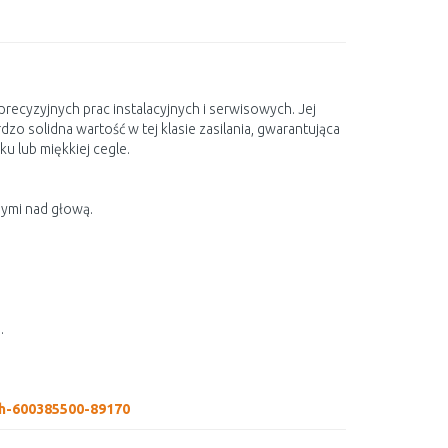
precyzyjnych prac instalacyjnych i serwisowych. Jej
dzo solidna wartość w tej klasie zasilania, gwarantująca
u lub miękkiej cegle.
nymi nad głową.
.
ah-600385500-89170