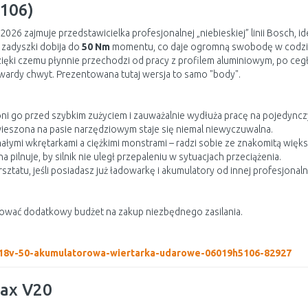
106)
026 zajmuje przedstawicielka profesjonalnej „niebieskiej” linii Bosch, 
zadyszki dobija do
50 Nm
momentu, co daje ogromną swobodę w codzie
dzięki czemu płynnie przechodzi od pracy z profilem aluminiowym, po ce
twardy chwyt. Prezentowana tutaj wersja to samo "body".
oni go przed szybkim zużyciem i zauważalnie wydłuża pracę na pojedync
wieszona na pasie narzędziowym staje się niemal niewyczuwalna.
ymi wkrętarkami a ciężkimi monstrami – radzi sobie ze znakomitą większ
ilnuje, by silnik nie uległ przepaleniu w sytuacjach przeciążenia.
atu, jeśli posiadasz już ładowarkę i akumulatory od innej profesjonal
wać dodatkowy budżet na zakup niezbędnego zasilania.
b-18v-50-akumulatorowa-wiertarka-udarowe-06019h5106-82927
ax V20