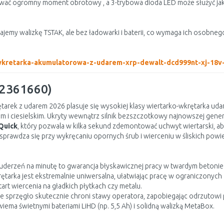
ć ogromny moment obrotowy , a 3-trybowa dioda LED może służyć jako 
ajemy walizkę TSTAK, ale bez ładowarki i baterii, co wymaga ich osobne
-wkretarka-akumulatorowa-z-udarem-xrp-dewalt-dcd999nt-xj-18v-x
02361660)
ętarek z udarem 2026 plasuje się wysokiej klasy wiertarko-wkrętarka
 i ciesielskim. Ukryty wewnątrz silnik bezszczotkowy najnowszej genera
Quick
, który pozwala w kilka sekund zdemontować uchwyt wiertarski, a
 sprawdza się przy wykręcaniu opornych śrub i wierceniu w śliskich powi
 uderzeń na minutę to gwarancja błyskawicznej pracy w twardym betonie
ętarka jest ekstremalnie uniwersalna, ułatwiając pracę w ograniczonych 
art wiercenia na gładkich płytkach czy metalu.
e sprzęgło skutecznie chroni stawy operatora, zapobiegając odrzutowi 
iema świetnymi bateriami LiHD (np. 5,5 Ah) i solidną walizką MetaBox.