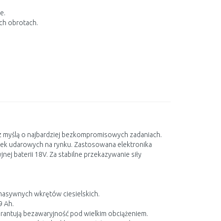
e.
ch obrotach.
z myślą o najbardziej bezkompromisowych zadaniach.
tarek udarowych na rynku. Zastosowana elektronika
nej baterii 18V. Za stabilne przekazywanie siły
asywnych wkrętów ciesielskich.
9 Ah.
rantują bezawaryjność pod wielkim obciążeniem.