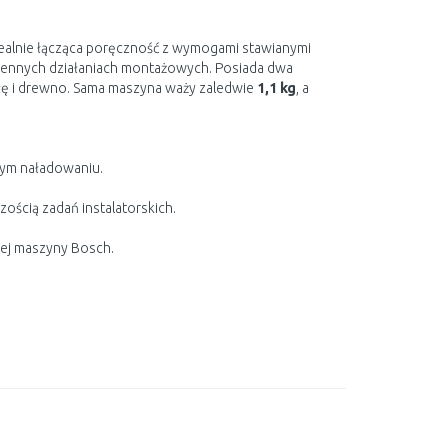
idealnie łącząca poręczność z wymogami stawianymi
nnych działaniach montażowych. Posiada dwa
głę i drewno. Sama maszyna waży zaledwie
1,1 kg
, a
zym naładowaniu.
ością zadań instalatorskich.
nej maszyny Bosch.