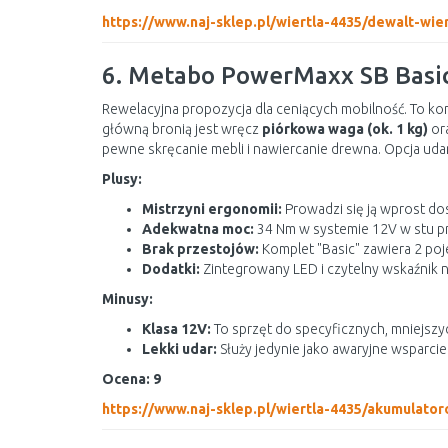
https://www.naj-sklep.pl/wiertla-4435/dewalt-w
6. Metabo PowerMaxx SB Basi
Rewelacyjna propozycja dla ceniących mobilność. To k
główną bronią jest wręcz
piórkowa waga (ok. 1 kg)
or
pewne skręcanie mebli i nawiercanie drewna. Opcja udar
Plusy:
Mistrzyni ergonomii:
Prowadzi się ją wprost dos
Adekwatna moc:
34 Nm w systemie 12V w stu 
Brak przestojów:
Komplet "Basic" zawiera 2 poj
Dodatki:
Zintegrowany LED i czytelny wskaźnik n
Minusy:
Klasa 12V:
To sprzęt do specyficznych, mniejszyc
Lekki udar:
Służy jedynie jako awaryjne wsparcie
Ocena: 9
https://www.naj-sklep.pl/wiertla-4435/akumula