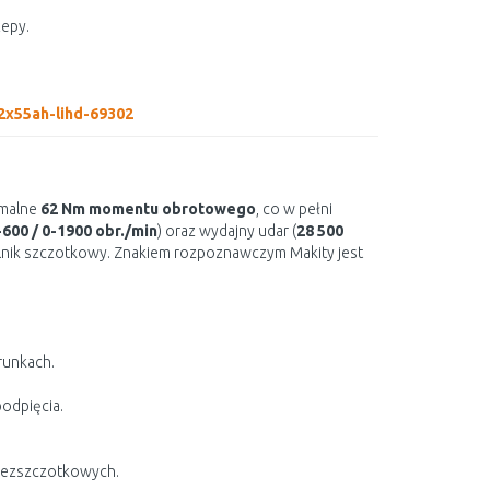
zepy.
2x55ah-lihd-69302
ymalne
62 Nm momentu obrotowego
, co w pełni
-600 / 0-1900 obr./min
) oraz wydajny udar (
28 500
silnik szczotkowy. Znakiem rozpoznawczym Makity jest
runkach.
odpięcia.
bezszczotkowych.