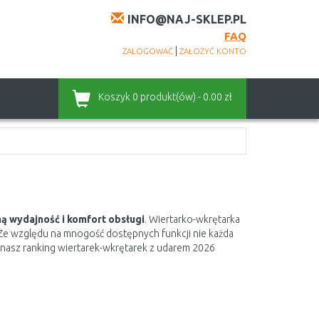
INFO@NAJ-SKLEP.PL
FAQ
|
ZALOGOWAĆ
ZAŁOŻYĆ KONTO
Koszyk
0 produkt(ów) - 0.00 zł
ą wydajność i komfort obsługi
. Wiertarko-wkrętarka
e względu na mnogość dostępnych funkcji nie każda
, nasz ranking wiertarek-wkrętarek z udarem 2026