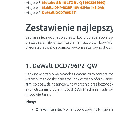
Miejsce 3:
Metabo SB 18 LTX BL Q I (602361660)
Miejsce 4:
Makita DHP482RF 18V 62Nm 1x3.0Ah
Miejsce 5:
DeWalt DCD709D2T
Zestawienie najlepsz
Szukasz niezawodnego sprzętu, który poradzi sobie z 
cieszące się największym zaufaniem użytkowników. Wyr
precyzją pracy. Z ich pomocą wykonasz zarówno drobn
1. DeWalt DCD796P2-QW
Ranking wiertarko-wkrętarek z udarem 2026 otwiera m
wszystkim za doskonały stosunek ceny do oferowany
Nm
, co pozwala na agresywne wiercenie oraz bezprobl
akumulatorami o pojemności
5,0 Ah
. Mechanizm udarowy
młotowiertarek.
Plusy:
Znakomita siła:
Moment obrotowy 70 Nm gwaran