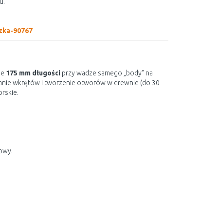
u.
zka-90767
ie
175 mm długości
przy wadze samego „body” na
anie wkrętów i tworzenie otworów w drewnie (do 30
orskie.
towy.