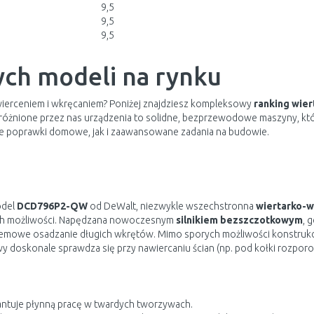
9,5
9,5
9,5
ych modeli na rynku
wierceniem i wkręcaniem? Poniżej znajdziesz kompleksowy
ranking wie
óżnione przez nas urządzenia to solidne, bezprzewodowe maszyny, któ
e poprawki domowe, jak i zaawansowane zadania na budowie.
odel
DCD796P2-QW
od DeWalt, niezwykle wszechstronna
wiertarko-w
ch możliwości. Napędzana nowoczesnym
silnikiem bezszczotkowym
, 
emowe osadzanie długich wkrętów. Mimo sporych możliwości konstrukcja
 doskonale sprawdza się przy nawiercaniu ścian (np. pod kołki rozporow
tuje płynną pracę w twardych tworzywach.