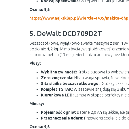
Rodzaj opakowania:
W tej wersji brakuje tward
Ocena: 9,5
https://www.naj-sklep.pl/wiertla-4435/makita-d
5. DeWalt DCD709D2T
Bezszczotkowa, wyjątkowo zwarta maszyna z serii 18V
poziomie
1,2 kg
. Mimo bycia „wagi piórkowej” drzemie 
mm) oraz metalu (13 mm). Mechanizm udarowy bez kłopotu
Plusy:
Wybitna zwinność:
Krótka budowa to wybawieni
Zero zmęczenia:
Niska waga sprawia, że wielogo
Siła silnika bezszczotkowego:
Dłuższy czas pra
Komplet TSTAK:
W zestawie znajdują się 2 akum
Kierunkowe LED:
Lampa w stopce perfekcyjnie d
Minusy:
Pojemność ogniw:
Baterie 2,0 Ah są lekkie, al
Przeznaczenie udaru:
Przewierci cegłę, ale do 
Ocena: 9,5