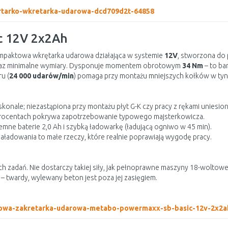
iertarko-wkretarka-udarowa-dcd709d2t-64858
c 12V 2x2Ah
ompaktowa wkrętarka udarowa działająca w systemie
12V
, stworzona do 
az minimalne wymiary. Dysponuje momentem obrotowym
34 Nm
– to bar
u (
24 000 udarów/min
) pomaga przy montażu mniejszych kołków w tynk
konale; niezastąpiona przy montażu płyt G-K czy pracy z rękami uniesio
procentach pokrywa zapotrzebowanie typowego majsterkowicza.
emne baterie 2,0 Ah i szybką ładowarkę (ładującą ogniwo w 45 min).
aładowania to małe rzeczy, które realnie poprawiają wygodę pracy.
h zadań. Nie dostarczy takiej siły, jak pełnoprawne maszyny 18-woltowe
 – twardy, wylewany beton jest poza jej zasięgiem.
torowa-zakretarka-udarowa-metabo-powermaxx-sb-basic-12v-2x2