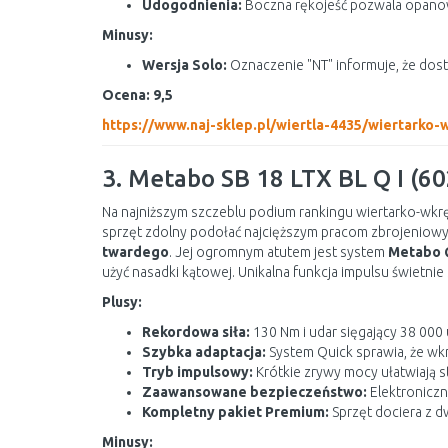
Udogodnienia:
Boczna rękojeść pozwala opanowa
Minusy:
Wersja Solo:
Oznaczenie "NT" informuje, że dost
Ocena: 9,5
https://www.naj-sklep.pl/wiertla-4435/wiertarko
3. Metabo SB 18 LTX BL Q I (6
Na najniższym szczeblu podium rankingu wiertarko-wkr
sprzęt zdolny podołać najcięższym pracom zbrojeniowym
twardego
. Jej ogromnym atutem jest system
Metabo 
użyć nasadki kątowej. Unikalna funkcja impulsu świetnie
Plusy:
Rekordowa siła:
130 Nm i udar sięgający 38 000
Szybka adaptacja:
System Quick sprawia, że wkr
Tryb impulsowy:
Krótkie zrywy mocy ułatwiają st
Zaawansowane bezpieczeństwo:
Elektroniczn
Kompletny pakiet Premium:
Sprzęt dociera z dw
Minusy: