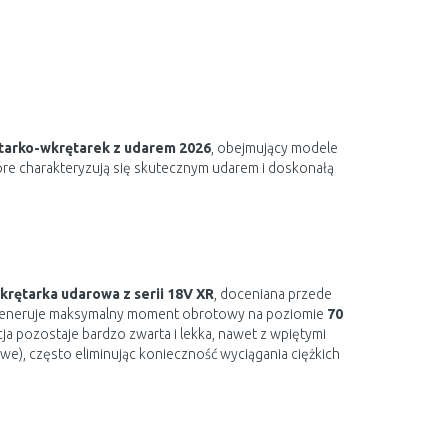
rtarko-wkrętarek z udarem 2026
, obejmujący modele
re charakteryzują się skutecznym udarem i doskonałą
krętarka udarowa z serii 18V XR
, doceniana przede
generuje maksymalny moment obrotowy na poziomie
70
 pozostaje bardzo zwarta i lekka, nawet z wpiętymi
e), często eliminując konieczność wyciągania ciężkich