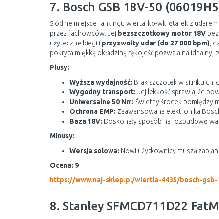
7. Bosch GSB 18V-50 (06019H5
Siódme miejsce rankingu wiertarko-wkrętarek z udarem 2
przez fachowców. Jej
bezszczotkowy motor 18V
bez 
użyteczne biegi i
przyzwoity udar (do 27 000 bpm)
, 
pokryta miękką okładziną rękojeść pozwala na idealny, 
Plusy:
Wyższa wydajność:
Brak szczotek w silniku chr
Wygodny transport:
Jej lekkość sprawia, że po
Uniwersalne 50 Nm:
Świetny środek pomiędzy mał
Ochrona EMP:
Zaawansowana elektronika Boscha p
Baza 18V:
Doskonały sposób na rozbudowę warszt
Minusy:
Wersja solowa:
Nowi użytkownicy muszą zaplano
Ocena: 9
https://www.naj-sklep.pl/wiertla-4435/bosch-gs
8. Stanley SFMCD711D22 FatM