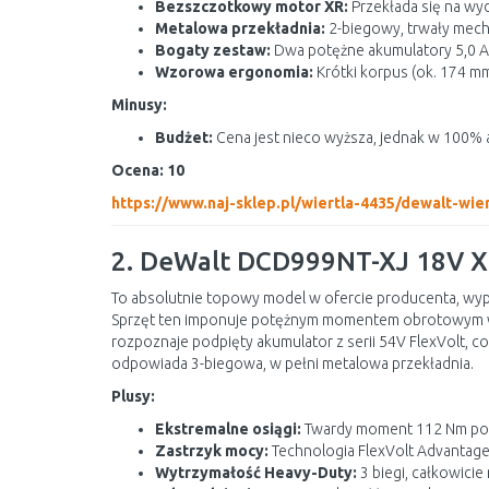
Bezszczotkowy motor XR:
Przekłada się na wyd
Metalowa przekładnia:
2-biegowy, trwały mech
Bogaty zestaw:
Dwa potężne akumulatory 5,0 Ah
Wzorowa ergonomia:
Krótki korpus (ok. 174 mm
Minusy:
Budżet:
Cena jest nieco wyższa, jednak w 100%
Ocena: 10
https://www.naj-sklep.pl/wiertla-4435/dewalt-wi
2. DeWalt DCD999NT-XJ 18V XR
To absolutnie topowy model w ofercie producenta, w
Sprzęt ten imponuje potężnym momentem obrotowy
rozpoznaje podpięty akumulator z serii 54V FlexVolt, co
odpowiada 3-biegowa, w pełni metalowa przekładnia.
Plusy:
Ekstremalne osiągi:
Twardy moment 112 Nm pozw
Zastrzyk mocy:
Technologia FlexVolt Advantage 
Wytrzymałość Heavy-Duty:
3 biegi, całkowici