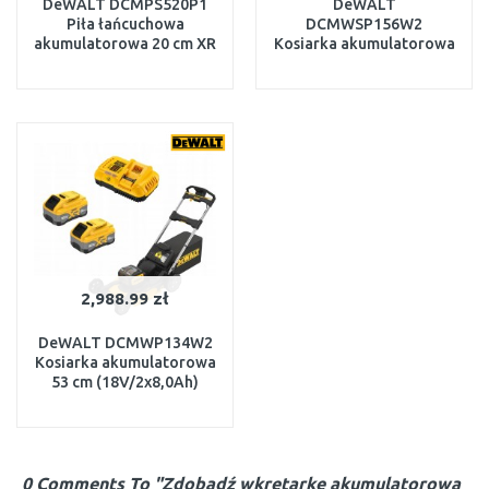
DeWALT DCMPS520P1
DeWALT
Piła łańcuchowa
DCMWSP156W2
akumulatorowa 20 cm XR
Kosiarka akumulatorowa
(18V/1x5,0 Ah)
z napęd 53cm XR
(18V/2x8,0Ah)
W MAGAZYNIE
W MAGAZYNIE
DO KOSZYKA
DO KOSZYKA
2,988.99 zł
DeWALT DCMWP134W2
Kosiarka akumulatorowa
53 cm (18V/2x8,0Ah)
W MAGAZYNIE
DO KOSZYKA
0 Comments To "Zdobądź wkrętarkę akumulatorową