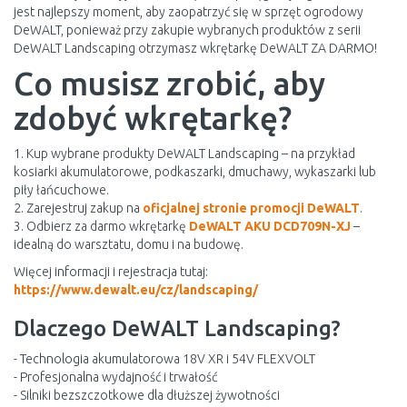
jest najlepszy moment, aby zaopatrzyć się w sprzęt ogrodowy
DeWALT, ponieważ przy zakupie wybranych produktów z serii
DeWALT Landscaping otrzymasz wkrętarkę DeWALT ZA DARMO!
Co musisz zrobić, aby
zdobyć wkrętarkę?
1. Kup wybrane produkty DeWALT Landscaping – na przykład
kosiarki akumulatorowe, podkaszarki, dmuchawy, wykaszarki lub
piły łańcuchowe.
2. Zarejestruj zakup na
oficjalnej stronie promocji DeWALT
.
3. Odbierz za darmo wkrętarkę
DeWALT AKU DCD709N-XJ
–
idealną do warsztatu, domu i na budowę.
Więcej informacji i rejestracja tutaj:
https://www.dewalt.eu/cz/landscaping/
Dlaczego DeWALT Landscaping?
- Technologia akumulatorowa 18V XR i 54V FLEXVOLT
- Profesjonalna wydajność i trwałość
- Silniki bezszczotkowe dla dłuższej żywotności