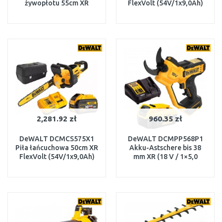
żywopłotu 55cm XR
FlexVolt (54V/1x9,0Ah)
(18V/1x5,0Ah)
W MAGAZYNIE
W MAGAZYNIE
DO KOSZYKA
DO KOSZYKA
2,281.92 zł
960.35 zł
DeWALT DCMCS575X1
DeWALT DCMPP568P1
Piła łańcuchowa 50cm XR
Akku-Astschere bis 38
FlexVolt (54V/1x9,0Ah)
mm XR (18 V / 1×5,0
walizka
Ah)h)
W MAGAZYNIE
W MAGAZYNIE
DO KOSZYKA
DO KOSZYKA