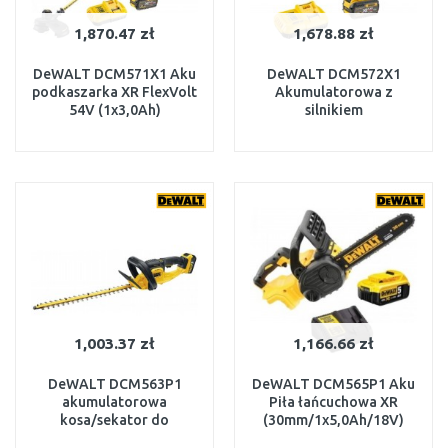
1,870.47 zł
1,678.88 zł
DeWALT DCM571X1 Aku
DeWALT DCM572X1
podkaszarka XR FlexVolt
Akumulatorowa z
54V (1x3,0Ah)
silnikiem
bezszczotkowym XR
FlexVolt (54V/1x9.0Ah)
W MAGAZYNIE
W MAGAZYNIE
DO KOSZYKA
DO KOSZYKA
1,003.37 zł
1,166.66 zł
DeWALT DCM563P1
DeWALT DCM565P1 Aku
akumulatorowa
Piła łańcuchowa XR
kosa/sekator do
(30mm/1x5,0Ah/18V)
żywopłotu 55cm / 19mm,