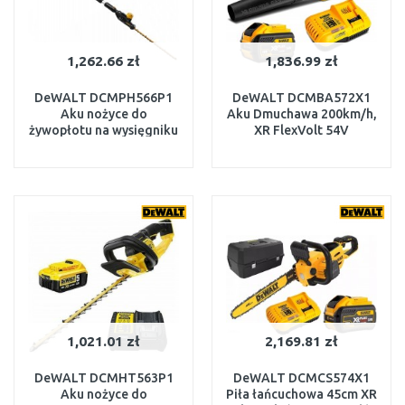
1,262.66 zł
1,836.99 zł
DeWALT DCMPH566P1
DeWALT DCMBA572X1
Aku nożyce do
Aku Dmuchawa 200km/h,
żywopłotu na wysięgniku
XR FlexVolt 54V
(55cm/18V/5,0Ah)
(1x9,0Ah)
W MAGAZYNIE
W MAGAZYNIE
DO KOSZYKA
DO KOSZYKA
1,021.01 zł
2,169.81 zł
DeWALT DCMHT563P1
DeWALT DCMCS574X1
Aku nożyce do
Piła łańcuchowa 45cm XR