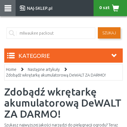
0 szt
SZUKAJ
KATEGORIE
Home
Następne artykuły
Zdobądź wkrętarkę akumulatorową DeWALT ZA DARMO!
Zdobądź wkrętarkę
akumulatorową DeWALT
ZA DARMO!
Szukasz najwyższej jakości narzędzi do pielęgnacji ogrodu? Teraz