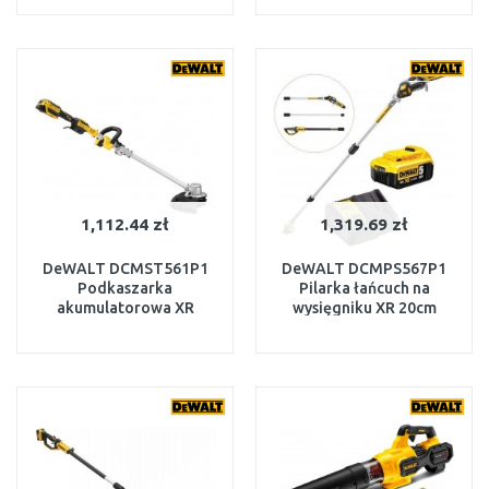
XR (1×5,0 Ah/18V)
W MAGAZYNIE
W MAGAZYNIE
DO KOSZYKA
DO KOSZYKA
1,112.44 zł
1,319.69 zł
DeWALT DCMST561P1
DeWALT DCMPS567P1
Podkaszarka
Pilarka łańcuch na
akumulatorowa XR
wysięgniku XR 20cm
(1x5,0Ah/18V)
(1x5,0Ah/18V)
W MAGAZYNIE
W MAGAZYNIE
DO KOSZYKA
DO KOSZYKA