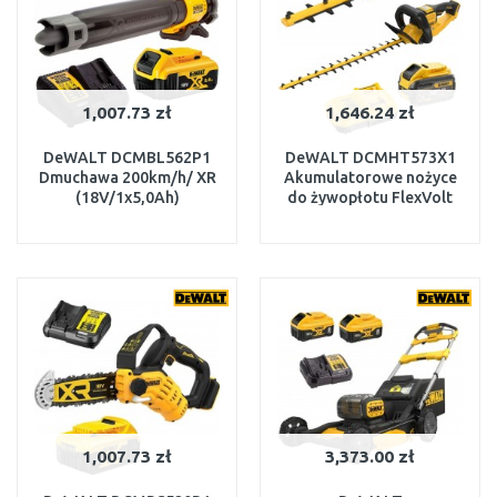
1,007.73 zł
1,646.24 zł
DeWALT DCMBL562P1
DeWALT DCMHT573X1
Dmuchawa 200km/h/ XR
Akumulatorowe nożyce
(18V/1x5,0Ah)
do żywopłotu FlexVolt
(54V/1x9,0Ah)
W MAGAZYNIE
W MAGAZYNIE
DO KOSZYKA
DO KOSZYKA
1,007.73 zł
3,373.00 zł