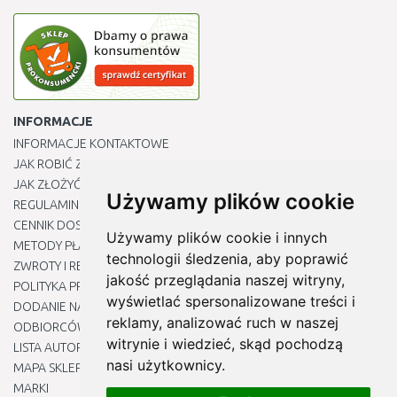
INFORMACJE
INFORMACJE KONTAKTOWE
JAK ROBIĆ ZAKUPY ?
JAK ZŁOŻYĆ REKLAMACJĘ
Używamy plików cookie
REGULAMIN
CENNIK DOSTAWY
Używamy plików cookie i innych
METODY PŁATNOŚCI
technologii śledzenia, aby poprawić
ZWROTY I REKLAMACJE PRODUKTÓW
jakość przeglądania naszej witryny,
POLITYKA PRYWATNOŚCI
wyświetlać spersonalizowane treści i
DODANIE NASZYCH ADRESÓW E-MAIL DO LISTY ZAUFANYCH
reklamy, analizować ruch w naszej
ODBIORCÓW
witrynie i wiedzieć, skąd pochodzą
LISTA AUTORYZOWANYCH CENTRÓW SERWISOWYCH
nasi użytkownicy.
MAPA SKLEPU
MARKI