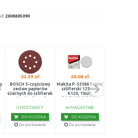
d:
2608605090
22.39 zł
26.08 zł
21.00 z
y
BOSCH 5-częściowy
Makita P-33386 Papier
DeWALT DT
5
zestaw papierów
szlifierski 125mm,
Papier szlifie
ściernych do szlifierek
K120, 10szt,
rzep średnica
mimośrodowych
BO5010/12/20/21
8 otworów, gra
2609256A25
240
U DOSTAWCY
W MAGAZYNIE
W MAGAZY
DO KOSZYKA
DO KOSZYKA
DO KOS
Do porównania
Do porównania
Do porówn