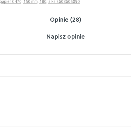
apier C470, 150 mm, 180, 5 ks 2608605090
Opinie (28)
Napisz opinie