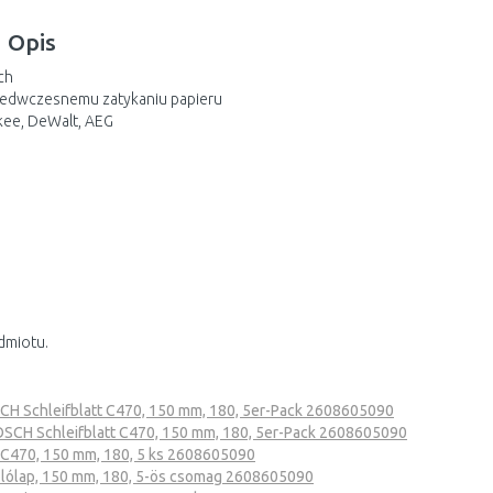
Opis
ch
rzedwczesnemu zatykaniu papieru
kee, DeWalt, AEG
dmiotu.
H Schleifblatt C470, 150 mm, 180, 5er-Pack 2608605090
SCH Schleifblatt C470, 150 mm, 180, 5er-Pack 2608605090
C470, 150 mm, 180, 5 ks 2608605090
lólap, 150 mm, 180, 5-ös csomag 2608605090