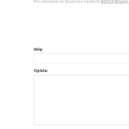
Pre odoslanie na Slovensko navštívte
BOSCH Brúsny p
Imię:
Opinia: