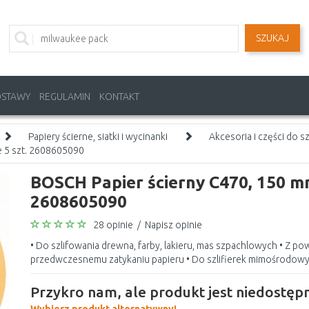
SZUKAJ
OSTAWY
REGULAMIN
KONTAKT
Papiery ścierne, siatki i wycinanki
Akcesoria i części do s
e 5 szt. 2608605090
BOSCH Papier ścierny C470, 150 mm
2608605090
28 opinie
/
Napisz opinie
• Do szlifowania drewna, farby, lakieru, mas szpachlowych • Z p
przedwczesnemu zatykaniu papieru • Do szlifierek mimośrodowy
Przykro nam, ale produkt jest niedostępn