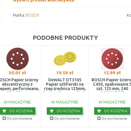
Wybierz produkt alternatywny!
Marka:
BOSCH
Ko
PODOBNE PRODUKTY
35.01 zł
19.59 zł
12.99 zł
OSCH Papier ścierny
DeWALT DT3105
BOSCH Papier ściern
ekscentryczny z
Papier szlifierski na
C430, opakowanie 
zepem, perforowane,
rzep średnica 125mm,
szt. 125 mm, 240
80, 125 mm
8 otworów, granulacja
2608605645
2609256A24
120
W MAGAZYNIE
W MAGAZYNIE
W MAGAZYNIE
DO KOSZYKA
DO KOSZYKA
DO KOSZYKA
Do porównania
Do porównania
Do porównania