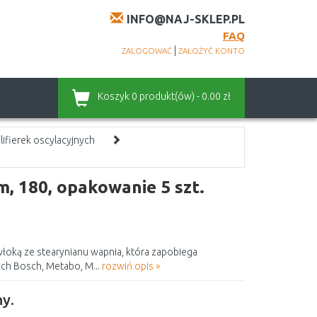
INFO@NAJ-SKLEP.PL
FAQ
|
ZALOGOWAĆ
ZAŁOŻYĆ KONTO
Koszyk
0 produkt(ów) - 0.00 zł
zlifierek oscylacyjnych
, 180, opakowanie 5 szt.
owłoką ze stearynianu wapnia, która zapobiega
ch Bosch, Metabo, M...
rozwiń opis »
y.