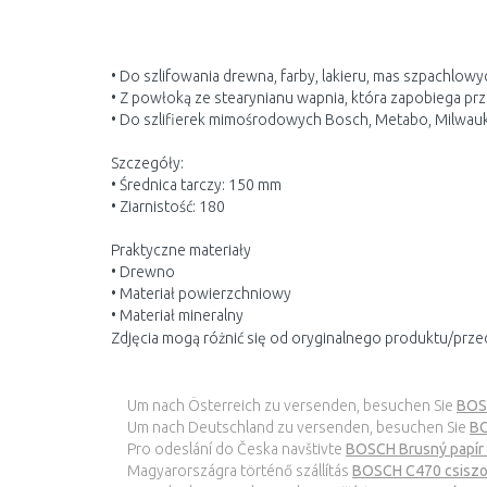
• Do szlifowania drewna, farby, lakieru, mas szpachlowy
• Z powłoką ze stearynianu wapnia, która zapobiega p
• Do szlifierek mimośrodowych Bosch, Metabo, Milwau
Szczegóły:
• Średnica tarczy: 150 mm
• Ziarnistość: 180
Praktyczne materiały
• Drewno
• Materiał powierzchniowy
• Materiał mineralny
Zdjęcia mogą różnić się od oryginalnego produktu/prze
Um nach Österreich zu versenden, besuchen Sie
BOSC
Um nach Deutschland zu versenden, besuchen Sie
BO
Pro odeslání do Česka navštivte
BOSCH Brusný papír 
Magyarországra történő szállítás
BOSCH C470 csiszo