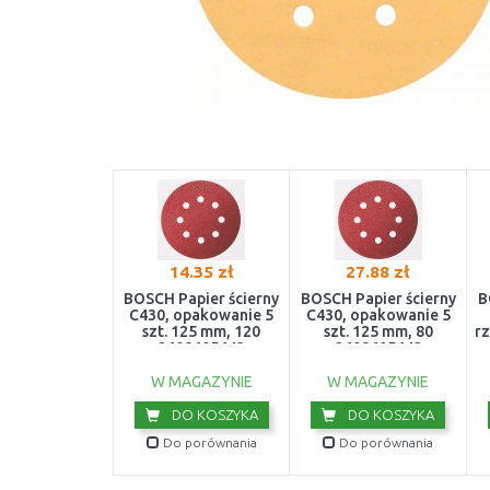
14.35 zł
27.88 zł
BOSCH Papier ścierny
BOSCH Papier ścierny
B
C430, opakowanie 5
C430, opakowanie 5
szt. 125 mm, 120
szt. 125 mm, 80
r
2608605643
2608605642
W MAGAZYNIE
W MAGAZYNIE
DO KOSZYKA
DO KOSZYKA
Do porównania
Do porównania