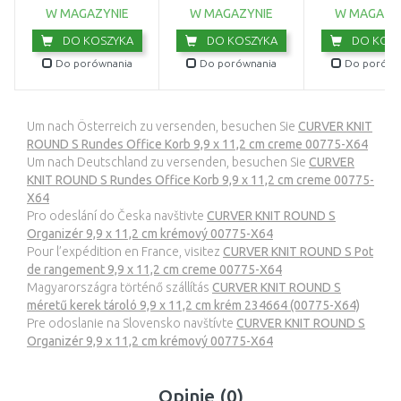
W MAGAZYNIE
W MAGAZYNIE
W MAGAZY
DO KOSZYKA
DO KOSZYKA
DO KOSZ
Do porównania
Do porównania
Do porówn
Um nach Österreich zu versenden, besuchen Sie
CURVER KNIT
ROUND S Rundes Office Korb 9,9 x 11,2 cm creme 00775-X64
Um nach Deutschland zu versenden, besuchen Sie
CURVER
KNIT ROUND S Rundes Office Korb 9,9 x 11,2 cm creme 00775-
X64
Pro odeslání do Česka navštivte
CURVER KNIT ROUND S
Organizér 9,9 x 11,2 cm krémový 00775-X64
Pour l’expédition en France, visitez
CURVER KNIT ROUND S Pot
de rangement 9,9 x 11,2 cm creme 00775-X64
Magyarországra történő szállítás
CURVER KNIT ROUND S
méretű kerek tároló 9,9 x 11,2 cm krém 234664 (00775-X64)
Pre odoslanie na Slovensko navštívte
CURVER KNIT ROUND S
Organizér 9,9 x 11,2 cm krémový 00775-X64
Opinie (0)