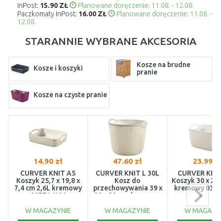
InPost:
15.90 ZŁ
Planowane doręczenie: 11.08. - 12.08.
Paczkomaty InPost:
16.00 ZŁ
Planowane doręczenie: 11.08. -
12.08.
STARANNIE WYBRANE AKCESORIA
Kosze na brudne
Kosze i koszyki
pranie
Kosze na czyste pranie
14.90 zł
47.60 zł
23.99 z
CURVER KNIT A5
CURVER KNIT L 30L
CURVER KNIT
Koszyk 25,7 x 19,8 x
Kosz do
Koszyk 30 x 22 
7,4 cm 2,6L kremowy
przechowywania 39 x
kremowy 036
00771-X64
39 x 33 cm, kremowy
03673-X54
W MAGAZYNIE
W MAGAZYNIE
W MAGAZY