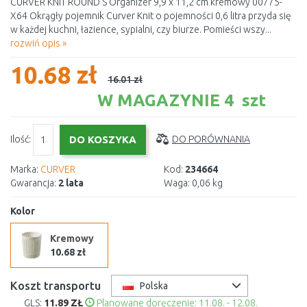
CURVER KNIT ROUND S Organizer 9,9 x 11,2 cm kremowy 00775-
X64 Okrągły pojemnik Curver Knit o pojemności 0,6 litra przyda się
w każdej kuchni, łazience, sypialni, czy biurze. Pomieści wszy...
rozwiń opis »
10.68 zł
16.01 zł
W MAGAZYNIE 4 szt
Ilość:
DO PORÓWNANIA
Marka:
CURVER
Kod:
234664
Gwarancja:
2 lata
Waga:
0,06 kg
Kolor
Kremowy
10.68 zł
Koszt transportu
Polska
GLS:
11.89 ZŁ
Planowane doręczenie: 11.08. - 12.08.