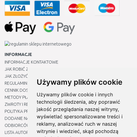
INFORMACJE
INFORMACJE KONTAKTOWE
JAK ROBIĆ ZAKUPY ?
JAK ZŁOŻYĆ REKLAMACJĘ
Używamy plików cookie
REGULAMIN
CENNIK DOSTAWY
Używamy plików cookie i innych
METODY PŁATNOŚCI
technologii śledzenia, aby poprawić
ZWROTY I REKLAMACJE PRODUKTÓW
jakość przeglądania naszej witryny,
POLITYKA PRYWATNOŚCI
wyświetlać spersonalizowane treści i
DODANIE NASZYCH ADRESÓW E-MAIL DO LISTY ZAUFANYCH
reklamy, analizować ruch w naszej
ODBIORCÓW
witrynie i wiedzieć, skąd pochodzą
LISTA AUTORYZOWANYCH CENTRÓW SERWISOWYCH