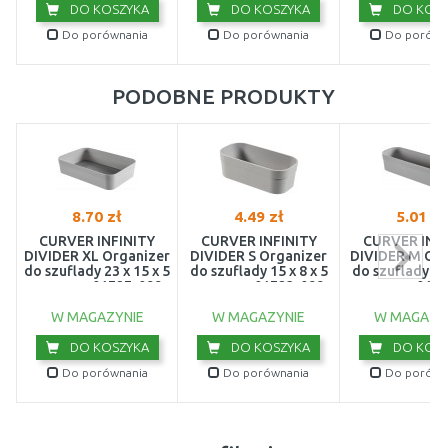
DO KOSZYKA
DO KOSZYKA
DO KOSZ
Do porównania
Do porównania
Do porówn
PODOBNE PRODUKTY
8.70 zł
4.49 zł
5.01 zł
CURVER INFINITY
CURVER INFINITY
CURVER INFI
DIVIDER XL Organizer
DIVIDER S Organizer
DIVIDER M Org
do szuflady 23 x 15 x 5
do szuflady 15 x 8 x 5
do szuflady 23 
cm szary 01727-099
cm szary 01723-099
cm szary 017
W MAGAZYNIE
W MAGAZYNIE
W MAGAZY
DO KOSZYKA
DO KOSZYKA
DO KOSZ
Do porównania
Do porównania
Do porówn