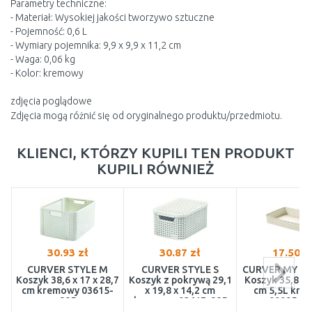
Parametry techniczne:
- Materiał: Wysokiej jakości tworzywo sztuczne
- Pojemność: 0,6 L
- Wymiary pojemnika: 9,9 x 9,9 x 11,2 cm
- Waga: 0,06 kg
- Kolor: kremowy
zdjęcia poglądowe
Zdjęcia mogą różnić się od oryginalnego produktu/przedmiotu.
KLIENCI, KTÓRZY KUPILI TEN PRODUKT
KUPILI RÓWNIEŻ
30.93 zł
30.87 zł
17.50 z
CURVER STYLE M
CURVER STYLE S
CURVER MY ST
Koszyk 38,6 x 17 x 28,7
Koszyk z pokrywą 29,1
Koszyk 35,8 x 2
cm kremowy 03615-
x 19,8 x 14,2 cm
cm 5,5L kre
885
kremowy 03617-885
00095-88