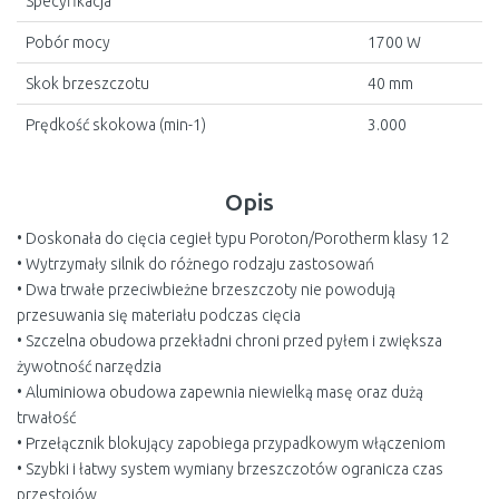
Specyfikacja
Pobór mocy
1700 W
Skok brzeszczotu
40 mm
Prędkość skokowa (min-1)
3.000
Opis
• Doskonała do cięcia cegieł typu Poroton/Porotherm klasy 12
• Wytrzymały silnik do różnego rodzaju zastosowań
• Dwa trwałe przeciwbieżne brzeszczoty nie powodują
przesuwania się materiału podczas cięcia
• Szczelna obudowa przekładni chroni przed pyłem i zwiększa
żywotność narzędzia
• Aluminiowa obudowa zapewnia niewielką masę oraz dużą
trwałość
• Przełącznik blokujący zapobiega przypadkowym włączeniom
• Szybki i łatwy system wymiany brzeszczotów ogranicza czas
przestojów