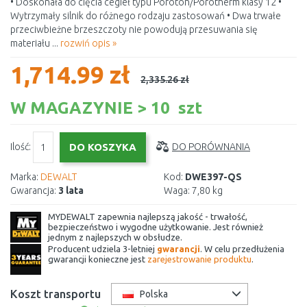
• Doskonała do cięcia cegieł typu Poroton/Porotherm klasy 12 •
Wytrzymały silnik do różnego rodzaju zastosowań • Dwa trwałe
przeciwbieżne brzeszczoty nie powodują przesuwania się
materiału ...
rozwiń opis »
1,714.99 zł
2,335.26 zł
W MAGAZYNIE > 10 szt
Ilość:
DO PORÓWNANIA
Marka:
DEWALT
Kod:
DWE397-QS
Gwarancja:
3 lata
Waga:
7,80 kg
MYDEWALT zapewnia najlepszą jakość - trwałość,
bezpieczeństwo i wygodne użytkowanie. Jest również
jednym z najlepszych w obsłudze.
Producent udziela 3-letniej
gwarancji
. W celu przedłużenia
gwarancji konieczne jest
zarejestrowanie produktu
.
Koszt transportu
Polska