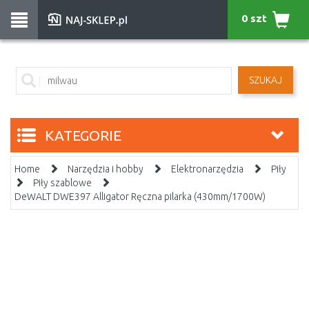
0 szt
SZUKAJ
KATEGORIE
Home
Narzędzia i hobby
Elektronarzędzia
Piły
Piły szablowe
DeWALT DWE397 Alligator Ręczna pilarka (430mm/1700W)