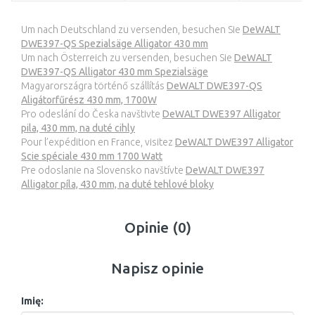
Um nach Deutschland zu versenden, besuchen Sie
DeWALT
DWE397-QS Spezialsäge Alligator 430 mm
Um nach Österreich zu versenden, besuchen Sie
DeWALT
DWE397-QS Alligator 430 mm Spezialsäge
Magyarországra történő szállítás
DeWALT DWE397-QS
Aligátorfűrész 430 mm, 1700W
Pro odeslání do Česka navštivte
DeWALT DWE397 Alligator
pila, 430 mm, na duté cihly
Pour l’expédition en France, visitez
DeWALT DWE397 Alligator
Scie spéciale 430 mm 1700 Watt
Pre odoslanie na Slovensko navštívte
DeWALT DWE397
Alligator píla, 430 mm, na duté tehlové bloky
Opinie (0)
Napisz opinie
Imię: