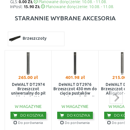
GLS:
0.00 ZŁ
Planowane doręczenie: 10.08. - 11.08.
InPost:
15.90 ZŁ
Planowane doręczenie: 10.08. - 11.08.
STARANNIE WYBRANE AKCESORIA
Brzeszczoty
265.00 zł
401.98 zł
215.00 z
DeWALT DT2974
DeWALT DT2976
DeWALT DT
Brzeszczot
Brzeszczot 430 mm do
Brzeszczot do 
uniwersalny do pił
cięcia pustaków
Alligator 4
szablastych 430mm
ceramicznych dla pił
Alligator (1 para)
W MAGAZYNIE
W MAGAZYNIE
W MAGAZY
DO KOSZYKA
DO KOSZYKA
DO KOSZ
Do porównania
Do porównania
Do porówn