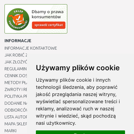
INFORMACJE
INFORMACJE KONTAKTOWE
JAK ROBIĆ ZAKUPY ?
JAK ZŁOŻYĆ REKLAMACJĘ
Używamy plików cookie
REGULAMIN
CENNIK DOSTAWY
Używamy plików cookie i innych
METODY PŁATNOŚCI
technologii śledzenia, aby poprawić
ZWROTY I REKLAMACJE PRODUKTÓW
jakość przeglądania naszej witryny,
POLITYKA PRYWATNOŚCI
wyświetlać spersonalizowane treści i
DODANIE NASZYCH ADRESÓW E-MAIL DO LISTY ZAUFANYCH
reklamy, analizować ruch w naszej
ODBIORCÓW
witrynie i wiedzieć, skąd pochodzą
LISTA AUTORYZOWANYCH CENTRÓW SERWISOWYCH
nasi użytkownicy.
MAPA SKLEPU
MARKI