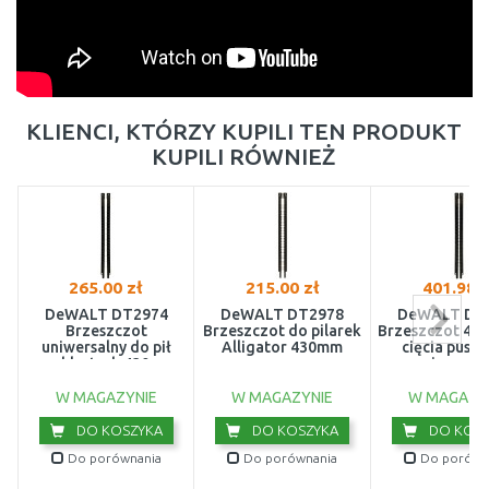
KLIENCI, KTÓRZY KUPILI TEN PRODUKT
KUPILI RÓWNIEŻ
265.00 zł
215.00 zł
401.98 z
DeWALT DT2974
DeWALT DT2978
DeWALT DT
Brzeszczot
Brzeszczot do pilarek
Brzeszczot 43
uniwersalny do pił
Alligator 430mm
cięcia pust
szablastych 430mm
ceramicznych d
Alligator (1 
W MAGAZYNIE
W MAGAZYNIE
W MAGAZY
DO KOSZYKA
DO KOSZYKA
DO KOSZ
Do porównania
Do porównania
Do porówn