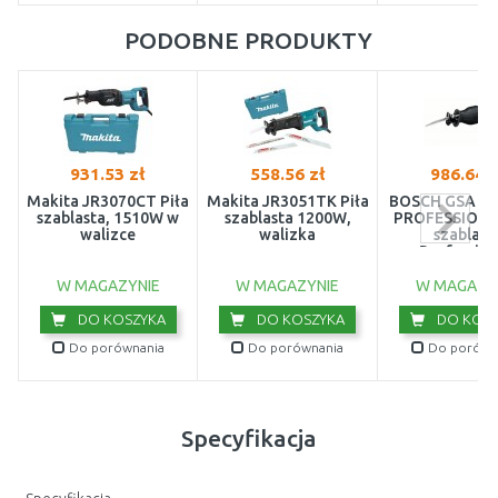
PODOBNE PRODUKTY
931.53 zł
558.56 zł
986.64 z
Makita JR3070CT Piła
Makita JR3051TK Piła
BOSCH GSA 13
szablasta, 1510W w
szablasta 1200W,
PROFESSIONAL
walizce
walizka
szablast
Profession
060164E2
W MAGAZYNIE
W MAGAZYNIE
W MAGAZY
DO KOSZYKA
DO KOSZYKA
DO KOSZ
Do porównania
Do porównania
Do porówn
Specyfikacja