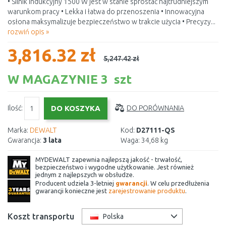
• Silnik indukcyjny 1500 W jest w stanie sprostać najtrudniejszym
warunkom pracy • Lekka i łatwa do przenoszenia • Innowacyjna
osłona maksymalizuje bezpieczeństwo w trakcie użycia • Precyzy...
rozwiń opis »
3,816.32 zł
5,247.42 zł
W MAGAZYNIE 3 szt
Ilość:
DO PORÓWNANIA
Marka:
DEWALT
Kod:
D27111-QS
Gwarancja:
3 lata
Waga:
34,68 kg
MYDEWALT zapewnia najlepszą jakość - trwałość,
bezpieczeństwo i wygodne użytkowanie. Jest również
jednym z najlepszych w obsłudze.
Producent udziela 3-letniej
gwarancji
. W celu przedłużenia
gwarancji konieczne jest
zarejestrowanie produktu
.
Koszt transportu
Polska