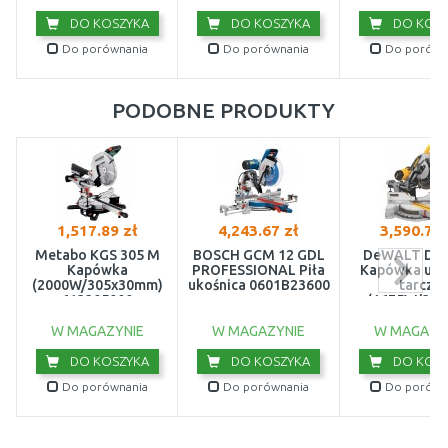
DO KOSZYKA
DO KOSZYKA
DO KOSZ
Do porównania
Do porównania
Do porówn
PODOBNE PRODUKTY
1,517.89 zł
4,243.67 zł
3,590.73 
Metabo KGS 305 M
BOSCH GCM 12 GDL
DeWALT DW
Kapówka
PROFESSIONAL Piła
Kapówka uko
(2000W/305x30mm)
ukośnica 0601B23600
tarcza
613305000
(1675W/30
W MAGAZYNIE
W MAGAZYNIE
W MAGAZY
DO KOSZYKA
DO KOSZYKA
DO KOSZ
Do porównania
Do porównania
Do porówn