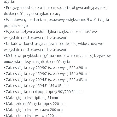
użycia
• Precyzyjnie odlane z aluminium stopa i stół gwarantują wysoką
dokładność przy obu trybach pracy
• Wbudowany mechanizm posuwowy zwiększa możliwości cięcia
poprzecznego
• Wysoka i sztywna osłona tylna zwiększa dokładność we
wszystkich zastosowaniach z ukosem
• Unikatowa konstrukcja zapewnia doskonałą widoczność we
wszystkich zastosowaniach z ukosem
• Metalowa przykładania górna z mocowaniem zapadką krzywkową
umożliwia maksymalną dokładność cięcia
• Zakres cięcia przy 90°/90° (szer. x wys.) 220 x 90 mm
• Zakres cięcia przy 45°/90° (szer. x wys.) 154 x 90 mm
• Zakres cięcia przy 90°/45° (szer. x wys.) 220 x 63 mm
• Zakres cięcia przy 45°/45° 154 x 63 mm
• Zakres cięcia pilarki poprz. (przy 90°/90°) 51 mm
• Maks. głęb. cięcia (pilarki) 51 mm
• Maks. zdolność cięcia poprz. 220 mm
• Maks. głęb. cięcia w prawo 200 mm
• Maks. głęb. cięcia w lewo 220 mm