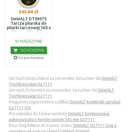
245.84 zł
DeWALT DT99575
Tarcza pilarska do
pilarki tarczowej 305 x
30 mm, 60 zębów
W MAGAZYNIE
DO KOSZYKA
Do porównania
Um nach Deutschland zu versenden, besuchen Sie
DeWALT
Tischkreissäge D27111
Um nach Österreich zu versenden, besuchen Sie
DeWALT
Tischkreissäge D27111
Magyarországra történő szállítás
DeWALT kombinált gérvágó
D27111-QS
Pro odeslání do Česka navštivte
DeWALT Kombinovaná
pokosová pila s horním stolem 305 mm D27111
Pour l’expédition en France, visitez
DeWALT D27111 Scie a
panneaux et scie circulaire (1500W/ 305mm)