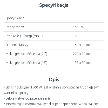
Specyfikacja
Specyfikacja
Pobór mocy
1500 W
Prędkość (1. bieg) (min-1)
3000
Średnica tarczy
350 x 30 mm
Maks. głębokość cięcia (90°)
220 x 90 mm
Maks. głębokość cięcia (45°)
155 x 50 mm
Opis
• Silnik indukcyjny 1500 W jest w stanie sprostać najtrudniejszym
warunkom pracy
• Lekka i łatwa do przenoszenia
• Innowacyjna osłona maksymalizuje bezpieczeństwo w trakcie