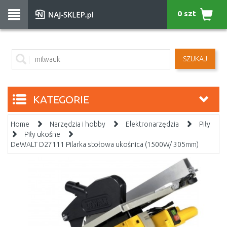
0 szt
SZUKAJ
KATEGORIE
Home
Narzędzia i hobby
Elektronarzędzia
Piły
Piły ukośne
DeWALT D27111 Pilarka stołowa ukośnica (1500W/ 305mm)