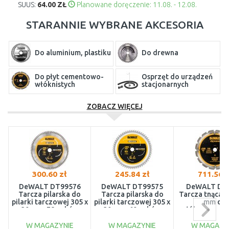
SUUS:
64.00 ZŁ
Planowane doręczenie: 11.08. - 12.08.
STARANNIE WYBRANE AKCESORIA
Do aluminium, plastiku
Do drewna
Do płyt cementowo-
Osprzęt do urządzeń
włóknistych
stacjonarnych
ZOBACZ WIĘCEJ
Piły stołowe
Piły ukośne
Stojaki do piły
300.60 zł
245.84 zł
711.56 z
DeWALT DT99576
DeWALT DT99575
DeWALT DT
Tarcza pilarska do
Tarcza pilarska do
Tarcza tnąca 3
pilarki tarczowej 305 x
pilarki tarczowej 305 x
mm do
30 mm, 78 zębów
30 mm, 60 zębów
włóknocemen
W MAGAZYNIE
W MAGAZYNIE
W MAGAZY