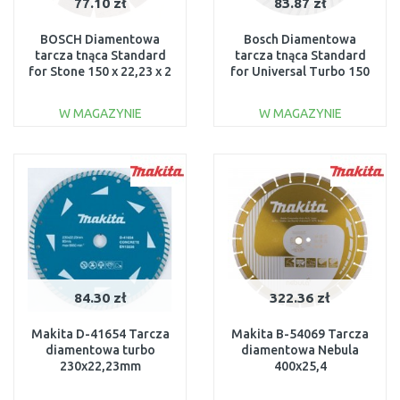
77.10 zł
83.87 zł
BOSCH Diamentowa
Bosch Diamentowa
tarcza tnąca Standard
tarcza tnąca Standard
for Stone 150 x 22,23 x 2
for Universal Turbo 150
x 10 mm 2608602599
mm 2608602395
W MAGAZYNIE
W MAGAZYNIE
DO KOSZYKA
DO KOSZYKA
Do porównania
Do porównania
84.30 zł
322.36 zł
Makita D-41654 Tarcza
Makita B-54069 Tarcza
diamentowa turbo
diamentowa Nebula
230x22,23mm
400x25,4