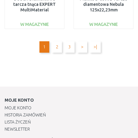
tarcza tnąca EXPERT
diamentowa Nebula
MultiMaterial
125x22,23mm
230 x 22,23 x 2,4 x 15 mm
2608900663
W MAGAZYNIE
W MAGAZYNIE
DO KOSZYKA
DO KOSZYKA
Do porównania
Do porównania
1
2
3
>
>|
MOJE KONTO
MOJE KONTO
HISTORIA ZAMÓWIEŃ
LISTA ŻYCZEŃ
NEWSLETTER