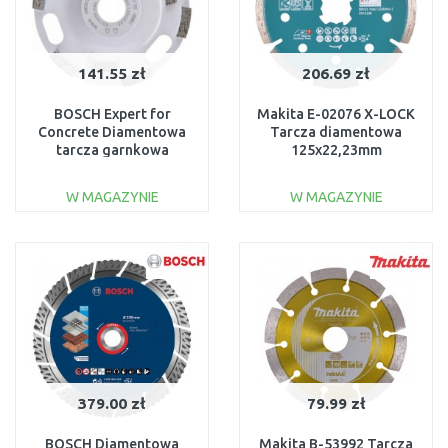
141.55 zł
206.69 zł
BOSCH Expert for
Makita E-02076 X-LOCK
Concrete Diamentowa
Tarcza diamentowa
tarcza garnkowa
125x22,23mm
szybkotnąca, 125x22,23
mm 2608601763
W MAGAZYNIE
W MAGAZYNIE
DO KOSZYKA
DO KOSZYKA
Do porównania
Do porównania
379.00 zł
79.99 zł
BOSCH Diamentowa
Makita B-53992 Tarcza