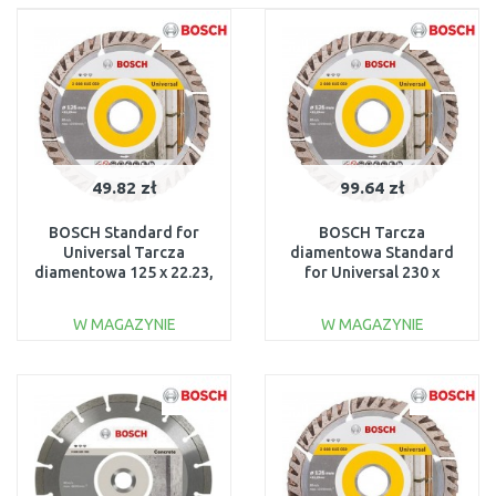
49.82 zł
99.64 zł
BOSCH Standard for
BOSCH Tarcza
Universal Tarcza
diamentowa Standard
diamentowa 125 x 22.23,
for Universal 230 x
2608615059
22,23mm, 2608615065
W MAGAZYNIE
W MAGAZYNIE
DO KOSZYKA
DO KOSZYKA
Do porównania
Do porównania