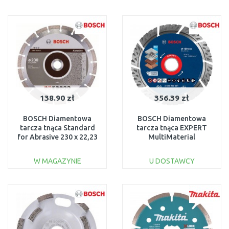
DO KOSZYKA
DO KOSZYKA
Do porównania
Do porównania
138.90 zł
356.39 zł
BOSCH Diamentowa
BOSCH Diamentowa
tarcza tnąca Standard
tarcza tnąca EXPERT
for Abrasive 230 x 22,23
MultiMaterial
x 2,3 x 10 mm
150 x 22,23 x 2,4 x 12 mm
2608602619
2608900661
W MAGAZYNIE
U DOSTAWCY
DO KOSZYKA
DO KOSZYKA
Do porównania
Do porównania