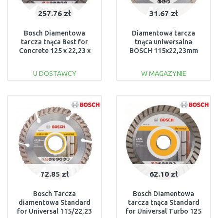
257.76 zł
31.67 zł
Bosch Diamentowa
Diamentowa tarcza
tarcza tnąca Best for
tnąca uniwersalna
Concrete 125 x 22,23 x
BOSCH 115x22,23mm
2,2 x 12 mm 2608602652
ECO, 2608615027
U DOSTAWCY
W MAGAZYNIE
DO KOSZYKA
DO KOSZYKA
Do porównania
Do porównania
72.85 zł
62.10 zł
Bosch Tarcza
Bosch Diamentowa
diamentowa Standard
tarcza tnąca Standard
for Universal 115/22,23
for Universal Turbo 125