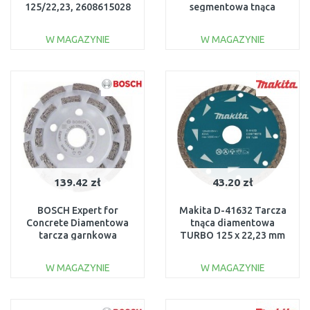
125/22,23, 2608615028
segmentowa tnąca
230mm, 2608615031
W MAGAZYNIE
W MAGAZYNIE
DO KOSZYKA
DO KOSZYKA
Do porównania
Do porównania
139.42 zł
43.20 zł
BOSCH Expert for
Makita D-41632 Tarcza
Concrete Diamentowa
tnąca diamentowa
tarcza garnkowa
TURBO 125 x 22,23 mm
szybkotnąca
125x22,23mm
W MAGAZYNIE
W MAGAZYNIE
2608601762
DO KOSZYKA
DO KOSZYKA
Do porównania
Do porównania