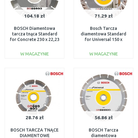
104.18 zł
71.29 zł
BOSCH Diamentowa
Bosch Tarcza
tarcza tnąca Standard
diamentowa Standard
for Concrete 230 x 22,23
for Universal 150 x
x 2,3 x 10 mm
22,23mm 2608615061
2608602200
W MAGAZYNIE
W MAGAZYNIE
DO KOSZYKA
DO KOSZYKA
Do porównania
Do porównania
28.76 zł
56.86 zł
BOSCH TARCZA TNĄCE
BOSCH Tarcza
DIAMENTOWE
diamentowa