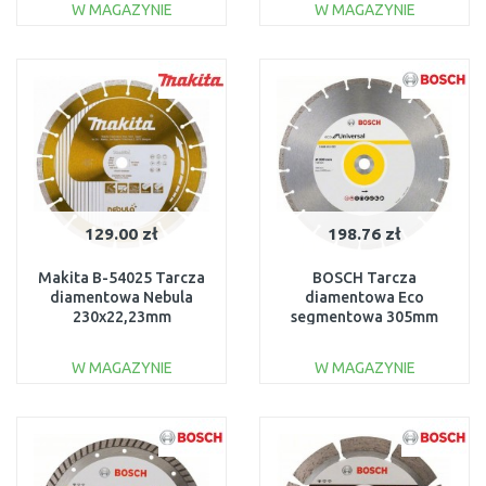
W MAGAZYNIE
W MAGAZYNIE
DO KOSZYKA
DO KOSZYKA
Do porównania
Do porównania
129.00 zł
198.76 zł
Makita B-54025 Tarcza
BOSCH Tarcza
diamentowa Nebula
diamentowa Eco
230x22,23mm
segmentowa 305mm
2608615035
W MAGAZYNIE
W MAGAZYNIE
DO KOSZYKA
DO KOSZYKA
Do porównania
Do porównania