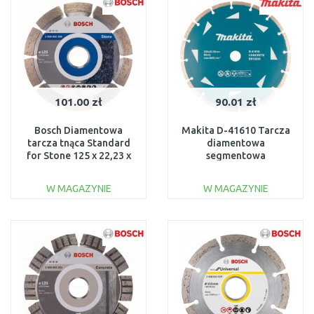
101.00 zł
90.01 zł
Bosch Diamentowa
Makita D-41610 Tarcza
tarcza tnąca Standard
diamentowa
for Stone 125 x 22,23 x
segmentowa
1,6 x 10 mm 2608602598
230x22,23mm
W MAGAZYNIE
W MAGAZYNIE
DO KOSZYKA
DO KOSZYKA
Do porównania
Do porównania