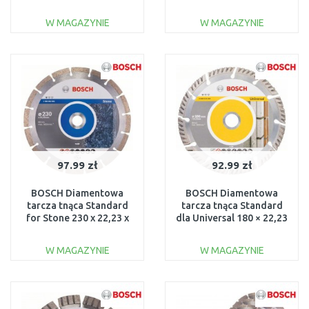
mm, 2608615057
x 22,23 x 2 x 10
2608602394
W MAGAZYNIE
W MAGAZYNIE
DO KOSZYKA
DO KOSZYKA
Do porównania
Do porównania
97.99 zł
92.99 zł
BOSCH Diamentowa
BOSCH Diamentowa
tarcza tnąca Standard
tarcza tnąca Standard
for Stone 230 x 22,23 x
dla Universal 180 × 22,23
2,3 x 10 mm 2608602601
2608615063
W MAGAZYNIE
W MAGAZYNIE
DO KOSZYKA
DO KOSZYKA
Do porównania
Do porównania