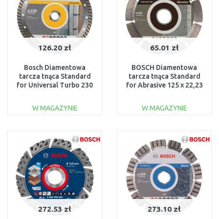
126.20 zł
65.01 zł
Bosch Diamentowa
BOSCH Diamentowa
tarcza tnąca Standard
tarcza tnąca Standard
for Universal Turbo 230
for Abrasive 125 x 22,23
mm 2608602397
x 6 x 7 mm 2608602616
W MAGAZYNIE
W MAGAZYNIE
DO KOSZYKA
DO KOSZYKA
Do porównania
Do porównania
272.53 zł
273.10 zł