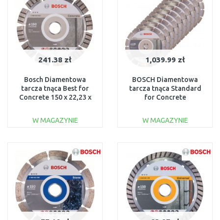
241.38 zł
1,039.99 zł
Bosch Diamentowa
BOSCH Diamentowa
tarcza tnąca Best for
tarcza tnąca Standard
Concrete 150 x 22,23 x
for Concrete
2,4 x 12 mm 2608602653
230x22,23x2,3x10mm,
10 szt 2608603243
W MAGAZYNIE
W MAGAZYNIE
DO KOSZYKA
DO KOSZYKA
Do porównania
Do porównania