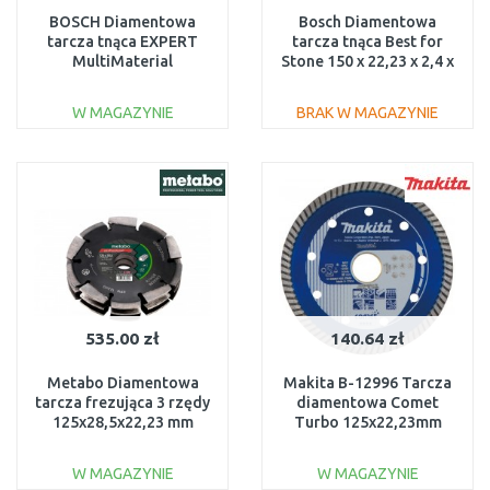
BOSCH Diamentowa
Bosch Diamentowa
tarcza tnąca EXPERT
tarcza tnąca Best for
MultiMaterial
Stone 150 x 22,23 x 2,4 x
125 x 22,23 x 2,2 x 12 mm
12 mm 2608602643
2608900660
W MAGAZYNIE
BRAK W MAGAZYNIE
DO KOSZYKA
DO KOSZYKA
Do porównania
Do porównania
535.00 zł
140.64 zł
Metabo Diamentowa
Makita B-12996 Tarcza
tarcza frezująca 3 rzędy
diamentowa Comet
125x28,5x22,23 mm
Turbo 125x22,23mm
professional UP
628299000
W MAGAZYNIE
W MAGAZYNIE