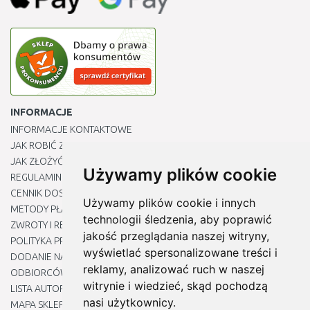
INFORMACJE
INFORMACJE KONTAKTOWE
JAK ROBIĆ ZAKUPY ?
JAK ZŁOŻYĆ REKLAMACJĘ
Używamy plików cookie
REGULAMIN
CENNIK DOSTAWY
Używamy plików cookie i innych
METODY PŁATNOŚCI
technologii śledzenia, aby poprawić
ZWROTY I REKLAMACJE PRODUKTÓW
jakość przeglądania naszej witryny,
POLITYKA PRYWATNOŚCI
wyświetlać spersonalizowane treści i
DODANIE NASZYCH ADRESÓW E-MAIL DO LISTY ZAUFANYCH
reklamy, analizować ruch w naszej
ODBIORCÓW
witrynie i wiedzieć, skąd pochodzą
LISTA AUTORYZOWANYCH CENTRÓW SERWISOWYCH
nasi użytkownicy.
MAPA SKLEPU