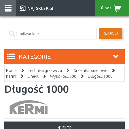
0 szt
SZUKAJ
KATEGORIE
Home
Technika grzewcza
Grzejniki panelowe
Kermi
Line-K
Wysokość 500
Długość 1000
Długość 1000
FILTR