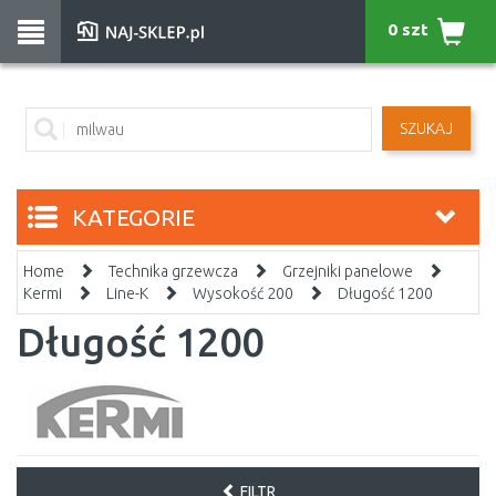
0 szt
SZUKAJ
KATEGORIE
Home
Technika grzewcza
Grzejniki panelowe
Kermi
Line-K
Wysokość 200
Długość 1200
Długość 1200
FILTR