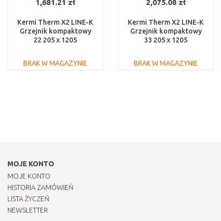
1,681.21 zł
2,075.08 zł
Kermi Therm X2 LINE-K
Kermi Therm X2 LINE-K
Grzejnik kompaktowy
Grzejnik kompaktowy
22 205 x 1205
33 205 x 1205
PLK220201201NXK
PLK330201201NXK
BRAK W MAGAZYNIE
BRAK W MAGAZYNIE
DO KOSZYKA
DO KOSZYKA
Do porównania
Do porównania
MOJE KONTO
MOJE KONTO
HISTORIA ZAMÓWIEŃ
LISTA ŻYCZEŃ
NEWSLETTER