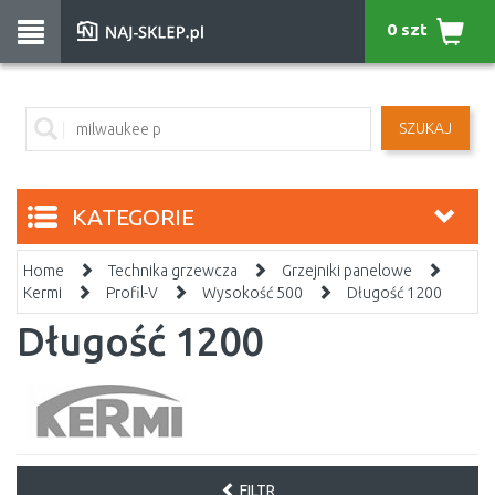
0 szt
SZUKAJ
KATEGORIE
Home
Technika grzewcza
Grzejniki panelowe
Kermi
Profil-V
Wysokość 500
Długość 1200
Długość 1200
FILTR