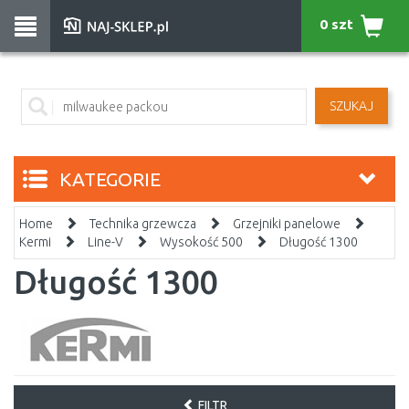
0 szt
SZUKAJ
KATEGORIE
Home
Technika grzewcza
Grzejniki panelowe
Kermi
Line-V
Wysokość 500
Długość 1300
Długość 1300
FILTR