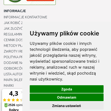
INFORMACJE
INFORMACJE KONTAKTOWE
JAK ROBIĆ ZAKUPY ?
JAK ZŁOŻYĆ REKLAMACJĘ
Używamy plików cookie
REGULAMIN
CENNIK DOSTAWY
Używamy plików cookie i innych
METODY PŁATNOŚCI
technologii śledzenia, aby poprawić
ZWROTY I REKLAMACJE PRODUKTÓW
jakość przeglądania naszej witryny,
POLITYKA PRYWATNOŚCI
wyświetlać spersonalizowane treści i
DODANIE NASZYCH ADRESÓW E-MAIL DO LISTY ZAUFANYCH
reklamy, analizować ruch w naszej
ODBIORCÓW
witrynie i wiedzieć, skąd pochodzą
LISTA AUTORYZOWANYCH CENTRÓW SERWISOWYCH
nasi użytkownicy.
MAPA SKLEPU
MARKI
Zgoda
BLOGU
EDYTUJ MOJE PREFERENCJE DOTYCZĄCE PLIKÓW COOKIE
Odmawiam
Zmiana ustawień
© 2012 - 2026
Naj-sklep.pl