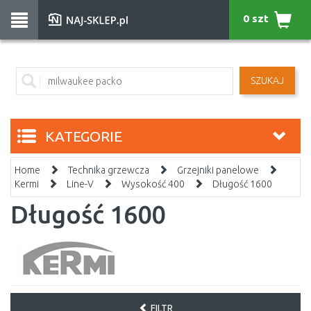
0 szt
SZUKAJ
KATEGORIE
Home
Technika grzewcza
Grzejniki panelowe
Kermi
Line-V
Wysokość 400
Długość 1600
Długość 1600
FILTR