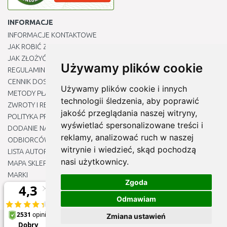
INFORMACJE
INFORMACJE KONTAKTOWE
JAK ROBIĆ ZAKUPY ?
JAK ZŁOŻYĆ REKLAMACJĘ
Używamy plików cookie
REGULAMIN
CENNIK DOSTAWY
Używamy plików cookie i innych
METODY PŁATNOŚCI
technologii śledzenia, aby poprawić
ZWROTY I REKLAMACJE PRODUKTÓW
jakość przeglądania naszej witryny,
POLITYKA PRYWATNOŚCI
wyświetlać spersonalizowane treści i
DODANIE NASZYCH ADRESÓW E-MAIL DO LISTY ZAUFANYCH
reklamy, analizować ruch w naszej
ODBIORCÓW
witrynie i wiedzieć, skąd pochodzą
LISTA AUTORYZOWANYCH CENTRÓW SERWISOWYCH
nasi użytkownicy.
MAPA SKLEPU
MARKI
Zgoda
BLOGU
EDYTUJ MOJE PREFERENCJE DOTYCZĄCE PLIKÓW COOKIE
Odmawiam
Zmiana ustawień
© 2012 - 2026
Naj-sklep.pl