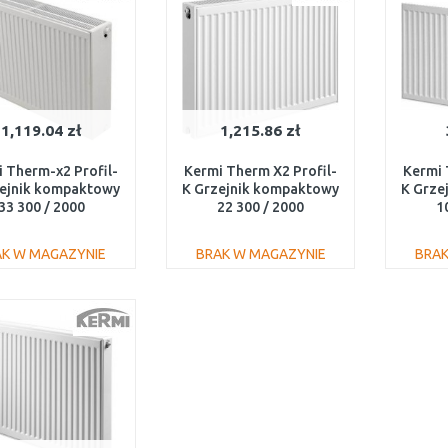
1,119.04 zł
1,215.86 zł
 Therm-x2 Profil-
Kermi Therm X2 Profil-
Kermi 
zejnik kompaktowy
K Grzejnik kompaktowy
K Grze
33 300 / 2000
22 300 / 2000
1
FK0330320
FK0220320
AK W MAGAZYNIE
BRAK W MAGAZYNIE
BRAK
DO KOSZYKA
DO KOSZYKA
Do porównania
Do porównania