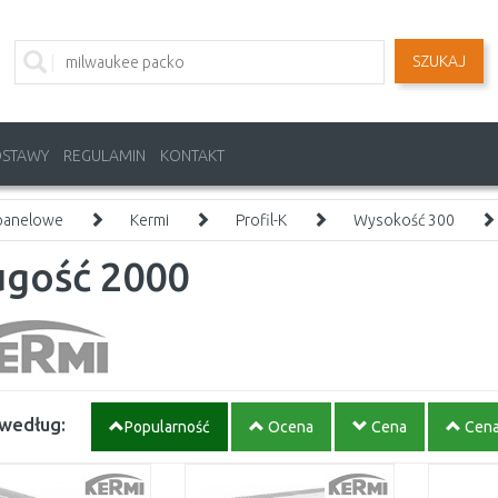
SZUKAJ
OSTAWY
REGULAMIN
KONTAKT
 panelowe
Kermi
Profil-K
Wysokość 300
ugość 2000
 według:
Popularność
Ocena
Cena
Cen