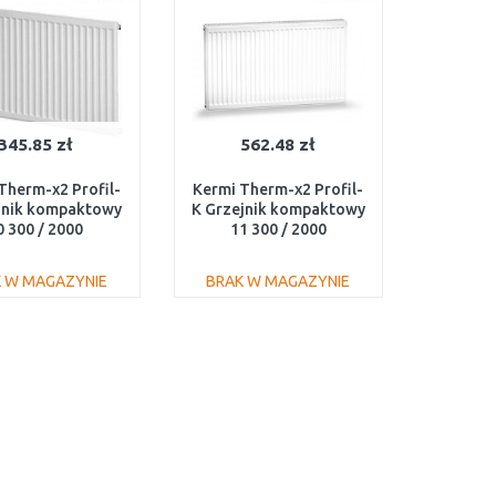
345.85 zł
562.48 zł
Therm-x2 Profil-
Kermi Therm-x2 Profil-
jnik kompaktowy
K Grzejnik kompaktowy
0 300 / 2000
11 300 / 2000
FK0100320
FK0110320
 W MAGAZYNIE
BRAK W MAGAZYNIE
DO KOSZYKA
DO KOSZYKA
Do porównania
Do porównania