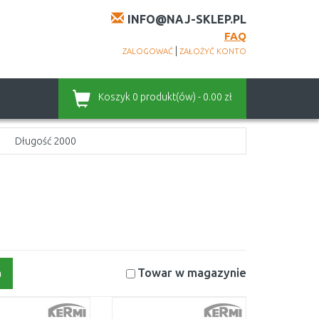
INFO@NAJ-SKLEP.PL
FAQ
|
ZALOGOWAĆ
ZAŁOŻYĆ KONTO
Koszyk
0 produkt(ów) - 0.00 zł
Długość 2000
Towar w magazynie
a