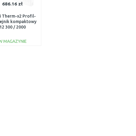
686.16 zł
 Therm-x2 Profil-
zejnik kompaktowy
12 300 / 2000
FK0120320
W MAGAZYNIE
DO KOSZYKA
Do porównania