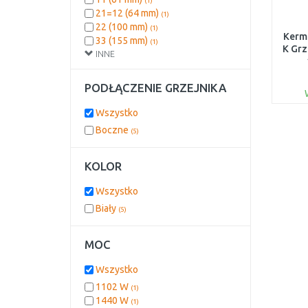
(1)
21=12 (64 mm)
(1)
22 (100 mm)
(1)
Kermi
33 (155 mm)
(1)
K Gr
INNE
PODŁĄCZENIE GRZEJNIKA
Wszystko
Boczne
(5)
KOLOR
Wszystko
Biały
(5)
MOC
Wszystko
1102 W
(1)
1440 W
(1)