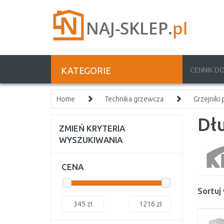
KATEGORIE
CENNIK D
Home
Technika grzewcza
Grzejniki
Dł
ZMIEŃ KRYTERIA
WYSZUKIWANIA
CENA
Sortuj
345
zł
1216
zł