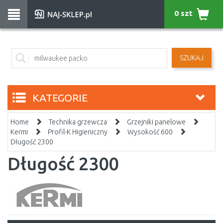
0 szt
SZUKAJ
KATEGORIE
Home
Technika grzewcza
Grzejniki panelowe
Kermi
Profil-K Higieniczny
Wysokość 600
Długość 2300
Długość 2300