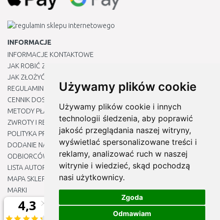
INFORMACJE
INFORMACJE KONTAKTOWE
JAK ROBIĆ ZAKUPY ?
JAK ZŁOŻYĆ REKLAMACJĘ
Używamy plików cookie
REGULAMIN
CENNIK DOSTAWY
Używamy plików cookie i innych
METODY PŁATNOŚCI
technologii śledzenia, aby poprawić
ZWROTY I REKLAMACJE PRODUKTÓW
jakość przeglądania naszej witryny,
POLITYKA PRYWATNOŚCI
wyświetlać spersonalizowane treści i
DODANIE NASZYCH ADRESÓW E-MAIL DO LISTY ZAUFANYCH
reklamy, analizować ruch w naszej
ODBIORCÓW
witrynie i wiedzieć, skąd pochodzą
LISTA AUTORYZOWANYCH CENTRÓW SERWISOWYCH
nasi użytkownicy.
MAPA SKLEPU
MARKI
Zgoda
BLOGU
EDYTUJ MOJE PREFERENCJE DOTYCZĄCE PLIKÓW COOKIE
Odmawiam