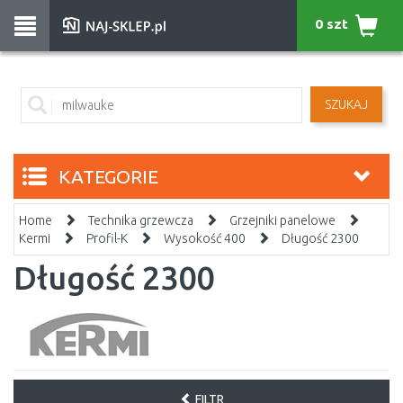
0 szt
SZUKAJ
KATEGORIE
Home
Technika grzewcza
Grzejniki panelowe
Kermi
Profil-K
Wysokość 400
Długość 2300
Długość 2300
FILTR