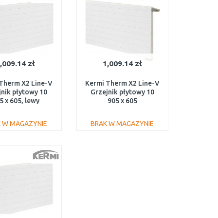
,009.14 zł
1,009.14 zł
Therm X2 Line-V
Kermi Therm X2 Line-V
jnik płytowy 10
Grzejnik płytowy 10
5 x 605, lewy
905 x 605
100900601L1K
PLV100900601R1K
 W MAGAZYNIE
BRAK W MAGAZYNIE
DO KOSZYKA
DO KOSZYKA
Do porównania
Do porównania