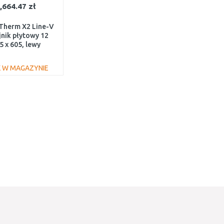
,664.47 zł
Therm X2 Line-V
jnik płytowy 12
5 x 605, lewy
12090601L1K
 W MAGAZYNIE
DO KOSZYKA
Do porównania