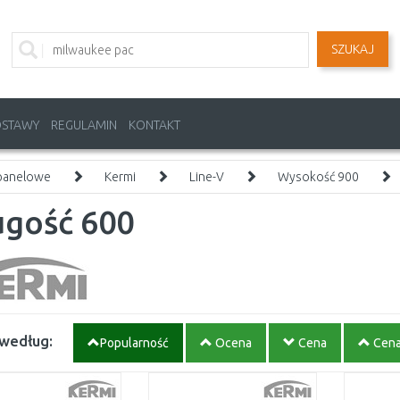
SZUKAJ
OSTAWY
REGULAMIN
KONTAKT
 panelowe
Kermi
Line-V
Wysokość 900
ugość 600
 według:
Popularność
Ocena
Cena
Cen