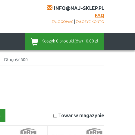
INFO@NAJ-SKLEP.PL
FAQ
|
ZALOGOWAĆ
ZAŁOŻYĆ KONTO
Koszyk
0 produkt(ów) - 0.00 zł
Długość 600
Towar w magazynie
a