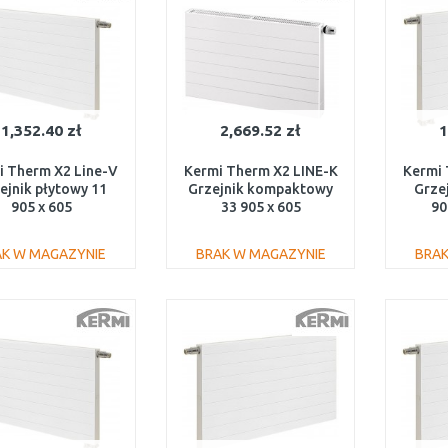
1,352.40 zł
2,669.52 zł
1
i Therm X2 Line-V
Kermi Therm X2 LINE-K
Kermi 
ejnik płytowy 11
Grzejnik kompaktowy
Grze
905 x 605
33 905 x 605
90
V110900601R1K
PLK330900601N1K
PLV
AK W MAGAZYNIE
BRAK W MAGAZYNIE
BRAK
DO KOSZYKA
DO KOSZYKA
Do porównania
Do porównania