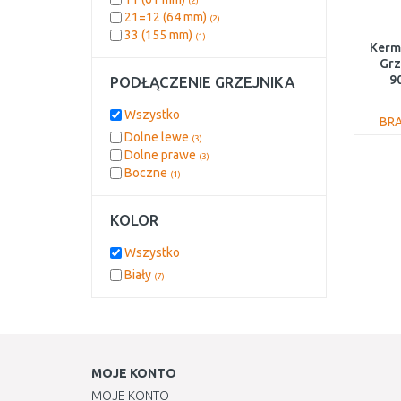
(2)
21=12 (64 mm)
(2)
33 (155 mm)
(1)
Kerm
Grz
9
PODŁĄCZENIE GRZEJNIKA
PL
Wszystko
BR
Dolne lewe
(3)
Dolne prawe
(3)
Boczne
(1)
KOLOR
Wszystko
Biały
(7)
MOJE KONTO
MOJE KONTO