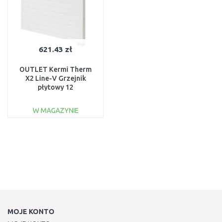
621.43 zł
OUTLET Kermi Therm
X2 Line-V Grzejnik
płytowy 12
605x605,prawy
PLV120600601R1K
W MAGAZYNIE
USZKODZONY
DO KOSZYKA
Do porównania
MOJE KONTO