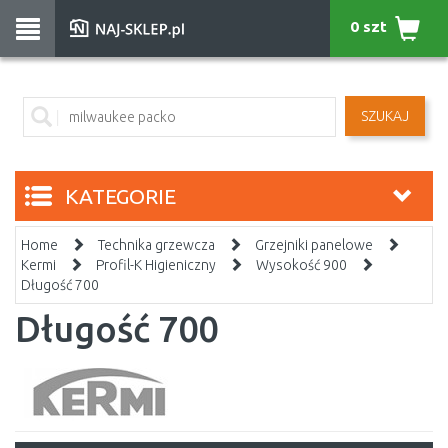
0 szt
SZUKAJ
KATEGORIE
Home
Technika grzewcza
Grzejniki panelowe
Kermi
Profil-K Higieniczny
Wysokość 900
Długość 700
Długość 700