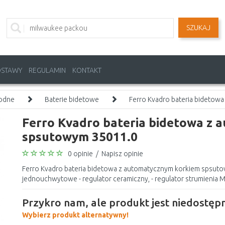
SZUKAJ
OSTAWY
REGULAMIN
KONTAKT
wodne
Baterie bidetowe
Ferro Kvadro bateria bidetow
Ferro Kvadro bateria bidetowa z
spsutowym 35011.0
0 opinie
/
Napisz opinie
Ferro Kvadro bateria bidetowa z automatycznym korkiem spsuto
jednouchwytowe - regulator ceramiczny, - regulator strumienia M2
Przykro nam, ale produkt jest niedostępn
Wybierz produkt alternatywny!