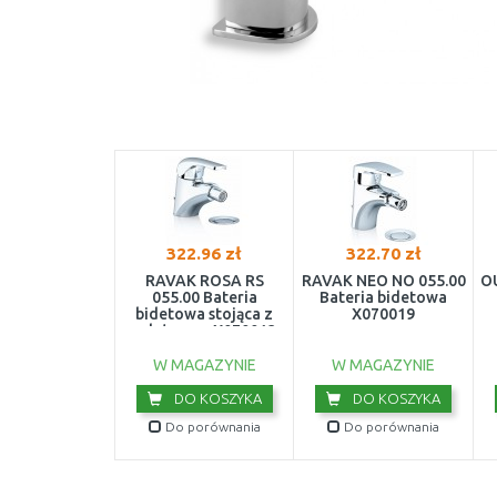
322.96 zł
322.70 zł
RAVAK ROSA RS
RAVAK NEO NO 055.00
O
055.00 Bateria
Bateria bidetowa
bidetowa stojąca z
X070019
odpływem X070013
W MAGAZYNIE
W MAGAZYNIE
DO KOSZYKA
DO KOSZYKA
Do porównania
Do porównania