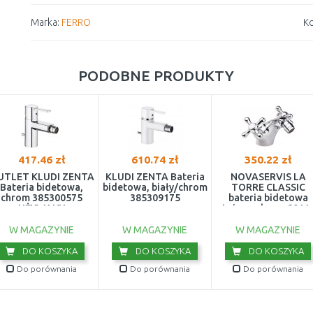
Marka:
FERRO
Ko
PODOBNE PRODUKTY
417.46 zł
610.74 zł
350.22 zł
UTLET KLUDI ZENTA
KLUDI ZENTA Bateria
NOVASERVIS LA
Bateria bidetowa,
bidetowa, biały/chrom
TORRE CLASSIC
chrom 385300575
385309175
bateria bidetowa
UŻYWANY
stojąca, chrom 8011
W MAGAZYNIE
W MAGAZYNIE
W MAGAZYNIE
DO KOSZYKA
DO KOSZYKA
DO KOSZYKA
Do porównania
Do porównania
Do porównania