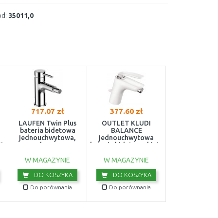
d:
35011,0
717.07 zł
377.60 zł
LAUFEN Twin Plus
OUTLET KLUDI
bateria bidetowa
BALANCE
jednouchwytowa,
jednouchwytowa
,0
chrom,
bateria bidetowa biały
H3416210041111
/ chrom 522169175
USZKODZONY
W MAGAZYNIE
W MAGAZYNIE
DO KOSZYKA
DO KOSZYKA
Do porównania
Do porównania