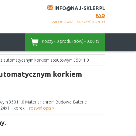
INFO@NAJ-SKLEP.PL
FAQ
|
ZALOGOWAĆ
ZAŁOŻYĆ KONTO
Koszyk
0 produkt(ów) - 0.00 zł
a z automatycznym korkiem spsutowym 35011.0
 automatycznym korkiem
wym 35011.0 Materiał: chrom Budowa: Baterie
4x1, - korek ...
rozwiń opis »
y.