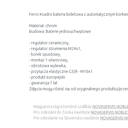
Ferro Kvadro bateria bidetowa z automatycznym kork
Materiał: chrom
Budowa: Baterie jednouchwytowe
- regulator ceramiczny,
- regulator strumienia M24x1,
- korek spustowy,
- montaż 1-otworowy,
- obrotowa wylewka,
- przyłącza elastyczne G3/8 - M10x1
- produkt europejski
- gwarancja 7 lat
Zdjęcia mogą różnić się od oryginalnego produktu/prze
Magyarországra történő szállítás
NOVASERVIS NOBLE
Pro odeslání do Česka navštivte
NOVASERVIS NOBLESS
Pre odoslanie na Slovensko navštívte
NOVASERVIS NOB