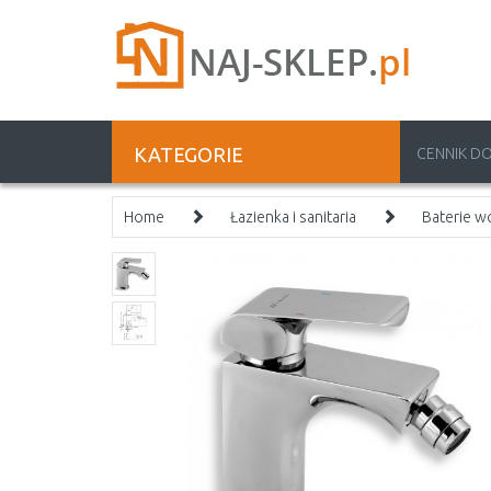
KATEGORIE
CENNIK D
Home
Łazienka i sanitaria
Baterie 