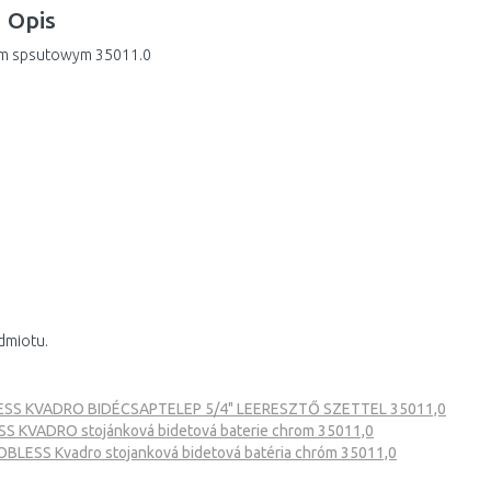
Opis
iem spsutowym 35011.0
dmiotu.
SS KVADRO BIDÉCSAPTELEP 5/4" LEERESZTŐ SZETTEL 35011,0
 KVADRO stojánková bidetová baterie chrom 35011,0
LESS Kvadro stojanková bidetová batéria chróm 35011,0