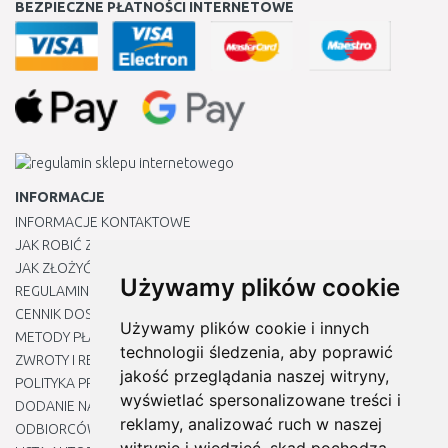
BEZPIECZNE PŁATNOŚCI INTERNETOWE
INFORMACJE
INFORMACJE KONTAKTOWE
JAK ROBIĆ ZAKUPY ?
JAK ZŁOŻYĆ REKLAMACJĘ
Używamy plików cookie
REGULAMIN
CENNIK DOSTAWY
Używamy plików cookie i innych
METODY PŁATNOŚCI
technologii śledzenia, aby poprawić
ZWROTY I REKLAMACJE PRODUKTÓW
jakość przeglądania naszej witryny,
POLITYKA PRYWATNOŚCI
wyświetlać spersonalizowane treści i
DODANIE NASZYCH ADRESÓW E-MAIL DO LISTY ZAUFANYCH
reklamy, analizować ruch w naszej
ODBIORCÓW