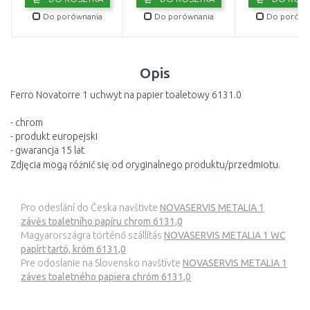
Do porównania
Do porównania
Do porówn
Opis
Ferro Novatorre 1 uchwyt na papier toaletowy 6131.0
- chrom
- produkt europejski
- gwarancja 15 lat
Zdjęcia mogą różnić się od oryginalnego produktu/przedmiotu.
Pro odeslání do Česka navštivte
NOVASERVIS METALIA 1
závěs toaletního papíru chrom 6131,0
Magyarországra történő szállítás
NOVASERVIS METALIA 1 WC
papírt tartó, króm 6131,0
Pre odoslanie na Slovensko navštívte
NOVASERVIS METALIA 1
záves toaletného papiera chróm 6131,0