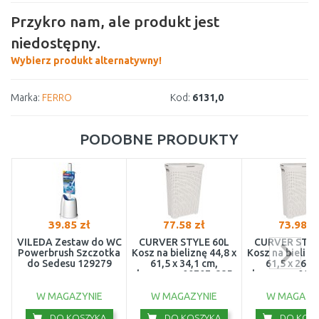
Przykro nam, ale produkt jest
niedostępny.
Wybierz produkt alternatywny!
Marka:
FERRO
Kod:
6131,0
PODOBNE PRODUKTY
39.85 zł
77.58 zł
73.98 z
VILEDA Zestaw do WC
CURVER STYLE 60L
CURVER STYL
Powerbrush Szczotka
Kosz na bieliznę 44,8 x
Kosz na bielizn
do Sedesu 129279
61,5 x 34,1 cm,
61,5 x 26,5
kremowy 00707-885
kremowy 007
W MAGAZYNIE
W MAGAZYNIE
W MAGAZY
DO KOSZYKA
DO KOSZYKA
DO KOSZ