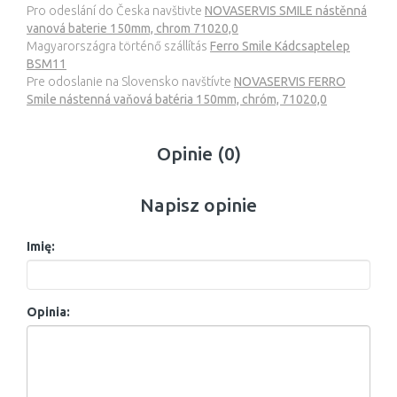
Pro odeslání do Česka navštivte
NOVASERVIS SMILE nástěnná
vanová baterie 150mm, chrom 71020,0
Magyarországra történő szállítás
Ferro Smile Kádcsaptelep
BSM11
Pre odoslanie na Slovensko navštívte
NOVASERVIS FERRO
Smile nástenná vaňová batéria 150mm, chróm, 71020,0
Opinie (0)
Napisz opinie
Imię:
Opinia: