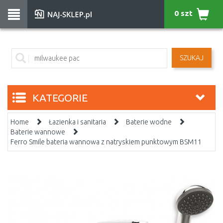
0 szt
SZUKAJ
KATEGORIE
Home
Łazienka i sanitaria
Baterie wodne
Baterie wannowe
Ferro Smile bateria wannowa z natryskiem punktowym BSM11