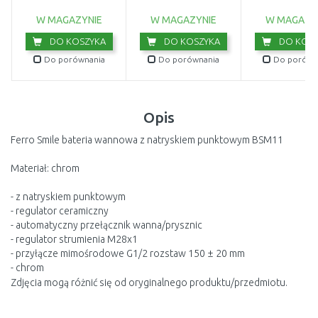
przełącznikiem
39050R,
W MAGAZYNIE
W MAGAZYNIE
W MAGAZY
DO KOSZYKA
DO KOSZYKA
DO KOSZ
Do porównania
Do porównania
Do porówn
Opis
Ferro Smile bateria wannowa z natryskiem punktowym BSM11
Materiał: chrom
- z natryskiem punktowym
- regulator ceramiczny
- automatyczny przełącznik wanna/prysznic
- regulator strumienia M28x1
- przyłącze mimośrodowe G1/2 rozstaw 150 ± 20 mm
- chrom
Zdjęcia mogą różnić się od oryginalnego produktu/przedmiotu.