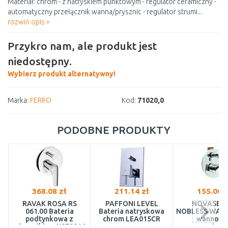
Materiał: chrom - z natryskiem punktowym - regulator ceramiczny -
automatyczny przełącznik wanna/prysznic - regulator strumi...
rozwiń opis »
Przykro nam, ale produkt jest
niedostępny.
Wybierz produkt alternatywny!
Marka:
FERRO
Kod:
71020,0
PODOBNE PRODUKTY
368.08 zł
211.14 zł
155.00 z
RAVAK ROSA RS
PAFFONI LEVEL
NOVASERV
061.00 Bateria
Bateria natryskowa
NOBLESS WAT B
podtynkowa z
chrom LEA015CR
wannowo
włącznikiem X070014
prysznicow