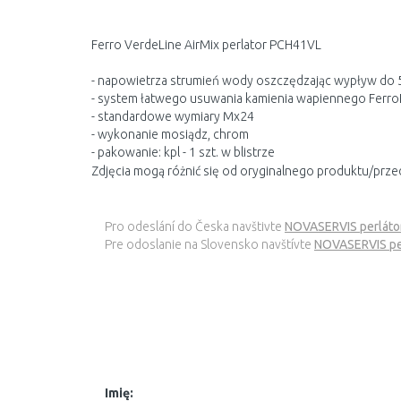
Ferro VerdeLine AirMix perlator PCH41VL
- napowietrza strumień wody oszczędzając wypływ do
- system łatwego usuwania kamienia wapiennego Ferr
- standardowe wymiary Mx24
- wykonanie mosiądz, chrom
- pakowanie: kpl - 1 szt. w blistrze
Zdjęcia mogą różnić się od oryginalnego produktu/prze
Pro odeslání do Česka navštivte
NOVASERVIS perláto
Pre odoslanie na Slovensko navštívte
NOVASERVIS per
Imię: