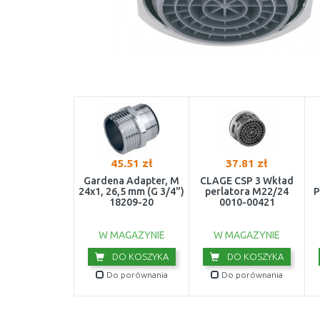
45.51 zł
37.81 zł
Gardena Adapter, M
CLAGE CSP 3 Wkład
24x1, 26,5 mm (G 3/4")
perlatora M22/24
P
18209-20
0010-00421
W MAGAZYNIE
W MAGAZYNIE
DO KOSZYKA
DO KOSZYKA
Do porównania
Do porównania