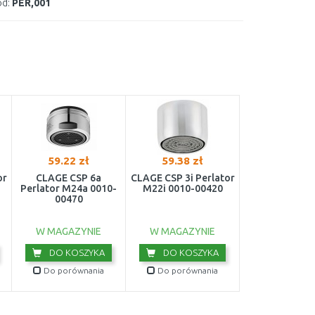
d:
PER,001
59.22 zł
59.38 zł
or
CLAGE CSP 6a
CLAGE CSP 3i Perlator
Perlator M24a 0010-
M22i 0010-00420
00470
W MAGAZYNIE
W MAGAZYNIE
DO KOSZYKA
DO KOSZYKA
Do porównania
Do porównania