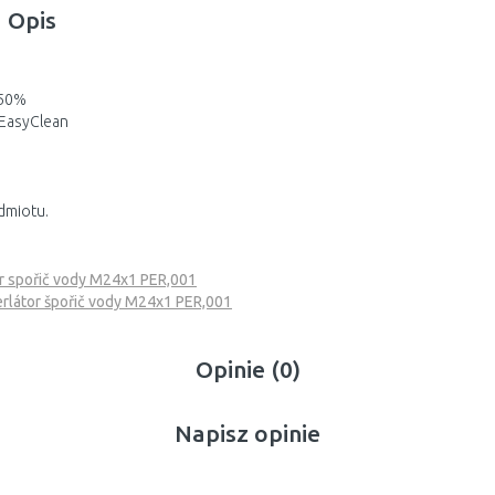
Opis
 50%
oEasyClean
dmiotu.
r spořič vody M24x1 PER,001
látor špořič vody M24x1 PER,001
Opinie (0)
Napisz opinie