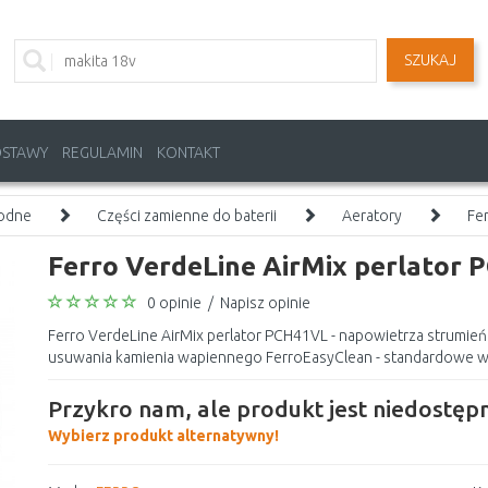
SZUKAJ
OSTAWY
REGULAMIN
KONTAKT
wodne
Części zamienne do baterii
Aeratory
Fe
Ferro VerdeLine AirMix perlator
0 opinie
/
Napisz opinie
Ferro VerdeLine AirMix perlator PCH41VL - napowietrza strumi
usuwania kamienia wapiennego FerroEasyClean - standardowe wy
Przykro nam, ale produkt jest niedostępn
Wybierz produkt alternatywny!