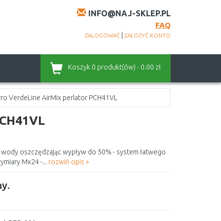
INFO@NAJ-SKLEP.PL
FAQ
|
ZALOGOWAĆ
ZAŁOŻYĆ KONTO
Koszyk
0 produkt(ów) - 0.00 zł
rro VerdeLine AirMix perlator PCH41VL
 PCH41VL
eń wody oszczędzając wypływ do 50% - system łatwego
miary Mx24 -...
rozwiń opis »
y.