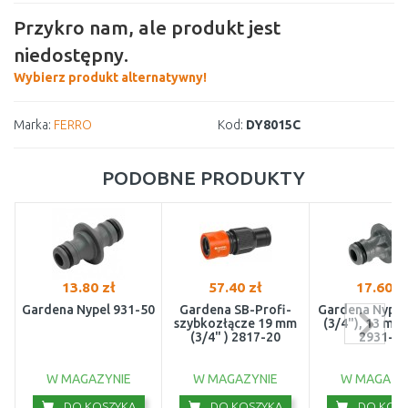
Przykro nam, ale produkt jest
niedostępny.
Wybierz produkt alternatywny!
Marka:
FERRO
Kod:
DY8015C
PODOBNE PRODUKTY
13.80 zł
57.40 zł
17.60 z
Gardena Nypel 931-50
Gardena SB-Profi-
Gardena Nypel
szybkozłącze 19 mm
(3/4"), 13 mm 
(3/4" ) 2817-20
2931-29
W MAGAZYNIE
W MAGAZYNIE
W MAGAZY
DO KOSZYKA
DO KOSZYKA
DO KOSZ