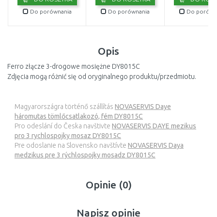
Do porównania
Do porównania
Do porówn
Opis
Ferro złącze 3-drogowe mosiężne DY8015C
Zdjęcia mogą różnić się od oryginalnego produktu/przedmiotu.
Magyarországra történő szállítás
NOVASERVIS Daye
háromutas tömlőcsatlakozó, fém DY8015C
Pro odeslání do Česka navštivte
NOVASERVIS DAYE mezikus
pro 3 rychlospojky mosaz DY8015C
Pre odoslanie na Slovensko navštívte
NOVASERVIS Daya
medzikus pre 3 rýchlospojky mosadz DY8015C
Opinie (0)
Napisz opinie