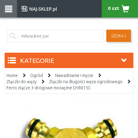
0 szt
SZUKAJ
KATEGORIE
Home
Ogród
Nawadnianie i mycie
Złączki do węży
Złączki na długości węża ogrodowego
Ferro złącze 3-drogowe mosiężne DY8015C