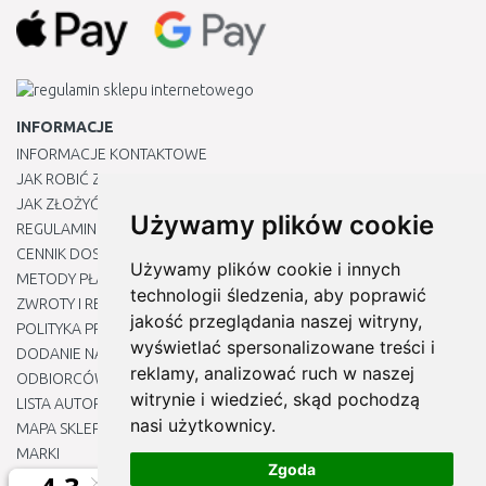
INFORMACJE
INFORMACJE KONTAKTOWE
JAK ROBIĆ ZAKUPY ?
JAK ZŁOŻYĆ REKLAMACJĘ
Używamy plików cookie
REGULAMIN
CENNIK DOSTAWY
Używamy plików cookie i innych
METODY PŁATNOŚCI
technologii śledzenia, aby poprawić
ZWROTY I REKLAMACJE PRODUKTÓW
jakość przeglądania naszej witryny,
POLITYKA PRYWATNOŚCI
wyświetlać spersonalizowane treści i
DODANIE NASZYCH ADRESÓW E-MAIL DO LISTY ZAUFANYCH
reklamy, analizować ruch w naszej
ODBIORCÓW
witrynie i wiedzieć, skąd pochodzą
LISTA AUTORYZOWANYCH CENTRÓW SERWISOWYCH
nasi użytkownicy.
MAPA SKLEPU
MARKI
Zgoda
BLOGU