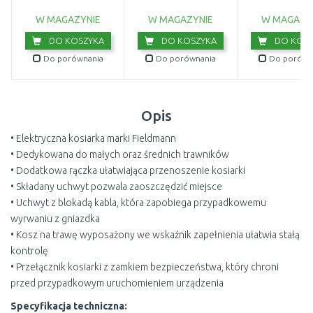
W MAGAZYNIE
W MAGAZYNIE
W MAGAZY
DO KOSZYKA
DO KOSZYKA
DO KOSZ
Do porównania
Do porównania
Do porówn
Opis
• Elektryczna kosiarka marki Fieldmann
• Dedykowana do małych oraz średnich trawników
• Dodatkowa rączka ułatwiająca przenoszenie kosiarki
• Składany uchwyt pozwala zaoszczędzić miejsce
• Uchwyt z blokadą kabla, która zapobiega przypadkowemu
wyrwaniu z gniazdka
• Kosz na trawę wyposażony we wskaźnik zapełnienia ułatwia stałą
kontrolę
• Przełącznik kosiarki z zamkiem bezpieczeństwa, który chroni
przed przypadkowym uruchomieniem urządzenia
Specyfikacja techniczna: