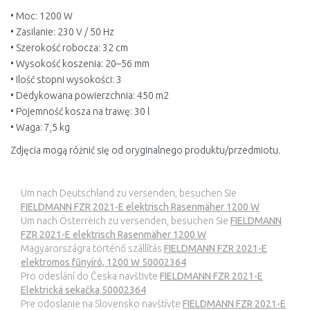
• Moc: 1200 W
• Zasilanie: 230 V / 50 Hz
• Szerokość robocza: 32 cm
• Wysokość koszenia: 20–56 mm
• Ilość stopni wysokości: 3
• Dedykowana powierzchnia: 450 m2
• Pojemność kosza na trawę: 30 l
• Waga: 7,5 kg
Zdjęcia mogą różnić się od oryginalnego produktu/przedmiotu.
Um nach Deutschland zu versenden, besuchen Sie
FIELDMANN FZR 2021-E elektrisch Rasenmäher 1200 W
Um nach Österreich zu versenden, besuchen Sie
FIELDMANN
FZR 2021-E elektrisch Rasenmäher 1200 W
Magyarországra történő szállítás
FIELDMANN FZR 2021-E
elektromos fűnyíró, 1200 W 50002364
Pro odeslání do Česka navštivte
FIELDMANN FZR 2021-E
Elektrická sekačka 50002364
Pre odoslanie na Slovensko navštívte
FIELDMANN FZR 2021-E