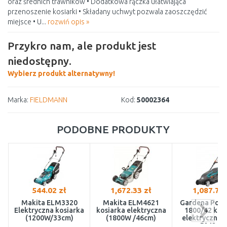
oraz średnich trawników • Dodatkowa rączka ułatwiająca
przenoszenie kosiarki • Składany uchwyt pozwala zaoszczędzić
miejsce • U...
rozwiń opis »
Przykro nam, ale produkt jest
niedostępny.
Wybierz produkt alternatywny!
Marka:
FIELDMANN
Kod:
50002364
PODOBNE PRODUKTY
544.02 zł
1,672.33 zł
1,087.71 
Makita ELM3320
Makita ELM4621
Gardena Pow
Elektryczna kosiarka
kosiarka elektryczna
1800/42 kos
(1200W/33cm)
(1800W /46cm)
elektryczna, 
5042-20