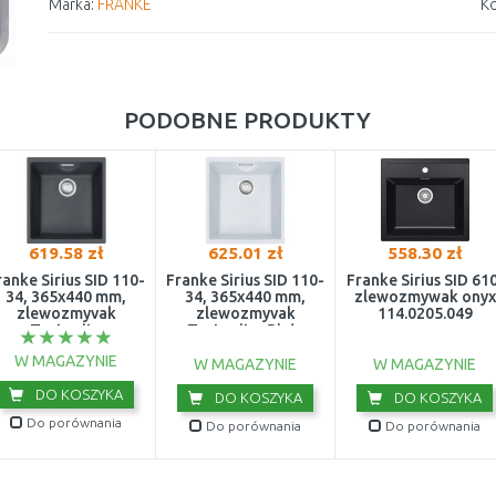
Marka:
FRANKE
Ko
PODOBNE PRODUKTY
619.58 zł
625.01 zł
558.30 zł
ranke Sirius SID 110-
Franke Sirius SID 110-
Franke Sirius SID 610
34, 365x440 mm,
34, 365x440 mm,
zlewozmywak onyx
zlewozmyvak
zlewozmyvak
114.0205.049
Tectonite
Tectonite, Biały
Onyx+125.0331.031
polarny 125.0331.030
W MAGAZYNIE
W MAGAZYNIE
W MAGAZYNIE
DO KOSZYKA
DO KOSZYKA
DO KOSZYKA
Do porównania
Do porównania
Do porównania