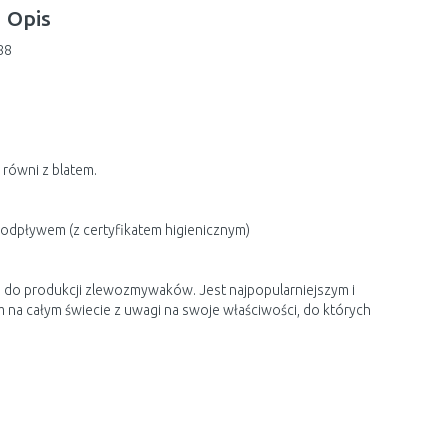
Opis
88
ówni z blatem.
 odpływem (z certyfikatem higienicznym)
ke do produkcji zlewozmywaków. Jest najpopularniejszym i
a całym świecie z uwagi na swoje właściwości, do których