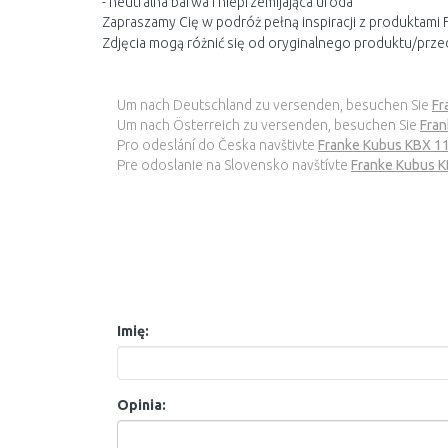
- neutralna barwa i nieprzemijająca uroda
Zapraszamy Cię w podróż pełną inspiracji z produktami 
Zdjęcia mogą różnić się od oryginalnego produktu/prze
Um nach Deutschland zu versenden, besuchen Sie
Fr
Um nach Österreich zu versenden, besuchen Sie
Fran
Pro odeslání do Česka navštivte
Franke Kubus KBX 1
Pre odoslanie na Slovensko navštívte
Franke Kubus 
Imię:
Opinia: