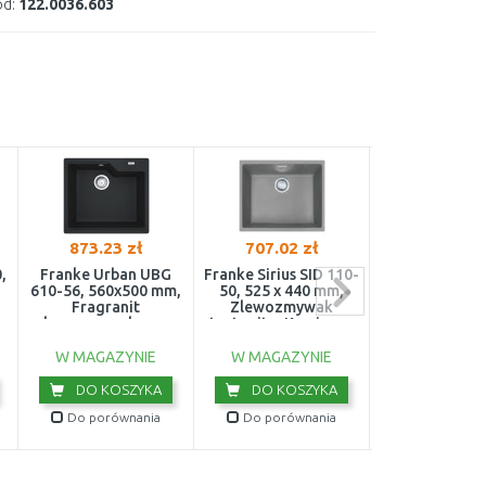
d:
122.0036.603
873.23 zł
707.02 zł
749.00 z
,
Franke Urban UBG
Franke Sirius SID 110-
Franke Pami
610-56, 560x500 mm,
50, 525 x 440 mm,
610-41, 510
Fragranit
Zlewozmywak
zlewozmywak
zlewozmywak, onyx
tectonite, Kamienny
114.0286.
114.0575.031
Szary 125.0501.044
W MAGAZYNIE
W MAGAZYNIE
W MAGAZY
DO KOSZYKA
DO KOSZYKA
DO KOS
Do porównania
Do porównania
Do porówn