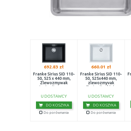
692.83 zł
660.01 zł
Franke Sirius SID 110-
Franke Sirius SID 110-
F
50, 525 x 440 mm,
50, 525x440 mm,
Zlewozmywak
zlewozmyvak
tectonite, onyx
Tectonite, biały
125.0331.034
polarny 125.0331.033
U DOSTAWCY
U DOSTAWCY
DO KOSZYKA
DO KOSZYKA
Do porównania
Do porównania