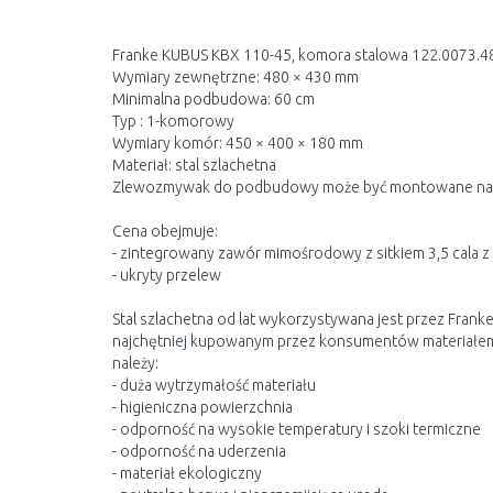
Franke KUBUS KBX 110-45, komora stalowa 122.0073.4
Wymiary zewnętrzne: 480 × 430 mm
Minimalna podbudowa: 60 cm
Typ : 1-komorowy
Wymiary komór: 450 × 400 × 180 mm
Materiał: stal szlachetna
Zlewozmywak do podbudowy może być montowane na r
Cena obejmuje:
- zintegrowany zawór mimośrodowy z sitkiem 3,5 cala z
- ukryty przelew
Stal szlachetna od lat wykorzystywana jest przez Fran
najchętniej kupowanym przez konsumentów materiałem n
należy:
- duża wytrzymałość materiału
- higieniczna powierzchnia
- odporność na wysokie temperatury i szoki termiczne
- odporność na uderzenia
- materiał ekologiczny