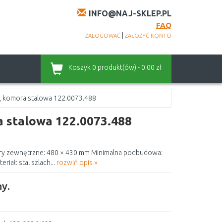
INFO@NAJ-SKLEP.PL
FAQ
|
ZALOGOWAĆ
ZAŁOŻYĆ KONTO
Koszyk
0 produkt(ów) - 0.00 zł
, komora stalowa 122.0073.488
 stalowa 122.0073.488
ry zewnętrzne: 480 × 430 mm Minimalna podbudowa:
ał: stal szlach...
rozwiń opis »
y.