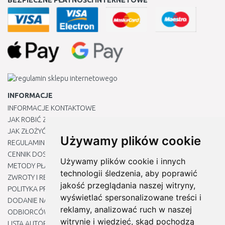
BEZPIECZNE PŁATNOŚCI INTERNETOWE
INFORMACJE
INFORMACJE KONTAKTOWE
JAK ROBIĆ ZAKUPY ?
JAK ZŁOŻYĆ REKLAMACJĘ
Używamy plików cookie
REGULAMIN
CENNIK DOSTAWY
Używamy plików cookie i innych
METODY PŁATNOŚCI
technologii śledzenia, aby poprawić
ZWROTY I REKLAMACJE PRODUKTÓW
jakość przeglądania naszej witryny,
POLITYKA PRYWATNOŚCI
wyświetlać spersonalizowane treści i
DODANIE NASZYCH ADRESÓW E-MAIL DO LISTY ZAUFANYCH
reklamy, analizować ruch w naszej
ODBIORCÓW
witrynie i wiedzieć, skąd pochodzą
LISTA AUTORYZOWANYCH CENTRÓW SERWISOWYCH