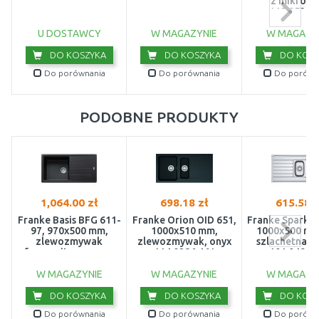
z mikrofib
112.0530.
U DOSTAWCY
W MAGAZYNIE
W MAGAZY
DO KOSZYKA
DO KOSZYKA
DO KOSZ
Do porównania
Do porównania
Do porówn
PODOBNE PRODUKTY
1,064.00 zł
698.18 zł
615.58 z
Franke Basis BFG 611-
Franke Orion OID 651,
Franke Spark S
97, 970x500 mm,
1000x510 mm,
1000x500 mm,
zlewozmywak
zlewozmywak, onyx
szlachetna j
fragranitowy, onyx
114.0286.461
101.0497.
114.0367.637
W MAGAZYNIE
W MAGAZYNIE
W MAGAZY
DO KOSZYKA
DO KOSZYKA
DO KOSZ
Do porównania
Do porównania
Do porówn