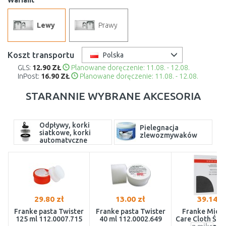
Wariant
Lewy
Prawy
Koszt transportu
Polska
GLS:
12.90 ZŁ
Planowane doręczenie: 11.08. - 12.08.
InPost:
16.90 ZŁ
Planowane doręczenie: 11.08. - 12.08.
STARANNIE WYBRANE AKCESORIA
Odpływy, korki
Pielegnacja
siatkowe, korki
zlewozmywaków
automatyczne
29.80 zł
13.00 zł
39.14 z
Franke pasta Twister
Franke pasta Twister
Franke Micro
125 ml 112.0007.715
40 ml 112.0002.649
Care Cloth Ści