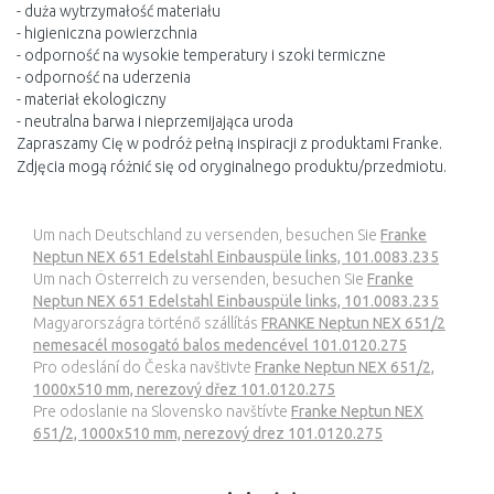
- duża wytrzymałość materiału
- higieniczna powierzchnia
- odporność na wysokie temperatury i szoki termiczne
- odporność na uderzenia
- materiał ekologiczny
- neutralna barwa i nieprzemijająca uroda
Zapraszamy Cię w podróż pełną inspiracji z produktami Franke.
Zdjęcia mogą różnić się od oryginalnego produktu/przedmiotu.
Um nach Deutschland zu versenden, besuchen Sie
Franke
Neptun NEX 651 Edelstahl Einbauspüle links, 101.0083.235
Um nach Österreich zu versenden, besuchen Sie
Franke
Neptun NEX 651 Edelstahl Einbauspüle links, 101.0083.235
Magyarországra történő szállítás
FRANKE Neptun NEX 651/2
nemesacél mosogató balos medencével 101.0120.275
Pro odeslání do Česka navštivte
Franke Neptun NEX 651/2,
1000x510 mm, nerezový dřez 101.0120.275
Pre odoslanie na Slovensko navštívte
Franke Neptun NEX
651/2, 1000x510 mm, nerezový drez 101.0120.275