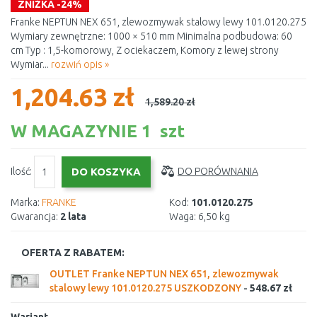
ZNIŻKA -24%
Franke NEPTUN NEX 651, zlewozmywak stalowy lewy 101.0120.275
Wymiary zewnętrzne: 1000 × 510 mm Minimalna podbudowa: 60
cm Typ : 1,5-komorowy, Z ociekaczem, Komory z lewej strony
Wymiar...
rozwiń opis »
1,204.63 zł
1,589.20 zł
W MAGAZYNIE 1 szt
Ilość:
DO PORÓWNANIA
Marka:
FRANKE
Kod:
101.0120.275
Gwarancja:
2 lata
Waga:
6,50 kg
OFERTA Z RABATEM:
OUTLET Franke NEPTUN NEX 651, zlewozmywak
stalowy lewy 101.0120.275 USZKODZONY
-
548.67 zł