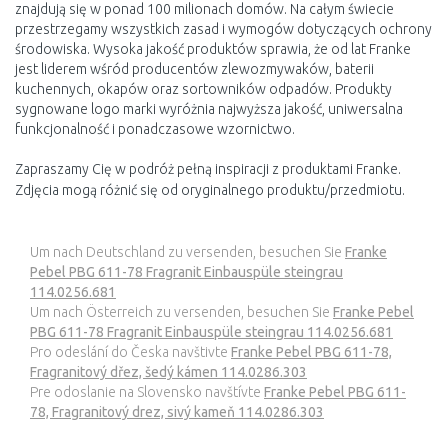
znajdują się w ponad 100 milionach domów. Na całym świecie
przestrzegamy wszystkich zasad i wymogów dotyczących ochrony
środowiska. Wysoka jakość produktów sprawia, że od lat Franke
jest liderem wśród producentów zlewozmywaków, baterii
kuchennych, okapów oraz sortowników odpadów. Produkty
sygnowane logo marki wyróżnia najwyższa jakość, uniwersalna
funkcjonalność i ponadczasowe wzornictwo.
Zapraszamy Cię w podróż pełną inspiracji z produktami Franke.
Zdjęcia mogą różnić się od oryginalnego produktu/przedmiotu.
Um nach Deutschland zu versenden, besuchen Sie
Franke
Pebel PBG 611-78 Fragranit Einbauspüle steingrau
114.0256.681
Um nach Österreich zu versenden, besuchen Sie
Franke Pebel
PBG 611-78 Fragranit Einbauspüle steingrau 114.0256.681
Pro odeslání do Česka navštivte
Franke Pebel PBG 611-78,
Fragranitový dřez, šedý kámen 114.0286.303
Pre odoslanie na Slovensko navštívte
Franke Pebel PBG 611-
78, Fragranitový drez, sivý kameň 114.0286.303