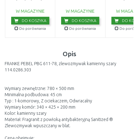
brudnej wody
wewnętrzny 2
(750W/20 000l/h)
9044-20
W MAGAZYNIE
W MAGAZYNIE
W MAGAZY
DO KOSZYKA
DO KOSZYKA
DO KOSZ
Do porównania
Do porównania
Do porówn
Opis
FRANKE PEBEL PBG 611-78, zlewozmywak kamienny szary
114.0286.303
Wymiary zewnętrzne: 780 × 500 mm
Minimalna podbudowa: 45 cm
Typ : 1-komorowy, Z ociekaczem, Odwracalny
Wymiary komór: 340 × 425 × 200 mm
Kolor: kamienny szary
Materiał: Fragranit z powłoką antybakteryjną Sanitized ®
Zlewozmywak wpuszczany w blat.
Cena obejmuje: