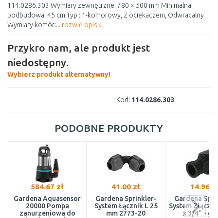
114.0286.303 Wymiary zewnętrzne: 780 × 500 mm Minimalna
podbudowa: 45 cm Typ : 1-komorowy, Z ociekaczem, Odwracalny
Wymiary komór:...
rozwiń opis »
Przykro nam, ale produkt jest
niedostępny.
Wybierz produkt alternatywny!
Kod:
114.0286.303
PODOBNE PRODUKTY
584.67 zł
41.00 zł
14.96 z
Gardena Aquasensor
Gardena Sprinkler-
Gardena Spri
20000 Pompa
System Łącznik L 25
System Złączk
zanurzeniowa do
mm 2773-20
x 3/4" - gw