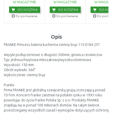
9044-20
W MAGAZYNIE
W MAGAZYNIE
W MAGAZY
DO KOSZYKA
DO KOSZYKA
DO KOSZ
Do porównania
Do porównania
Do porówn
Opis
FRANKE Princess bateria kuchenna ciemny brąz 115.0184.257
Wężyki podłączeniowe o długości 300mm, głowica ceramiczna.
Typ: jednouchwytowa-mieszakowa/wysokociśnieniowa
Wysokość: 150 mm
Obrót wylewki: 360°
Wykończenie: ciemny brąz
Franke
Firma FRANKE jest globalną szwajcarską grupą zrzeszającą ponad
70 firm. Koncern Franke zaistniał na polskim rynku w 1993 roku
powołując do życia Franke Polska Sp. z o.o. Produkty FRANKE
znajdują się w ponad 100 milionach domów. Na całym świecie
przestrzegamy wszystkich zasad i wymogów dotyczących ochrony