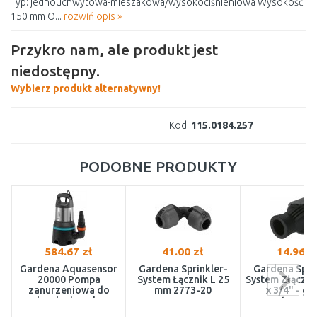
Typ: jednouchwytowa-mieszakowa/wysokociśnieniowa Wysokość:
150 mm O...
rozwiń opis »
Przykro nam, ale produkt jest
niedostępny.
Wybierz produkt alternatywny!
Kod:
115.0184.257
PODOBNE PRODUKTY
584.67 zł
41.00 zł
14.96 z
Gardena Aquasensor
Gardena Sprinkler-
Gardena Spri
20000 Pompa
System Łącznik L 25
System Złączk
zanurzeniowa do
mm 2773-20
x 3/4" - gw
brudnej wody
wewnętrzny 2
(750W/20 000l/h)