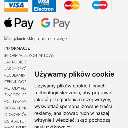
INFORMACJE
INFORMACJE KONTAKTOWE
JAK ROBIĆ ZAKUPY ?
JAK ZŁOŻYĆ REKLAMACJĘ
Używamy plików cookie
REGULAMIN
CENNIK DOSTAWY
Używamy plików cookie i innych
METODY PŁATNOŚCI
technologii śledzenia, aby poprawić
ZWROTY I REKLAMACJE PRODUKTÓW
jakość przeglądania naszej witryny,
POLITYKA PRYWATNOŚCI
wyświetlać spersonalizowane treści i
DODANIE NASZYCH ADRESÓW E-MAIL DO LISTY ZAUFANYCH
reklamy, analizować ruch w naszej
ODBIORCÓW
witrynie i wiedzieć, skąd pochodzą
LISTA AUTORYZOWANYCH CENTRÓW SERWISOWYCH
nasi użytkownicy.
MAPA SKLEPU