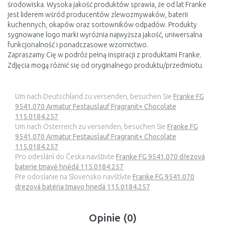
środowiska. Wysoka jakość produktów sprawia, że od lat Franke
jest liderem wśród producentów zlewozmywaków, baterii
kuchennych, okapów oraz sortowników odpadów. Produkty
sygnowane logo marki wyróżnia najwyższa jakość, uniwersalna
funkcjonalność i ponadczasowe wzornictwo.
Zapraszamy Cię w podróż pełną inspiracji z produktami Franke.
Zdjęcia mogą różnić się od oryginalnego produktu/przedmiotu.
Um nach Deutschland zu versenden, besuchen Sie
Franke FG
9541.070 Armatur Festauslauf Fragranit+ Chocolate
115.0184.257
Um nach Österreich zu versenden, besuchen Sie
Franke FG
9541.070 Armatur Festauslauf Fragranit+ Chocolate
115.0184.257
Pro odeslání do Česka navštivte
Franke FG 9541.070 dřezová
baterie tmavě hnědá 115.0184.257
Pre odoslanie na Slovensko navštívte
Franke FG 9541.070
drezová batéria tmavo hnedá 115.0184.257
Opinie (0)