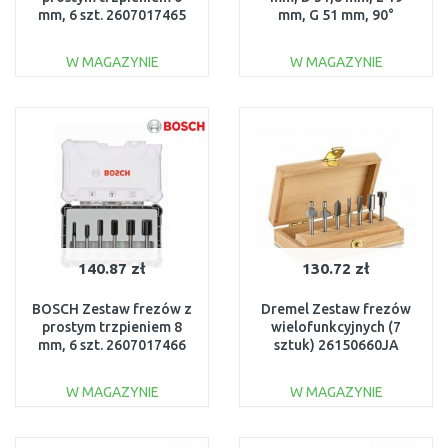
mm, 6 szt. 2607017465
mm, G 51 mm, 90°
2608629370
W MAGAZYNIE
W MAGAZYNIE
DO KOSZYKA
DO KOSZYKA
Do porównania
Do porównania
140.87 zł
130.72 zł
BOSCH Zestaw frezów z
Dremel Zestaw frezów
prostym trzpieniem 8
wielofunkcyjnych (7
mm, 6 szt. 2607017466
sztuk) 26150660JA
W MAGAZYNIE
W MAGAZYNIE
DO KOSZYKA
DO KOSZYKA