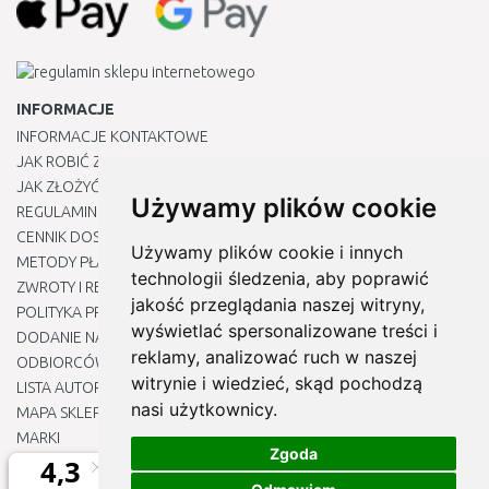
INFORMACJE
INFORMACJE KONTAKTOWE
JAK ROBIĆ ZAKUPY ?
JAK ZŁOŻYĆ REKLAMACJĘ
Używamy plików cookie
REGULAMIN
CENNIK DOSTAWY
Używamy plików cookie i innych
METODY PŁATNOŚCI
technologii śledzenia, aby poprawić
ZWROTY I REKLAMACJE PRODUKTÓW
jakość przeglądania naszej witryny,
POLITYKA PRYWATNOŚCI
wyświetlać spersonalizowane treści i
DODANIE NASZYCH ADRESÓW E-MAIL DO LISTY ZAUFANYCH
reklamy, analizować ruch w naszej
ODBIORCÓW
witrynie i wiedzieć, skąd pochodzą
LISTA AUTORYZOWANYCH CENTRÓW SERWISOWYCH
nasi użytkownicy.
MAPA SKLEPU
MARKI
Zgoda
BLOGU
EDYTUJ MOJE PREFERENCJE DOTYCZĄCE PLIKÓW COOKIE