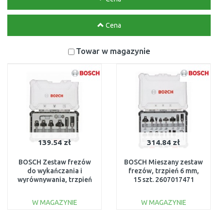
Cena
Towar w magazynie
139.54 zł
314.84 zł
BOSCH Zestaw frezów
BOSCH Mieszany zestaw
do wykańczania i
frezów, trzpień 6 mm,
wyrównywania, trzpień
15 szt. 2607017471
6 mm, 6 szt. 2607017468
W MAGAZYNIE
W MAGAZYNIE
DO KOSZYKA
DO KOSZYKA