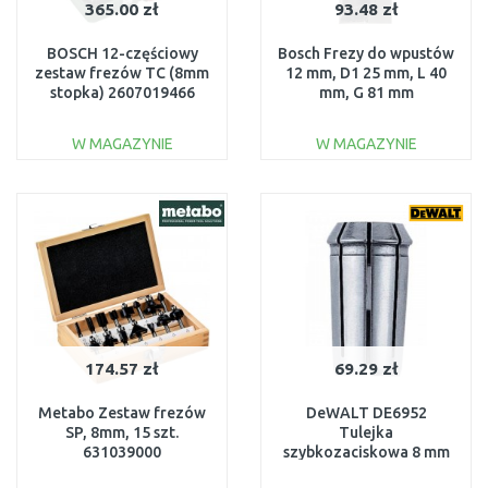
365.00 zł
93.48 zł
BOSCH 12-częściowy
Bosch Frezy do wpustów
zestaw frezów TC (8mm
12 mm, D1 25 mm, L 40
stopka) 2607019466
mm, G 81 mm
2608628469
W MAGAZYNIE
W MAGAZYNIE
DO KOSZYKA
DO KOSZYKA
Do porównania
Do porównania
174.57 zł
69.29 zł
Metabo Zestaw frezów
DeWALT DE6952
SP, 8mm, 15 szt.
Tulejka
631039000
szybkozaciskowa 8 mm