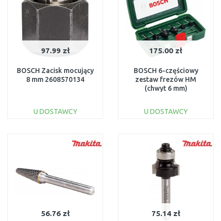
97.99 zł
175.00 zł
BOSCH Zacisk mocujący
BOSCH 6-częściowy
8 mm 2608570134
zestaw frezów HM
(chwyt 6 mm)
2607019464
U DOSTAWCY
U DOSTAWCY
DO KOSZYKA
DO KOSZYKA
Do porównania
Do porównania
56.76 zł
75.14 zł