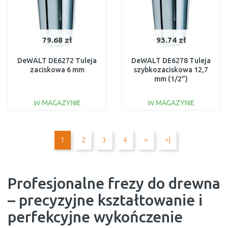
79.68 zł
93.74 zł
DeWALT DE6272 Tuleja
DeWALT DE6278 Tuleja
zaciskowa 6 mm
szybkozaciskowa 12,7
mm (1/2”)
W MAGAZYNIE
W MAGAZYNIE
DO KOSZYKA
DO KOSZYKA
Do porównania
Do porównania
1
2
3
4
>
>|
Profesjonalne frezy do drewna
– precyzyjne kształtowanie i
perfekcyjne wykończenie