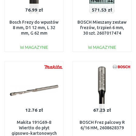
76.99 zł
571.53 zł
Bosch Frezy do wpustów
BOSCH Mieszany zestaw
8 mm, D1 12 mm, L 32
frezów, trzpień 6 mm,
mm, G 62 mm
30 szt. 2607017474
2608628374
W MAGAZYNIE
W MAGAZYNIE
DO KOSZYKA
DO KOSZYKA
Do porównania
Do porównania
12.76 zł
67.23 zł
Makita 191G69-8
BOSCH Frez palcowy R
Wiertło do płyt
6/16 HM, 2608628379
gipsowo-kartonowych