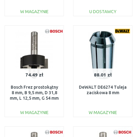
3,18 mm
W MAGAZYNIE
U DOSTAWCY
DO KOSZYKA
DO KOSZYKA
Do porównania
Do porównania
74.49 zł
88.01 zł
Bosch Frez prostokątny
DeWALT DE6274 Tuleja
8 mm, B 9,5 mm, D 31,8
zaciskowa 8 mm
mm, L 12,5 mm, G 54 mm
2608628350
W MAGAZYNIE
W MAGAZYNIE
DO KOSZYKA
DO KOSZYKA
Do porównania
Do porównania