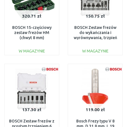
320.71 zł
150.75 zł
BOSCH 15-częściowy
BOSCH Zestaw frezów
zestaw frezów HM
do wykańczania i
(chwyt 8 mm)
wyrównywania, trzpień
2607019469
8 mm, 6 szt. 2607017469
W MAGAZYNIE
W MAGAZYNIE
DO KOSZYKA
DO KOSZYKA
Do porównania
Do porównania
137.30 zł
119.00 zł
BOSCH Zestaw frezów z
Bosch Frezy typu V 8
prostym trzpieniem 6
mm, D 31,8 mm, L 19