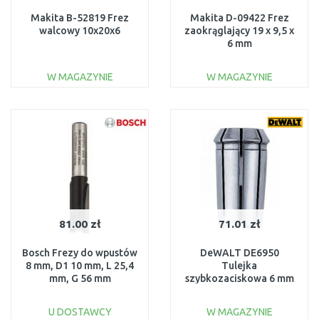
Makita B-52819 Frez
Makita D-09422 Frez
walcowy 10x20x6
zaokrąglający 19 x 9,5 x
6 mm
W MAGAZYNIE
W MAGAZYNIE
DO KOSZYKA
DO KOSZYKA
Do porównania
Do porównania
81.00 zł
71.01 zł
Bosch Frezy do wpustów
DeWALT DE6950
8 mm, D1 10 mm, L 25,4
Tulejka
mm, G 56 mm
szybkozaciskowa 6 mm
2608628373
U DOSTAWCY
W MAGAZYNIE