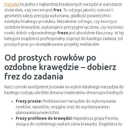
Frezarka
to jedno z najbardziej kreatywnych narzędzi w warsztacie
stolarskim, a jej sercem jest
frez
. To od jego jakości, ostrości i
geometrii zależy precyzja wykonania, gładkość powierzchni i
estetyka finalnego produktu. Niezależnie od tego, czy tworzysz
ozdobne krawędzie, wykonujesz precyzyjne łączenia, czy wycinasz
rowki, dobór odpowiedniego
frezu
jest absolutnie kluczowy. W tej
kategorii znajdziesz profesjonalny osprzęt do każdego zadania, od
prostych prac po skomplikowane projekty meblarskie.
Od prostych rowków po
ozdobne krawędzie – dobierz
frez do zadania
Nasz szeroki asortyment pozwala na wybór idealnego narzędzia do
każdego rodzaju obróbki drewna i materiałów drewnopochodnych:
Frezy proste:
Podstawowe narzędzie do wykonywania
rowków, wpustów, wręgów oraz do wyrównywania i
planowania powierzchni.
Frezy profilowe do krawędzi:
Największa grupa frezów,
służąca do ozdobnego wykańczania krawędzi. Znajdziesz tu