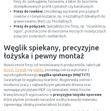
frezy do zaokrąglania, fazowania, a także do tworzenia
skomplikowanych profili rzymskich czy barokowych.
Frezy do rowków:
Umożliwiają wycinanie precyzyjnych
rowków o różnym kształcie, np. V-kształtnych (idealnych do
grawerowania i liter) czy T-kształtnych.
Frezy do połączeń:
Specjalistyczne frezy, np. "na jaskółczy
ogon", przeznaczone do tworzenia mocnych i estetycznych
połączeń stolarskich i meblarskich.
Węglik spiekany, precyzyjne
łożyska i pewny montaż
Nowoczesne frezy od renomowanych producentów, takich jak
Bosch
,
DeWalt
czy
Makita
, posiadają ostrza wykonane z
wysokogatunkowego
węglika spiekanego (HW/TCT)
.
Gwarantuje to wyjątkową twardość, długotrwałą ostrość i
możliwość pracy z najtwardszymi gatunkami drewna oraz
wymagającymi płytami MDF czy laminatami. Wiele frezów
krawędziowych wyposażono w
precyzyjne łożysko oporowe
,
które płynnie prowadzi narzędzie wzdłuż krawędzi materiału,
zapewniając idealną powtarzalność kształtu.