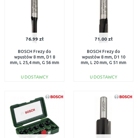
76.99 zł
71.00 zł
BOSCH Frezy do
BOSCH Frezy do
wpustów 8 mm, D1 8
wpustów 8 mm, D1 10
mm, L 25,4 mm, G 56 mm
mm, L 20 mm, G 51 mm
2608628372
2608628383
U DOSTAWCY
U DOSTAWCY
DO KOSZYKA
DO KOSZYKA
Do porównania
Do porównania