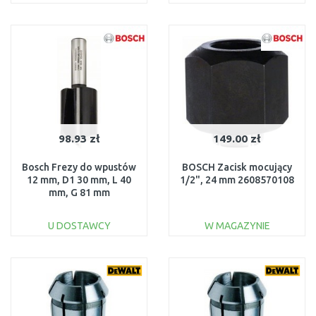
DO KOSZYKA
DO KOSZYKA
Do porównania
Do porównania
98.93 zł
149.00 zł
Bosch Frezy do wpustów
BOSCH Zacisk mocujący
12 mm, D1 30 mm, L 40
1/2", 24 mm 2608570108
mm, G 81 mm
2608628470
U DOSTAWCY
W MAGAZYNIE
DO KOSZYKA
DO KOSZYKA
Do porównania
Do porównania