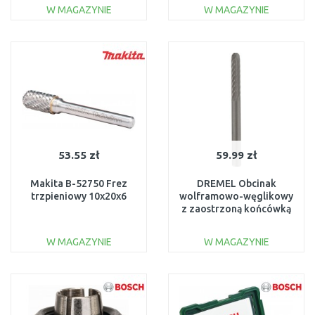
W MAGAZYNIE
W MAGAZYNIE
DO KOSZYKA
DO KOSZYKA
Do porównania
Do porównania
53.55 zł
59.99 zł
Makita B-52750 Frez
DREMEL Obcinak
trzpieniowy 10x20x6
wolframowo-węglikowy
z zaostrzoną końcówką
3,2 mm 2615990332
W MAGAZYNIE
W MAGAZYNIE
DO KOSZYKA
DO KOSZYKA
Do porównania
Do porównania