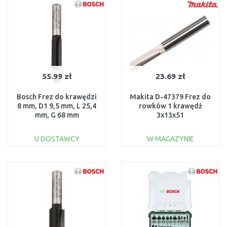
Do porównania
Do porównania
55.99 zł
23.69 zł
Bosch Frez do krawędzi
Makita D-47379 Frez do
8 mm, D1 9,5 mm, L 25,4
rowków 1 krawędź
mm, G 68 mm
3x13x51
2608628346
U DOSTAWCY
W MAGAZYNIE
DO KOSZYKA
DO KOSZYKA
Do porównania
Do porównania