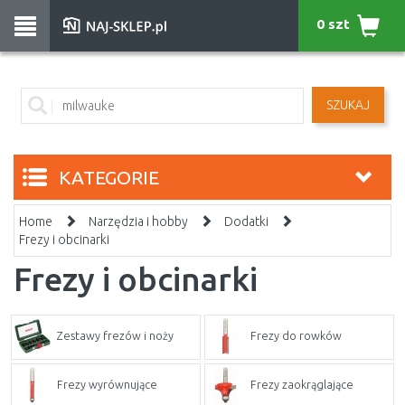
0 szt
SZUKAJ
KATEGORIE
Home
Narzędzia i hobby
Dodatki
Frezy i obcinarki
Frezy i obcinarki
Zestawy frezów i noży
Frezy do rowków
Frezy wyrównujące
Frezy zaokrąglające